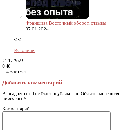
Франшиза Восточный оборот, отзывы
07.01.2024
< <
Источник
21.12.2023
0
48
Поделиться
Facebook
Twitter
LinkedIn
Tumblr
Reddit
Вконтакте
Одноклассники
Skype
Messenger
Messenger
WhatsApp
Telegram
Viber
Line
Поделиться
Печатать
через
Добавить комментарий
электронную
почту
Ваш адрес email не будет опубликован.
Обязательные поля
помечены
*
Комментарий