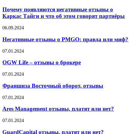
появляются
негативные
Почему появляются негативные отзывы о
отзывы
Каркас Тайги и что об этом говорят партнёры
о
Каркас
Негативные
06.09.2024
Тайги
отзывы
и
о
Негативные отзывы о PMGO: правда или миф?
что
PMGO:
об
правда
OGW
07.01.2024
этом
или
Life
говорят
миф?
–
OGW Life – отзывы о брокере
партнёры
отзывы
о
Франшиза
07.01.2024
брокере
Восточный
оборот,
Франшиза Восточный оборот, отзывы
отзывы
Ares
07.01.2024
Management
отзывы,
Ares Management отзывы, платят или нет?
платят
или
GuardCapital
07.01.2024
нет?
отзывы,
платят
GuardCapital отзывы, платят или нет?