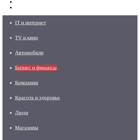
Switch
skin
Войти
IT и интернет
TV и кино
Автомобили
Бизнес и финансы
Компании
Красота и здоровье
Люди
Магазины