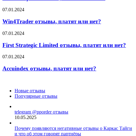
или
нет?
Win4Trader
07.01.2024
отзывы,
платят
Win4Trader отзывы, платят или нет?
или
нет?
First
07.01.2024
Strategic
Limited
First Strategic Limited отзывы, платят или нет?
отзывы,
платят
Accuindex
07.01.2024
или
отзывы,
нет?
платят
Accuindex отзывы, платят или нет?
или
нет?
Новые отзывы
Популярные отзывы
telegram @pporder отзывы
10.05.2025
Почему появляются негативные отзывы о Каркас Тайги
и что об этом говорят партнёры