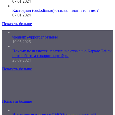
07.01.2024
Кастодиан (custodian.ru) отзывы, платят или нет?
07.01.2024
Показать больше
telegram @pporder отзывы
10.05.2025
Почему появляются негативные отзывы о Каркас Тайги
и что об этом говорят партнёры
25.09.2024
Показать больше
Показать больше
Негативные отзывы о PMGO: правда или миф?