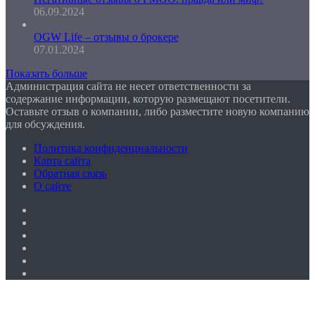
06.09.2024
OGW Life – отзывы о брокере
07.01.2024
Показать больше
Администрация сайта не несет ответственности за
содержание информации, которую размещают посетители.
Оставьте отзыв о компании, либо разместите новую компанию
для обсуждения.
Политика конфиденциальности
Карта сайта
Обратная связь
О сайте
Facebook
Twitter
YouTube
vk.com
Одноклассники
Telegram
Facebook
Twitter
WhatsApp
Telegram
Кнопка
«Наверх»