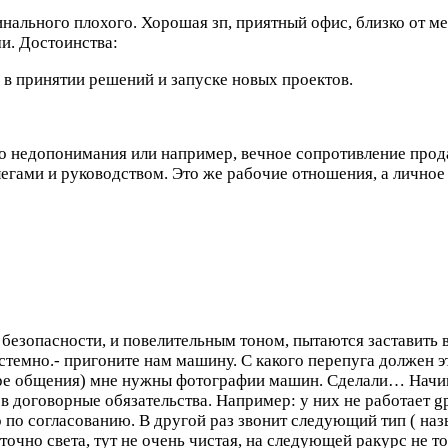
инального плохого. Хорошая зп, приятный офис, близко от м
ми.
Достоинства:
 в принятии решений и запуске новых проектов.
-то недопонимания или например, вечное сопротивление прод
егами и руководством. Это же рабочие отношения, а личное 
безопасности, и повелительным тоном, пытаются заставить
стемно.- пригоните нам машину. С какого перепуга должен эт
нере общения) мне нужны фотографии машин. Сделали…
Начи
в договорные обязательства. Например: у них не работает g
 то по согласованию. В другой раз звонит следующий тип ( 
аточно света, тут не очень чистая, на следующей ракурс не 