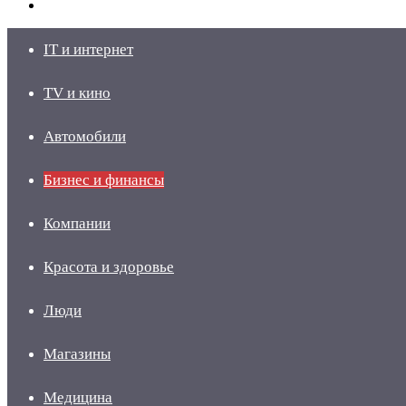
skin
Войти
IT и интернет
TV и кино
Автомобили
Бизнес и финансы
Компании
Красота и здоровье
Люди
Магазины
Медицина