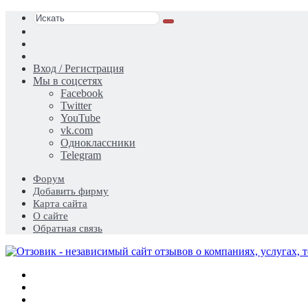
Искать
Switch
skin
Sidebar
Случайная
статья
Вход / Регистрация
Мы в соцсетях
Facebook
Twitter
YouTube
vk.com
Одноклассники
Telegram
Форум
Добавить фирму
Карта сайта
О сайте
Обратная связь
Меню
Искать
Switch