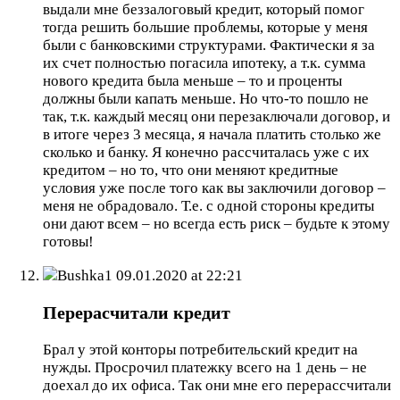
выдали мне беззалоговый кредит, который помог
тогда решить большие проблемы, которые у меня
были с банковскими структурами. Фактически я за
их счет полностью погасила ипотеку, а т.к. сумма
нового кредита была меньше – то и проценты
должны были капать меньше. Но что-то пошло не
так, т.к. каждый месяц они перезаключали договор, и
в итоге через 3 месяца, я начала платить столько же
сколько и банку. Я конечно рассчиталась уже с их
кредитом – но то, что они меняют кредитные
условия уже после того как вы заключили договор –
меня не обрадовало. Т.е. с одной стороны кредиты
они дают всем – но всегда есть риск – будьте к этому
готовы!
Bushka1
09.01.2020 at 22:21
Перерасчитали кредит
Брал у этой конторы потребительский кредит на
нужды. Просрочил платежку всего на 1 день – не
доехал до их офиса. Так они мне его перерассчитали