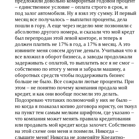
предложили довольно комфорнтый годовой процент
– единственное условие – оплата строго в срок, и
под залог автомобиля. Ну я взял эту сумму. И первый
месяц все получалось – выплатил проценты, дела
пошли в гору. А еще через неделю мне позвонили с
абсолютно другого номера, и сказали что мой кредт
был перепродан этой левой конторе, и теперь я
должен платить не 17% в год, а 17% в месяц. А это
извините меня совсем другие деньги. Учитывая что я
все вложил в оборот бизнеса, а заводы продолжали
задерживать с оплатой, то выплатить все я не смог –
собственно по итогу у меня и забрали машину, а
оборотных средств чтобы поддерживать бизнес
больше не было. Все сожрали лютые проценты. При
этом – не понятно почему компания продала мой
кредит, и как они вообще посмели это делать.
Подозреваю чтотаких полномочий у них не было –
но когда я поаказал копию договора юристу, он ткнул
на пункт тем самым мелким шрифтом, где указано –
что компания может менять правила кредитования
или продавать мой кредит когда захочет. Собственно
на этой схеме они меня и поимели. Никогда –
слышите меня! Никогда не доверяйте Кредитно-