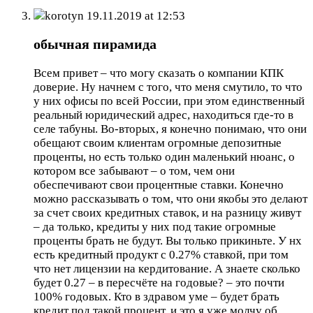
korotyn
19.11.2019 at 12:53
обычная пирамида
Всем привет – что могу сказать о компании КПК
доверие. Ну начнем с того, что меня смутило, то что
у них офисы по всей России, при этом единственный
реальный юридический адрес, находиться где-то в
селе табуны. Во-вторых, я конечно понимаю, что они
обещают своим клиентам огромные депозитные
проценты, но есть только один маленький нюанс, о
котором все забывают – о том, чем они
обеспечивают свои процентные ставки. Конечно
можно рассказывать о том, что они якобы это делают
за счет своих кредитных ставок, и на разницу живут
– да только, кредиты у них под такие огромные
проценты брать не будут. Вы только прикиньте. У нх
есть кредитный продукт с 0.27% ставкой, при том
что нет лицензии на кердитование. А знаете сколько
будет 0.27 – в пересчёте на годовые? – это почти
100% годовых. Кто в здравом уме – будет брать
кредит под такой процент, и это я уже молчу об