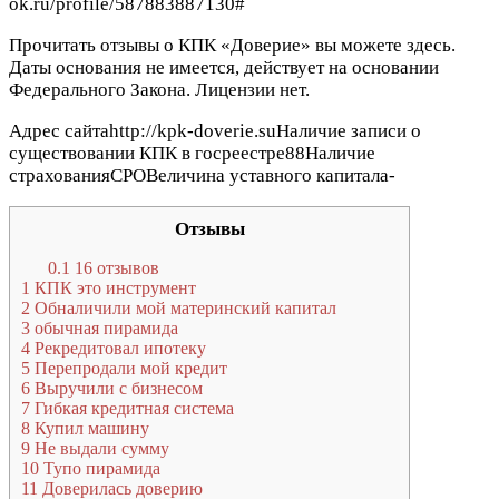
ok.ru/profile/587883887130#
Прочитать отзывы о КПК «Доверие» вы можете здесь.
Даты основания не имеется, действует на основании
Федерального Закона. Лицензии нет.
Адрес сайтаhttp://kpk-doverie.suНаличие записи о
существовании КПК в госреестре88Наличие
страхованияСРОВеличина уставного капитала-
Отзывы
0.1
16 отзывов
1
КПК это инструмент
2
Обналичили мой материнский капитал
3
обычная пирамида
4
Рекредитовал ипотеку
5
Перепродали мой кредит
6
Выручили с бизнесом
7
Гибкая кредитная система
8
Купил машину
9
Не выдали сумму
10
Тупо пирамида
11
Доверилась доверию