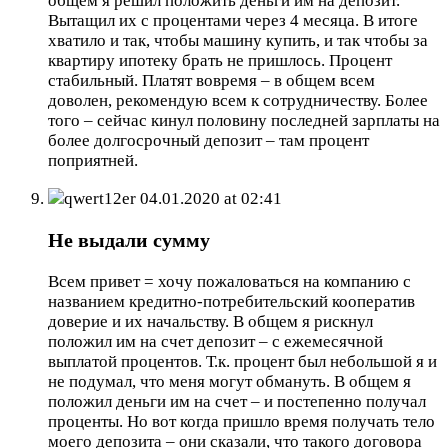
общем я решил положить деньги им на депозит.
Вытащил их с процентами через 4 месяца. В итоге
хватило и так, чтобы машину купить, и так чтобы за
квартиру ипотеку брать не пришлось. Процент
стабильный. Платят вовремя – в общем всем
доволен, рекомендую всем к сотрудничеству. Более
того – сейчас кинул половину последней зарплаты на
более долгосрочный депозит – там процент
поприятней.
qwert12er
04.01.2020 at 02:41
Не выдали сумму
Всем привет = хочу пожаловаться на компанию с
названием кредитно-потребительский кооператив
доверие и их начальству. В общем я рискнул
положил им на счет депозит – с ежемесячной
выплатой процентов. Т.к. процент был небольшой я и
не подумал, что меня могут обмануть. В общем я
положил деньги им на счет – и постепенно получал
проценты. Но вот когда пришло время получать тело
моего депозита – они сказали, что такого договора