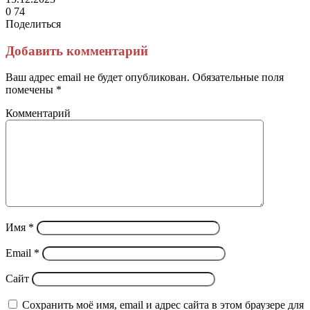
0
74
Поделиться
Facebook
Twitter
LinkedIn
Tumblr
Reddit
Вконтакте
Одноклассники
Skype
Messenger
Messenger
WhatsApp
Telegram
Viber
Line
Поделиться
Печатать
через
Добавить комментарий
электронную
почту
Ваш адрес email не будет опубликован.
Обязательные поля
помечены
*
Комментарий
Имя
*
Email
*
Сайт
Сохранить моё имя, email и адрес сайта в этом браузере для