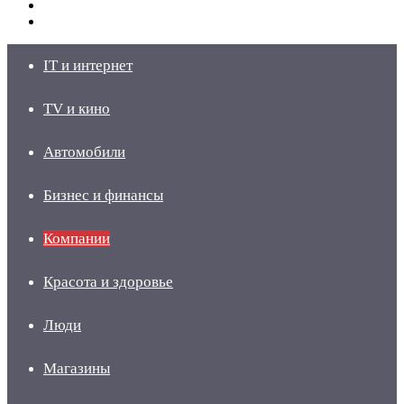
Switch
skin
Войти
IT и интернет
TV и кино
Автомобили
Бизнес и финансы
Компании
Красота и здоровье
Люди
Магазины