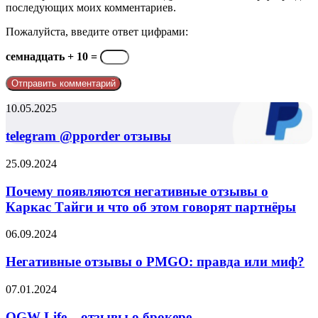
последующих моих комментариев.
Пожалуйста, введите ответ цифрами:
семнадцать + 10 =
telegram
10.05.2025
@pporder
отзывы
telegram @pporder отзывы
Почему
25.09.2024
появляются
негативные
Почему появляются негативные отзывы о
отзывы
Каркас Тайги и что об этом говорят партнёры
о
Каркас
Негативные
06.09.2024
Тайги
отзывы
и
о
Негативные отзывы о PMGO: правда или миф?
что
PMGO:
об
правда
OGW
07.01.2024
этом
или
Life
говорят
миф?
–
OGW Life – отзывы о брокере
партнёры