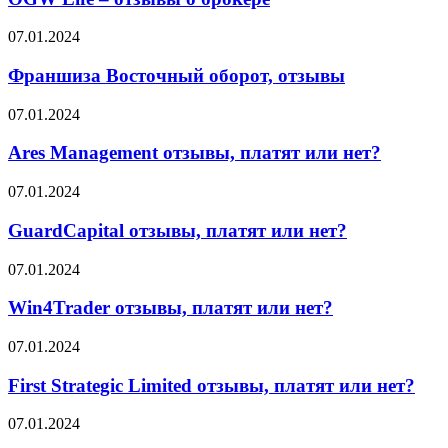
отзывы
о
Франшиза
07.01.2024
брокере
Восточный
оборот,
Франшиза Восточный оборот, отзывы
отзывы
Ares
07.01.2024
Management
отзывы,
Ares Management отзывы, платят или нет?
платят
или
GuardCapital
07.01.2024
нет?
отзывы,
платят
GuardCapital отзывы, платят или нет?
или
нет?
Win4Trader
07.01.2024
отзывы,
платят
Win4Trader отзывы, платят или нет?
или
нет?
First
07.01.2024
Strategic
Limited
First Strategic Limited отзывы, платят или нет?
отзывы,
платят
Accuindex
07.01.2024
или
отзывы,