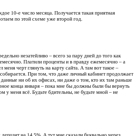
ждое 10-е число месяца. Получается такая приятная
ботаем по этой схеме уже второй год.
едельно незатейливо – всего за пару дней до того как
ежемесячно. Платили проценты и в правду ежемесячно – а
л меня черт глянуть на карту сайта. А там вот такое –
 собирается. При том, что даже личный кабинет продолжает
ь данные ни об их офисах, ни даже о том, кто их там раньше
ерное конца января – пока мне бы должны были бы вернуть
м у меня всё. Будьте бдительны, не будьте мной – не
 депозит на 14.5%. А тут мне сказали буквально через