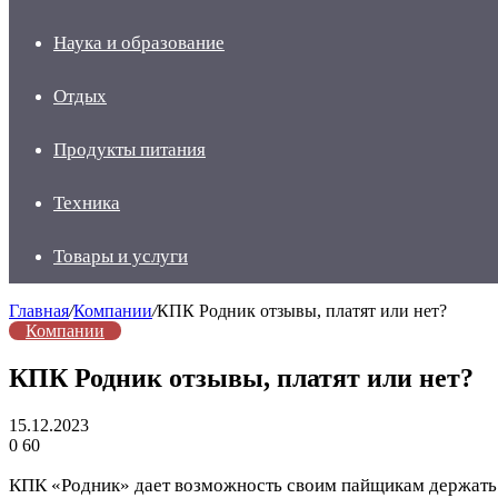
Наука и образование
Отдых
Продукты питания
Техника
Товары и услуги
Главная
/
Компании
/
КПК Родник отзывы, платят или нет?
Компании
КПК Родник отзывы, платят или нет?
15.12.2023
0
60
КПК «Родник» дает возможность своим пайщикам держать с