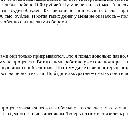
. Он был районе 1000 рублей. Ну мне не жалко было. А потом
позит будет обнулен. Т.к. таких денег под рукой не было – 
0 тыс. рублей. И когда таких денег у меня не оказалось – п
 особенно с их паевыми сборами.
итами они только прикрываются. Это я понял довольно давно.
я на процентах. Вот я с ними работаю уже года полтора – п
инную долю прибыли тоже. Поэтому даже если и потеряю ост
ться на первый взгляд. Но будьте аккуратны – сколько они е
процент оказался несколько больше – но за счет того, что и
, то в целом остались довольны. Теперь платежи снизились 