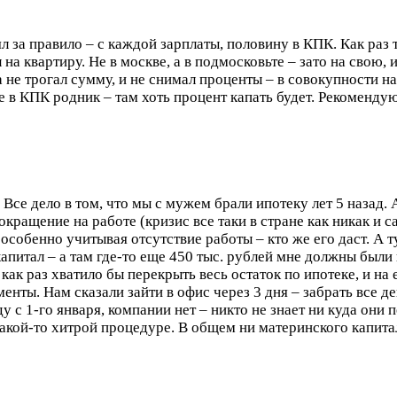
л за правило – с каждой зарплаты, половину в КПК. Как раз 
л на квартиру. Не в москве, а в подмосковьте – зато на свою,
года не трогал сумму, и не снимал проценты – в совокупности
 в КПК родник – там хоть процент капать будет. Рекоменду
 Все дело в том, что мы с мужем брали ипотеку лет 5 назад.
сокращение на работе (кризис все таки в стране как никак и 
 особенно учитывая отсутствие работы – кто же его даст. А
апитал – а там где-то еще 450 тыс. рублей мне должны были
как раз хватило бы перекрыть весь остаток по ипотеке, и на 
ты. Нам сказали зайти в офис через 3 дня – забрать все ден
у с 1-го января, компании нет – никто не знает ни куда они 
кой-то хитрой процедуре. В общем ни материнского капитала