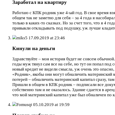
Заработал на квартиру
Работаю с КПК родник уже 4-ый год. В свое время взя
общем так не заметно для себя – за 4 года я насобира
только в каких-то сказках. Но за счет того, что я 4 
привыкли откладывать под подушку, уж лучше кладите
miks5
17.09.2019 at 23:46
Кинули на деньги
Здравствуйте – моя история будет не совсем обычной.
годы муж тянул сам все на себе, но тут он попал под 
новый кредит не видели смысла, уж очень это опасно,
«Родник», якобы они могут обналичить материнский к
потерей – обналичить материнский капитал сразу, там 
Пришли в общем в КПК родник – подписали все докумен
собственно там и не оказалось. Здание сдается в аренд
что мой материнский капитал уже был обналичен по ка
Fomusqt
05.10.2019 at 19:59