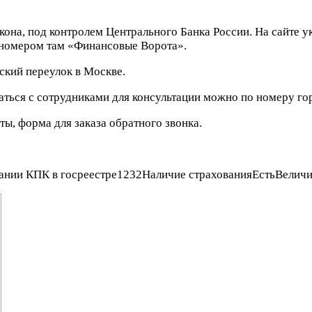
кона, под контролем Центрального Банка России. На сайте у
 номером там «Финансовые Ворота».
кий переулок в Москве.
аться с сотрудниками для консультации можно по номеру гор
ы, форма для заказа обратного звонка.
овании КПК в госреестре1232Наличие страхованияЕстьВеличи