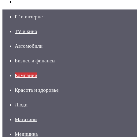
skin
Войти
IT и интернет
TV и кино
Автомобили
Бизнес и финансы
Компании
Красота и здоровье
Люди
Магазины
Медицина