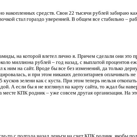
тно накопленных средств. Свои 22 тысячи рублей забираю ка
авочкой стал гораздо уверенней. В общем все стабильно – ра
миды, на которой влетел лично я. Причем сделали они это пр
 около миллиона рублей – год назад, с выплатой процентов 
л к ним на сайт. Вроде бы все без изменений, да только дерну
идировалась, и при этом никаких депозитариев оплачивать не
5 кусков зелени как с куста. При этом теперь нельзя откопат
ой. А если бы я не взглянул на карту сайта, то ждал бы нав
а месте КПК родник – уже совсем другая организация. На это
де-то с полгода назад деньги на счет КПК родник, якобы под