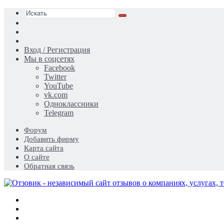
Искать
Switch
skin
Sidebar
Случайная
статья
Вход / Регистрация
Мы в соцсетях
Facebook
Twitter
YouTube
vk.com
Одноклассники
Telegram
Форум
Добавить фирму
Карта сайта
О сайте
Обратная связь
Меню
Искать
Switch