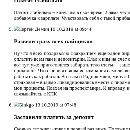
Платят стабильно
Платят стабильно – кинул им в свое время 2 ляма чес
добавочка к зарплате. Чувствовать себя с такой приб
Сергей Дёмин
10.10.2019 at 09:44
Развели сразу всех пайщиков
Ну что я всех поздравляю с закрытием еще одной пира
оплатить всем паи и депозитарии. Клал к ним на счет
вот тут, уже приготовился забирать тело статьи – заше
прикиньте. Что с первого января, компания самоликв
работать как работал. Вот вам и Родник млин, минус 1
страховал – видимо ликвидировались вместе с пирамид
мои проценты. Поехал на проспект мира. И вправду, н
связывайтесь с КПК
Ginkgo
13.10.2019 at 07:48
Заставили платить за депозит
Сколько лет живу –такое в первый раз вижу. Положил г