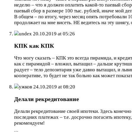
неделю – что я должен оплатить какой-то паевый сбор
паевый сбор в размере 100 тыс. рублей, иначе мой де
В общем – по итогу, через месяц опять потребовали 10
продолжает на мне висеть. НЕ ведитесь на эту шнягу,
undex
20.10.2019 at 05:26
КПК как КПК
Что могу сказать – КПК это всегда пирамида, и кред
как с пирамидой – вложил, вытащил – дальше крутишьс
радует – тело депозитария уже давно вытащил, и льв
кооперативе, то будет не так больно как может показа
ужков
24.10.2019 at 08:20
Делали рекредитование
Делали рекредитование своей ипотеки. Здесь конечно 
последних платежах – т.е. досрочно погасить ипотеку
рекомендуем!