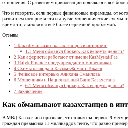
отношения. С развитием цивилизации появлялось всё больш
Что и говорить, если первые финансовые пирамиды, от кот
развитием интернета эти и другие мошеннические схемы т
время это становится всё более серьезной проблемой.
Отзывы
1
Как обманывают казахстанцев в интернете
1.1
Меня обманул брокер. Как вернуть деньги?
2
Как аферисты работают от имени КазМунайГаз
3
Halyk Finance предупреждает о мошенниках
4
Схемы развода и Касым-Жомарт Токаев
5
Фейковое интервью Алихана Смаилова
6
Мошенники и Национальный Банк Казахстана
6.1
Меня обманул брокер. Как вернуть деньги?
7
Заключение
Как обманывают казахстанцев в инт
В МВД Казахстана признали, что только за первые 9 месяц
граждан превысила 11 миллиардов тенге, что равно пример