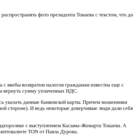
распространять фото президента Токаева с текстом, что до
а с якобы возвратом налогов гражданам известна еще с
ем вернуть сумму уплаченных НДС.
ось указать данные банковской карты. Причем мошенники
тной стороне). И ведь некоторые доверчивые люди дали себя
видеоролике с выступлением Касыма-Жомарта Токаева. А
криптовалюте TON от Павла Дурова.