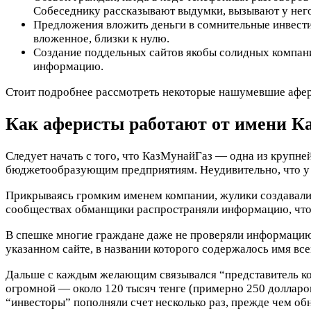
Собеседнику рассказывают выдумки, вызывают у него
Предложения вложить деньги в сомнительные инвести
вложенное, близки к нулю.
Создание поддельных сайтов якобы солидных компан
информацию.
Стоит подробнее рассмотреть некоторые нашумевшие афер
Как аферисты работают от имени К
Следует начать с того, что КазМунайГаз — одна из крупней
бюджетообразующим предприятиям. Неудивительно, что у К
Прикрываясь громким именем компании, жулики создавали
сообществах обманщики распространяли информацию, что 
В спешке многие граждане даже не проверяли информацию,
указанном сайте, в названии которого содержалось имя все
Дальше с каждым желающим связывался “представитель ко
огромной — около 120 тысяч тенге (примерно 250 долларо
“инвесторы” пополняли счет несколько раз, прежде чем о