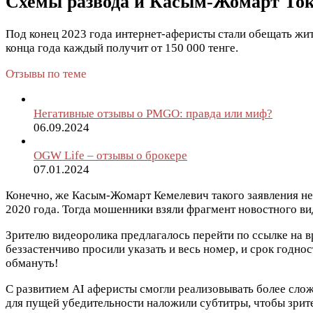
Схемы развода и Касым-Жомарт То
Под конец 2023 года интернет-аферисты стали обещать жите
конца года каждый получит от 150 000 тенге.
Отзывы по теме
Негативные отзывы о PMGO: правда или миф?
06.09.2024
OGW Life – отзывы о брокере
07.01.2024
Конечно, же Касым-Жомарт Кемелевич такого заявления не 
2020 года. Тогда мошенники взяли фрагмент новостного в
Зрителю видеоролика предлагалось перейти по ссылке на в
беззастенчиво просили указать и весь номер, и срок годно
обмануть!
С развитием AI аферисты смогли реализовывать более сл
для пущей убедительности наложили субтитры, чтобы зрите