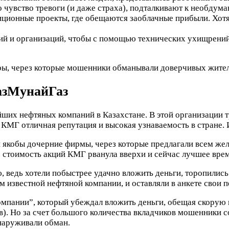
 чувство тревоги (и даже страха), подталкивают к необдум
ционные проекты, где обещаются заоблачные прибыли. Хотя 
ий и организаций, чтобы с помощью технических ухищрений
ы, через которые мошенники обманывали доверчивых жителе
азМунайГаз
ших нефтяных компаний в Казахстане. В этой организации тр
МГ отличная репутация и высокая узнаваемость в стране. И
 якобы дочерние фирмы, через которые предлагали всем же
стоимость акций КМГ рванула вверхи и сейчас лучшее врем
 ведь хотели побыстрее удачно вложить деньги, торопились
м известной нефтяной компании, и оставляли в анкете свои 
мпании”, который убеждал вложить деньги, обещая скорую
в). Но за счет большого количества вкладчиков мошенники 
бнаруживали обман.