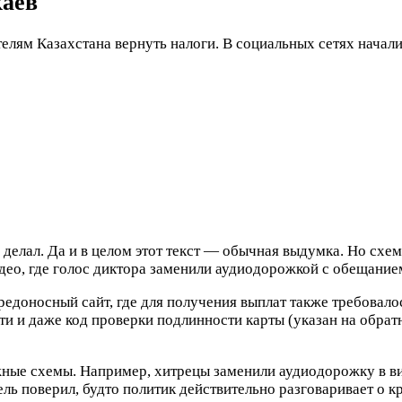
каев
лям Казахстана вернуть налоги. В социальных сетях начали 
делал. Да и в целом этот текст — обычная выдумка. Но схем
идео, где голос диктора заменили аудиодорожкой с обещани
редоносный сайт, где для получения выплат также требовал
сти и даже код проверки подлинности карты (указан на обра
ожные схемы. Например, хитрецы заменили аудиодорожку в 
ль поверил, будто политик действительно разговаривает о 