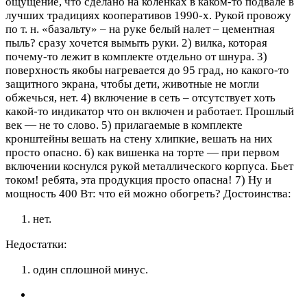
ощущение, что сделано на коленках в каком-то подвале в
лучших традициях кооперативов 1990-х. Рукой провожу
по т. н. «базальту» – на руке белый налет – цементная
пыль? сразу хочется вымыть руки. 2) вилка, которая
почему-то лежит в комплекте отдельно от шнура. 3)
поверхность якобы нагревается до 95 град, но какого-то
защитного экрана, чтобы дети, животные не могли
обжечься, нет. 4) включение в сеть – отсутствует хоть
какой-то индикатор что он включен и работает. Прошлый
век — не то слово. 5) прилагаемые в комплекте
кронштейны вешать на стену хлипкие, вешать на них
просто опасно. 6) как вишенка на торте — при первом
включении коснулся рукой металлического корпуса. Бьет
током! ребята, эта продукция просто опасна! 7) Ну и
мощность 400 Вт: что ей можно обогреть?
Достоинства:
нет.
Недостатки:
один сплошной минус.