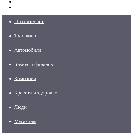
Switch
skin
Войти
IT и интернет
TV и кино
Автомобили
Бизнес и финансы
Компании
Красота и здоровье
Люди
Магазины