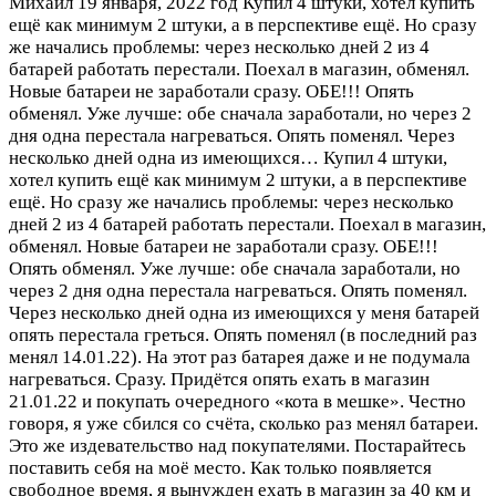
Михаил
19 января, 2022 год
Купил 4 штуки, хотел купить
ещё как минимум 2 штуки, а в перспективе ещё. Но сразу
же начались проблемы: через несколько дней 2 из 4
батарей работать перестали. Поехал в магазин, обменял.
Новые батареи не заработали сразу. ОБЕ!!! Опять
обменял. Уже лучше: обе сначала заработали, но через 2
дня одна перестала нагреваться. Опять поменял. Через
несколько дней одна из имеющихся…
Купил 4 штуки,
хотел купить ещё как минимум 2 штуки, а в перспективе
ещё. Но сразу же начались проблемы: через несколько
дней 2 из 4 батарей работать перестали. Поехал в магазин,
обменял. Новые батареи не заработали сразу. ОБЕ!!!
Опять обменял. Уже лучше: обе сначала заработали, но
через 2 дня одна перестала нагреваться. Опять поменял.
Через несколько дней одна из имеющихся у меня батарей
опять перестала греться. Опять поменял (в последний раз
менял 14.01.22). На этот раз батарея даже и не подумала
нагреваться. Сразу. Придётся опять ехать в магазин
21.01.22 и покупать очередного «кота в мешке». Честно
говоря, я уже сбился со счёта, сколько раз менял батареи.
Это же издевательство над покупателями. Постарайтесь
поставить себя на моё место. Как только появляется
свободное время, я вынужден ехать в магазин за 40 км и