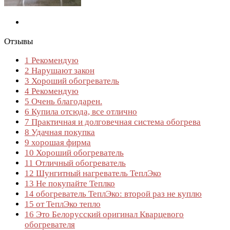
Отзывы
1
Рекомендую
2
Нарушают закон
3
Хороший обогреватель
4
Рекомендую
5
Очень благодарен.
6
Купила отсюда, все отлично
7
Практичная и долговечная система обогрева
8
Удачная покупка
9
хорошая фирма
10
Хороший обогреватель
11
Отличный обогреватель
12
Шунгитный нагреватель ТеплЭко
13
Не покупайте Теплко
14
обогреватель ТеплЭко: второй раз не куплю
15
от ТеплЭко тепло
16
Это Белорусский оригинал Кварцевого
обогревателя