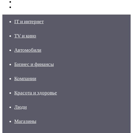
Switch
skin
Войти
IT и интернет
TV и кино
Автомобили
Бизнес и финансы
Компании
Красота и здоровье
Люди
Магазины