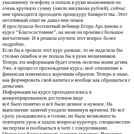
указанному телефону и попала в руки мошенников на
очень крупную сумму (около миллиона рублей), сейчас
мне приходится проходить процедуру банкротства. Этот
негативный опыт не давал мне покоя.
Я прослушала бесплатный вебинар Егора Арсланова о
курсе “Благосостояние”, на меня он произвел большое
впечатление. И я решила изучить этот вопрос более
подробно.
Если бы я прошла этот курс раньше, то не наделала бы
столько ошибок и не попала бы в руки мошенников.
Теперь эта информация будет очень полезна моим детям.
Уже, в процессе прохождения курса, моё отношение к
финансам изменилось коренным образом. Теперь я знаю,
как формировать свой капитал и вообще как обращаться с
деньгами.
Информация на курсе преподносилась в
концентрированном доступном виде
всё было понятно и всё было ценное и нужное. На
выполнение занятий уходило минимум времени. Не всё
сразу укладывалось в голове, но была возможность
повторить урок и задать вопросы куратору, специалистам-
экспертам и пообщаться в чате с сокурсниками.
Отдельная благодарность нашему куратору, Веронике,