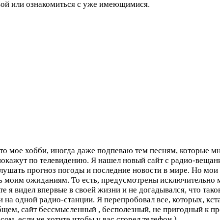
вой или ознакомиться с уже имеющимися.
 мое хобби, иногда даже подпеваю тем песням, которые мне 
покажут по телевидению. Я нашел новый сайт с радио-вещан
лушать прогноз погоды и последние новости в мире. Но мои 
ть моим ожиданиям. То есть, предусмотрены исключительно 
айте я видел впервые в своей жизни и не догадывался, что т
на одной радио-станции. Я перепробовал все, которых, кстат
общем, сайт бессмысленный , бесполезный, не пригодный к
ом, если не хотите чтобы у вас сгорел телефон )