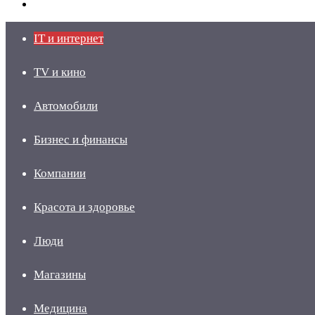
skin
Войти
IT и интернет
TV и кино
Автомобили
Бизнес и финансы
Компании
Красота и здоровье
Люди
Магазины
Медицина