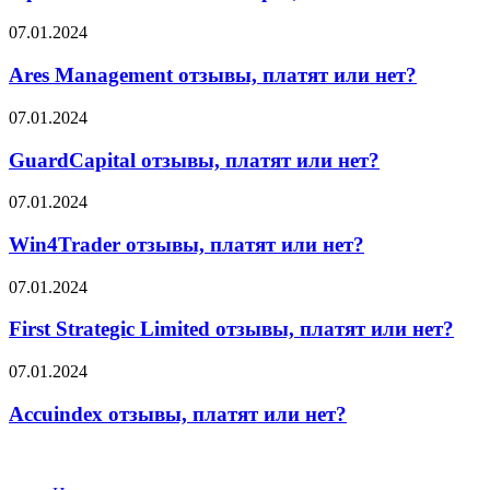
отзывы
Ares
07.01.2024
Management
отзывы,
Ares Management отзывы, платят или нет?
платят
или
GuardCapital
07.01.2024
нет?
отзывы,
платят
GuardCapital отзывы, платят или нет?
или
нет?
Win4Trader
07.01.2024
отзывы,
платят
Win4Trader отзывы, платят или нет?
или
нет?
First
07.01.2024
Strategic
Limited
First Strategic Limited отзывы, платят или нет?
отзывы,
платят
Accuindex
07.01.2024
или
отзывы,
нет?
платят
Accuindex отзывы, платят или нет?
или
нет?