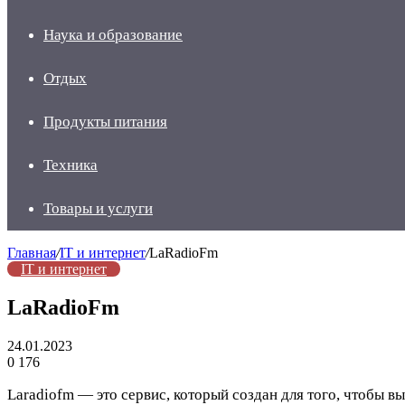
Наука и образование
Отдых
Продукты питания
Техника
Товары и услуги
Главная
/
IT и интернет
/
LaRadioFm
IT и интернет
LaRadioFm
24.01.2023
0
176
Laradiofm — это сервис, который создан для того, чтобы 