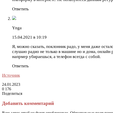
Ответить
Ynga
15.04.2021 в 10:19
Я, можно сказать, поклонник радо, у меня даже остал
слушаю радио не только в машине но и дома, онлайн 
напрмер убираешься, а телефон всегда с собой.
Ответить
Источник
24.01.2023
0
176
Поделиться
Facebook
Twitter
LinkedIn
Tumblr
Reddit
Вконтакте
Одноклассники
Skype
Messenger
Messenger
WhatsApp
Telegram
Viber
Line
Поделиться
Печатать
через
Добавить комментарий
электронную
почту
Ваш адрес email не будет опубликован.
Обязательные поля пом