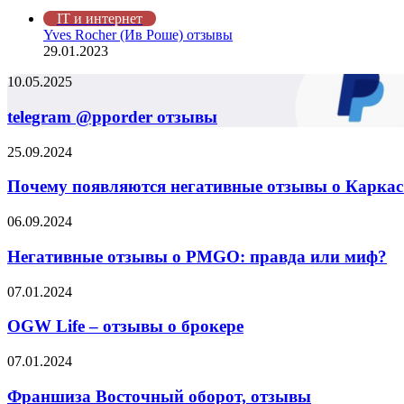
Закрыть
IT и интернет
Yves Rocher (Ив Роше) отзывы
29.01.2023
telegram
10.05.2025
@pporder
отзывы
telegram @pporder отзывы
Почему
25.09.2024
появляются
негативные
Почему появляются негативные отзывы о Каркас 
отзывы
о
Негативные
06.09.2024
Каркас
отзывы
Тайги
о
Негативные отзывы о PMGO: правда или миф?
и
PMGO:
что
правда
OGW
07.01.2024
об
или
Life
этом
миф?
–
OGW Life – отзывы о брокере
говорят
отзывы
партнёры
о
Франшиза
07.01.2024
брокере
Восточный
оборот,
Франшиза Восточный оборот, отзывы