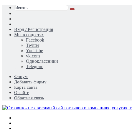
Искать
Switch
skin
Sidebar
Случайная
статья
Вход / Регистрация
Мы в соцсетях
Facebook
Twitter
YouTube
vk.com
Одноклассники
Telegram
Форум
Добавить фирму
Карта сайта
О сайте
Обратная связь
Меню
Искать
Switch