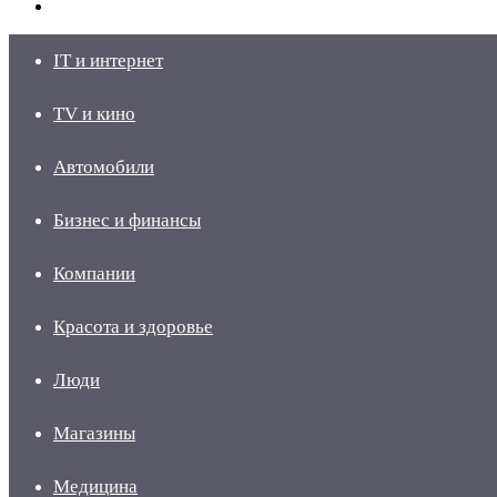
skin
Войти
IT и интернет
TV и кино
Автомобили
Бизнес и финансы
Компании
Красота и здоровье
Люди
Магазины
Медицина