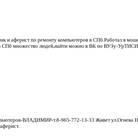
 аферист по ремонту компьютеров в СПб.Работал в мош
ил в СПб множество людей,найти можно в ВК по ВУЗу-УрТИ
ьютеров-ВЛАДИМИР-т.8-965-772-13-33 Живет ул.Огнева Нев
аферист.