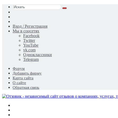
Искать
Switch
skin
Sidebar
Случайная
статья
Вход / Регистрация
Мы в соцсетях
Facebook
Twitter
YouTube
vk.com
Одноклассники
Telegram
Форум
Добавить фирму
Карта сайта
О сайте
Обратная связь
Меню
Искать
Switch