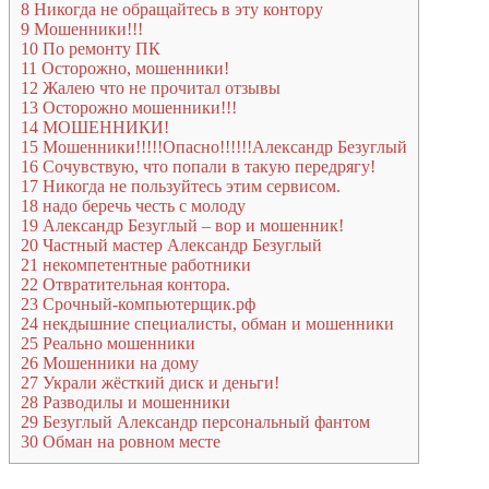
8
Никогда не обращайтесь в эту контору
9
Мошенники!!!
10
По ремонту ПК
11
Осторожно, мошенники!
12
Жалею что не прочитал отзывы
13
Осторожно мошенники!!!
14
МОШЕННИКИ!
15
Мошенники!!!!!Опасно!!!!!!Александр Безуглый
16
Сочувствую, что попали в такую передрягу!
17
Никогда не пользуйтесь этим сервисом.
18
надо беречь честь с молоду
19
Александр Безуглый – вор и мошенник!
20
Частный мастер Александр Безуглый
21
некомпетентные работники
22
Отвратительная контора.
23
Срочный-компьютерщик.рф
24
некдышние специалисты, обман и мошенники
25
Реально мошенники
26
Мошенники на дому
27
Украли жёсткий диск и деньги!
28
Разводилы и мошенники
29
Безуглый Александр персональный фантом
30
Обман на ровном месте