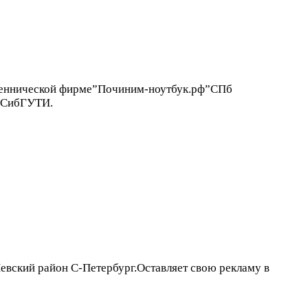
еннической фирме”Починим-ноутбук.рф”СПб
СИСибГУТИ.
ский район С-Петербург.Оставляет свою рекламу в