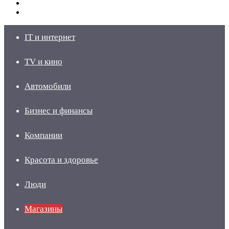
Switch
skin
Войти
IT и интернет
TV и кино
Автомобили
Бизнес и финансы
Компании
Красота и здоровье
Люди
Магазины