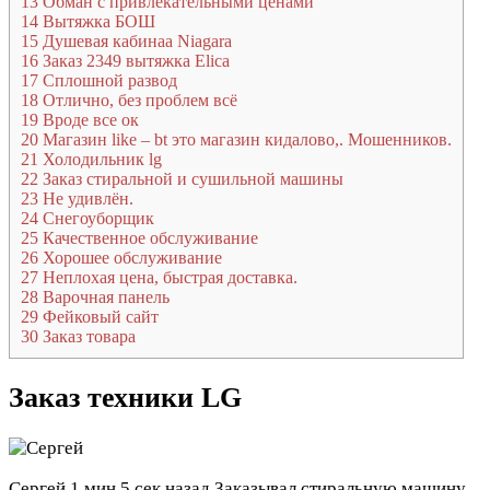
13
Обман с привлекательными ценами
14
Вытяжка БОШ
15
Душевая кабинаа Niagara
16
Заказ 2349 вытяжка Elica
17
Сплошной развод
18
Отлично, без проблем всё
19
Вроде все ок
20
Магазин like – bt это магазин кидалово,. Мошенников.
21
Холодильник lg
22
Заказ стиральной и сушильной машины
23
Не удивлён.
24
Снегоуборщик
25
Качественное обслуживание
26
Хорошее обслуживание
27
Неплохая цена, быстрая доставка.
28
Варочная панель
29
Фейковый сайт
30
Заказ товара
Заказ техники LG
Сергей
1 мин 5 сек назад
Заказывал стиральную машину