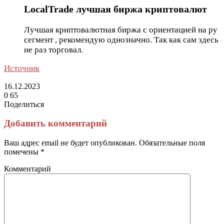
LocalTrade лучшая биржа криптовалют
Лучшая криптовалютная биржа с ориентацией на ру
сегмент , рекомендую однозначно. Так как сам здесь
не раз торговал.
Источник
16.12.2023
0
65
Поделиться
Facebook
Twitter
LinkedIn
Tumblr
Reddit
Вконтакте
Одноклассники
Skype
Messenger
Messenger
WhatsApp
Telegram
Viber
Line
Поделиться
Печатать
через
Добавить комментарий
электронную
почту
Ваш адрес email не будет опубликован.
Обязательные поля
помечены
*
Комментарий