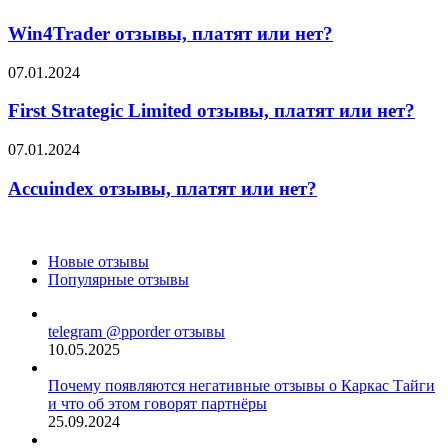
отзывы,
платят
Win4Trader отзывы, платят или нет?
или
нет?
First
07.01.2024
Strategic
Limited
First Strategic Limited отзывы, платят или нет?
отзывы,
платят
Accuindex
07.01.2024
или
отзывы,
нет?
платят
Accuindex отзывы, платят или нет?
или
нет?
Новые отзывы
Популярные отзывы
telegram @pporder отзывы
10.05.2025
Почему появляются негативные отзывы о Каркас Тайги
и что об этом говорят партнёры
25.09.2024