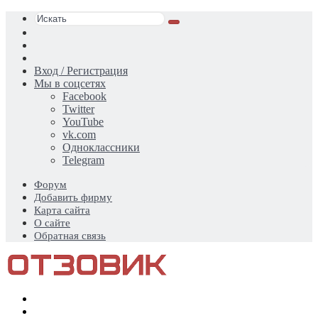
Искать
Switch
skin
Sidebar
Случайная
статья
Вход / Регистрация
Мы в соцсетях
Facebook
Twitter
YouTube
vk.com
Одноклассники
Telegram
Форум
Добавить фирму
Карта сайта
О сайте
Обратная связь
Меню
Искать