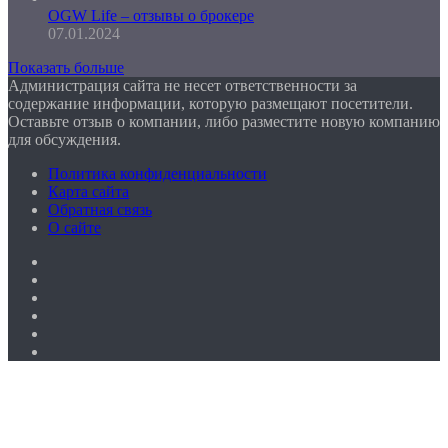
OGW Life – отзывы о брокере
07.01.2024
Показать больше
Администрация сайта не несет ответственности за
содержание информации, которую размещают посетители.
Оставьте отзыв о компании, либо разместите новую компанию
для обсуждения.
Политика конфиденциальности
Карта сайта
Обратная связь
О сайте
Facebook
Twitter
YouTube
vk.com
Одноклассники
Telegram
Facebook
Twitter
WhatsApp
Telegram
Кнопка
«Наверх»