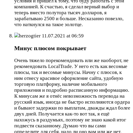
условия и пришёл к тому, что буду работать с этой
компанией. К счастью, я сделал верный выбор и
теперь вместо полутора тысяч долларов, я
зарабатываю 2500 и больше. Несказанно повезло,
что наткнулся на такое золотце.
herzogtier
11.07.2021 at 06:59
Минус плюсом покрывает
Очень тяжело порекомендовать или же наоборот, не
рекомендовать LocalTrade. У него есть как весомые
плюсы, так и весомые минусы. Начну с плюсов, к
ним отнесу красивое оформление сайта, удобную
торговую платформу, наличие мобильного
приложения и подробно расписанную информацию.
К минусам же я отнёс невозможность перевода на
русский язык, иногда не быстро исполняются ордера
и бывают задержки по выплатам, дважды ждал более
двух дней. Получается как-то вот так, я ещё
нахожусь в раздумьях, поэтому не знаю какой итог
подвести сказанному. Думаю что вы сами
определите для себя, надо ли оно вам или же нет.