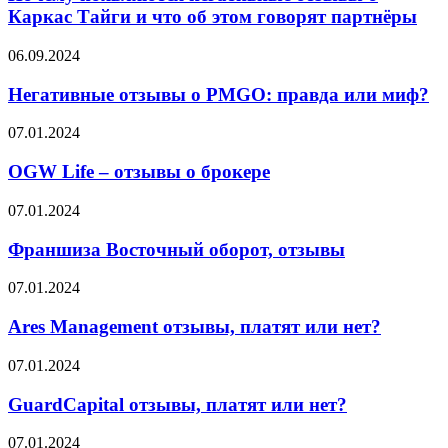
отзывы
Каркас Тайги и что об этом говорят партнёры
о
Каркас
Негативные
06.09.2024
Тайги
отзывы
и
о
Негативные отзывы о PMGO: правда или миф?
что
PMGO:
об
правда
OGW
07.01.2024
этом
или
Life
говорят
миф?
–
OGW Life – отзывы о брокере
партнёры
отзывы
о
Франшиза
07.01.2024
брокере
Восточный
оборот,
Франшиза Восточный оборот, отзывы
отзывы
Ares
07.01.2024
Management
отзывы,
Ares Management отзывы, платят или нет?
платят
или
GuardCapital
07.01.2024
нет?
отзывы,
платят
GuardCapital отзывы, платят или нет?
или
нет?
Win4Trader
07.01.2024