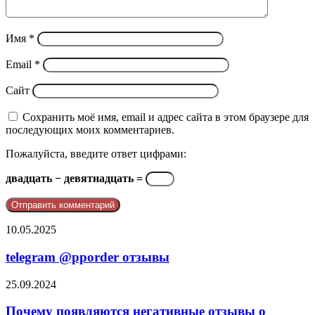
Имя
*
Email
*
Сайт
Сохранить моё имя, email и адрес сайта в этом браузере для
последующих моих комментариев.
Пожалуйста, введите ответ цифрами:
двадцать − девятнадцать =
telegram
10.05.2025
@pporder
отзывы
telegram @pporder отзывы
Почему
25.09.2024
появляются
негативные
Почему появляются негативные отзывы о