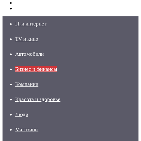
Switch
skin
Войти
IT и интернет
TV и кино
Автомобили
Бизнес и финансы
Компании
Красота и здоровье
Люди
Магазины