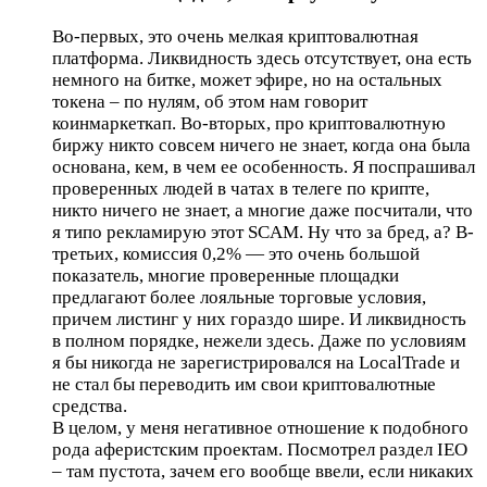
Во-первых, это очень мелкая криптовалютная
платформа. Ликвидность здесь отсутствует, она есть
немного на битке, может эфире, но на остальных
токена – по нулям, об этом нам говорит
коинмаркеткап. Во-вторых, про криптовалютную
биржу никто совсем ничего не знает, когда она была
основана, кем, в чем ее особенность. Я поспрашивал
проверенных людей в чатах в телеге по крипте,
никто ничего не знает, а многие даже посчитали, что
я типо рекламирую этот SCAM. Ну что за бред, а? В-
третьих, комиссия 0,2% — это очень большой
показатель, многие проверенные площадки
предлагают более лояльные торговые условия,
причем листинг у них гораздо шире. И ликвидность
в полном порядке, нежели здесь. Даже по условиям
я бы никогда не зарегистрировался на LocalTrade и
не стал бы переводить им свои криптовалютные
средства.
В целом, у меня негативное отношение к подобного
рода аферистским проектам. Посмотрел раздел IEO
– там пустота, зачем его вообще ввели, если никаких