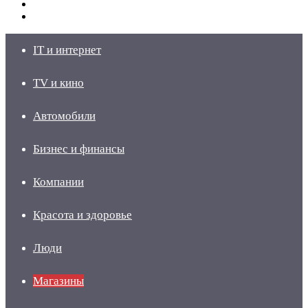
Switch
skin
Войти
IT и интернет
TV и кино
Автомобили
Бизнес и финансы
Компании
Красота и здоровье
Люди
Магазины