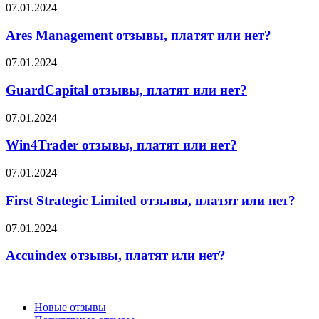
Ares
07.01.2024
Management
отзывы,
Ares Management отзывы, платят или нет?
платят
или
GuardCapital
07.01.2024
нет?
отзывы,
платят
GuardCapital отзывы, платят или нет?
или
нет?
Win4Trader
07.01.2024
отзывы,
платят
Win4Trader отзывы, платят или нет?
или
нет?
First
07.01.2024
Strategic
Limited
First Strategic Limited отзывы, платят или нет?
отзывы,
платят
Accuindex
07.01.2024
или
отзывы,
нет?
платят
Accuindex отзывы, платят или нет?
или
нет?
Новые отзывы