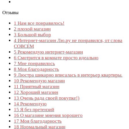
Отзывы
1
Нам все понравилось!
2
плохой магазин
3
Большой выбор
4
Интернет-магазин Лю.ру не понравился, от слова
СОВСЕМ
5
Рекомендую интернет-магазин
6
Смотрится в комнате просто идеально
7
Мне понравилось
8
Моя благодарность
9
Люстра шикарно вписалась в интерьер квартиры.
10
Рекомендую магазин
11
Приятный магазин
12
Хороший магазин
13
Очень рада своей покупке!)
14
Рекомендую
15
Я без претензий
16
О магазине мнения хорошего
17
Моя благодарность
18
Нормальный магазин