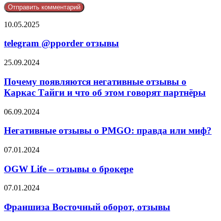
telegram
10.05.2025
@pporder
отзывы
telegram @pporder отзывы
Почему
25.09.2024
появляются
негативные
Почему появляются негативные отзывы о
отзывы
Каркас Тайги и что об этом говорят партнёры
о
Каркас
Негативные
06.09.2024
Тайги
отзывы
и
о
Негативные отзывы о PMGO: правда или миф?
что
PMGO:
об
правда
OGW
07.01.2024
этом
или
Life
говорят
миф?
–
OGW Life – отзывы о брокере
партнёры
отзывы
о
Франшиза
07.01.2024
брокере
Восточный
оборот,
Франшиза Восточный оборот, отзывы
отзывы