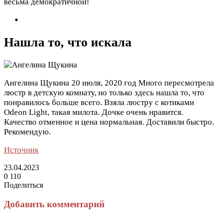
весьма демократичной!
Нашла то, что искала
Ангелина Щукина
20 июля, 2020 год
Много пересмотрела
люстр в детскую комнату, но только здесь нашла то, что
понравилось больше всего. Взяла люстру с котиками
Odeon Light, такая милота. Дочке очень нравится.
Качество отменное и цена нормальная. Доставили быстро.
Рекомендую.
Источник
23.04.2023
0
110
Поделиться
Facebook
Twitter
LinkedIn
Tumblr
Reddit
Вконтакте
Одноклассники
Skype
Messenger
Messenger
WhatsApp
Telegram
Viber
Line
Поделиться
Печатать
через
Добавить комментарий
электронную