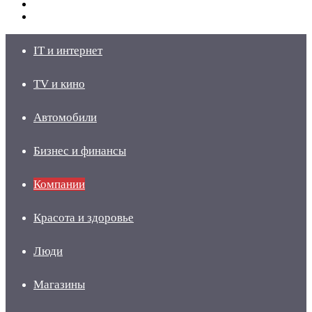
Switch
skin
Войти
IT и интернет
TV и кино
Автомобили
Бизнес и финансы
Компании
Красота и здоровье
Люди
Магазины