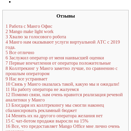
Отзывы
1
Работа с Манго Офис
2
Mango make light work
3
Хвалю за голосового робота
4
Манго нам оказывают услуги виртуальной АТС с 2019
года.
5
Все отлично
6
Заслужил оператор от меня наивысшей оценки
7
Первые впечатления от оператора положительные
8
Коллтрекинг у Манго заметно лучше, по сравнению с
прошлым оператором
9
Нас все устраивает
10
Связь у Манго оказалась такой, какую мы и ожидали!
11
На работу оператора не жалуемся
12
Помимо связи, нам очень нравится реализация речевой
аналитики у Манго
13
Блогдаря их коллтрекингу мы смогли наконец
сбалансировать рекламный бюджет
14
Менять их на другого оператора желания нет
15
С чат-ботом продажи выросли на 15%
16
Все, что предоставляет Mango Office мне лично очень