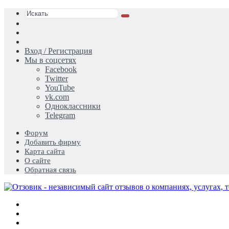
Искать
Switch
skin
Sidebar
Случайная
статья
Вход / Регистрация
Мы в соцсетях
Facebook
Twitter
YouTube
vk.com
Одноклассники
Telegram
Форум
Добавить фирму
Карта сайта
О сайте
Обратная связь
Меню
Искать
Switch