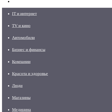
skin
Войти
IT и интернет
TV и кино
Автомобили
Бизнес и финансы
Компании
Красота и здоровье
Люди
Магазины
Медицина