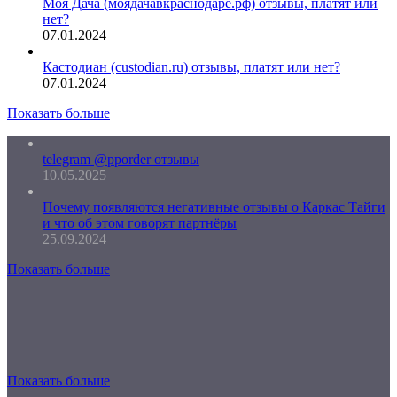
Моя Дача (моядачавкраснодаре.рф) отзывы, платят или
нет?
07.01.2024
Кастодиан (custodian.ru) отзывы, платят или нет?
07.01.2024
Показать больше
telegram @pporder отзывы
10.05.2025
Почему появляются негативные отзывы о Каркас Тайги
и что об этом говорят партнёры
25.09.2024
Показать больше
Показать больше