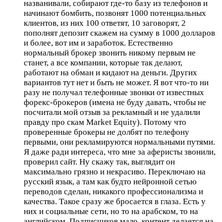
названивали, собирают где-то базу из телефонов и
начинают бомбить, позвонят 1000 потенциальных
клиентов, из них 100 ответят, 10 заговорят, 2
пополнят депозит скажем на сумму в 1000 долларов
и более, вот им и заработок. Естественно
нормальный брокер звонить никому первым не
станет, а все компании, которые так делают,
работают на обман и кидают на деньги. Других
вариантов тут нет и быть не может. Я вот что-то ни
разу не получал телефонные звонки от известных
форекс-брокеров (имена не буду давать, чтобы не
посчитали мой отзыв за рекламный и не удалили
правду про скам Market Equity). Потому что
проверенные брокеры не долбят по телефону
первыми, они рекламируются нормальными путями.
Я даже ради интереса, что мне за аферисты звонили,
проверил сайт. Ну скажу так, выглядит он
максимально грязно и некрасиво. Переключаю на
русский язык, а там как будто нейронной сетью
переводов сделан, никакого профессионализма и
качества. Такое сразу же бросается в глаза. Есть у
них и социальные сети, но то на арабском, то на
английском. Подписчиков мало, контент делается на