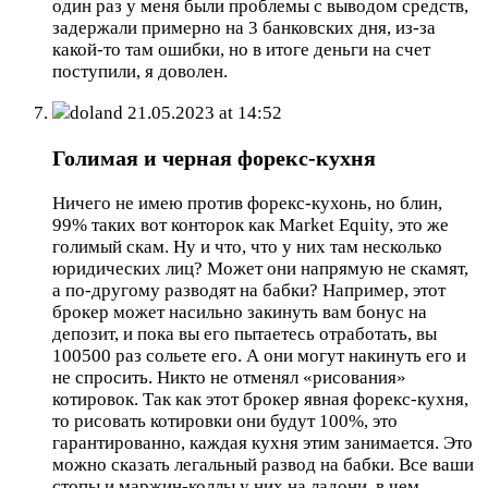
один раз у меня были проблемы с выводом средств,
задержали примерно на 3 банковских дня, из-за
какой-то там ошибки, но в итоге деньги на счет
поступили, я доволен.
doland
21.05.2023 at 14:52
Голимая и черная форекс-кухня
Ничего не имею против форекс-кухонь, но блин,
99% таких вот конторок как Market Equity, это же
голимый скам. Ну и что, что у них там несколько
юридических лиц? Может они напрямую не скамят,
а по-другому разводят на бабки? Например, этот
брокер может насильно закинуть вам бонус на
депозит, и пока вы его пытаетесь отработать, вы
100500 раз сольете его. А они могут накинуть его и
не спросить. Никто не отменял «рисования»
котировок. Так как этот брокер явная форекс-кухня,
то рисовать котировки они будут 100%, это
гарантированно, каждая кухня этим занимается. Это
можно сказать легальный развод на бабки. Все ваши
стопы и маржин-коллы у них на ладони, в чем