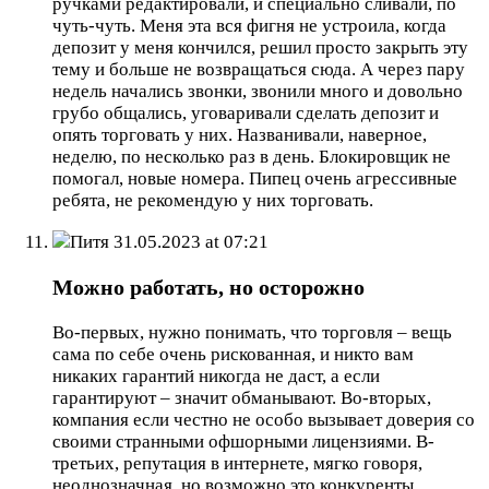
ручками редактировали, и специально сливали, по
чуть-чуть. Меня эта вся фигня не устроила, когда
депозит у меня кончился, решил просто закрыть эту
тему и больше не возвращаться сюда. А через пару
недель начались звонки, звонили много и довольно
грубо общались, уговаривали сделать депозит и
опять торговать у них. Названивали, наверное,
неделю, по несколько раз в день. Блокировщик не
помогал, новые номера. Пипец очень агрессивные
ребята, не рекомендую у них торговать.
Питя
31.05.2023 at 07:21
Можно работать, но осторожно
Во-первых, нужно понимать, что торговля – вещь
сама по себе очень рискованная, и никто вам
никаких гарантий никогда не даст, а если
гарантируют – значит обманывают. Во-вторых,
компания если честно не особо вызывает доверия со
своими странными офшорными лицензиями. В-
третьих, репутация в интернете, мягко говоря,
неоднозначная, но возможно это конкуренты