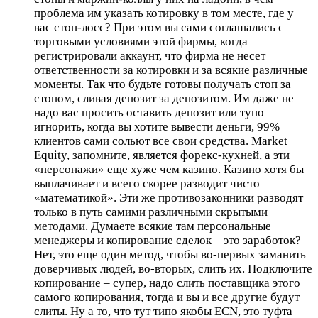
проблема им указать котировку в том месте, где у
вас стоп-лосс? При этом вы сами соглашались с
торговыми условиями этой фирмы, когда
регистрировали аккаунт, что фирма не несет
ответственности за котировки и за всякие различные
моменты. Так что будьте готовы получать стоп за
стопом, сливая депозит за депозитом. Им даже не
надо вас просить оставить депозит или тупо
игнорить, когда вы хотите вывести деньги, 99%
клиентов сами сольют все свои средства. Market
Equity, запомните, является форекс-кухней, а эти
«персонажи» еще хуже чем казино. Казино хотя бы
выплачивает и всего скорее разводит чисто
«математикой». Эти же противозаконники разводят
только в путь самими различными скрытыми
методами. Думаете всякие там персональные
менеджеры и копирование сделок – это заработок?
Нет, это еще один метод, чтобы во-первых заманить
доверчивых людей, во-вторых, слить их. Подключите
копирование – супер, надо слить поставщика этого
самого копирования, тогда и вы и все другие будут
слиты. Ну а то, что тут типо якобы ECN, это туфта