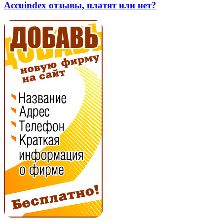
нет?
платят
Accuindex отзывы, платят или нет?
или
нет?