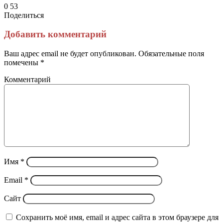
0
53
Поделиться
Facebook
Twitter
LinkedIn
Tumblr
Reddit
Вконтакте
Одноклассники
Skype
Messenger
Messenger
WhatsApp
Telegram
Viber
Line
Поделиться
Печатать
через
Добавить комментарий
электронную
почту
Ваш адрес email не будет опубликован.
Обязательные поля
помечены
*
Комментарий
Имя
*
Email
*
Сайт
Сохранить моё имя, email и адрес сайта в этом браузере для