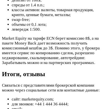
депозит от 100$;
спреды от 1.4 п.п.;
классы активов: валюты, товарная продукция,
крипто, ценные бумаги, металлы;
swap-free;
объемы от 0,1 лота;
левередж 1:500.
Market Equity на тарифе ECN берет комиссию 8$, а на
пакете Money Back дает возможность получить
комиссионный кешбэк до 3$. Помимо этого, у брокера
имеется сервис по копированию сделок, разрешено
хеджирование, скальпирование, автотрейдинг.
Зарабатывать можно и на партнерских программах.
Итоги, отзывы
Связаться с представителями брокерской компании
можно через социальные сети или контактные данные:
сайт: marketequity.com;
для звонков: +44 1 444 36 4444;
email:
.