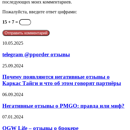
последующих моих комментариев.
Пожалуйста, введите ответ цифрами:
15 + 7 =
telegram
10.05.2025
@pporder
отзывы
telegram @pporder отзывы
Почему
25.09.2024
появляются
негативные
Почему появляются негативные отзывы о
отзывы
Каркас Тайги и что об этом говорят партнёры
о
Каркас
Негативные
06.09.2024
Тайги
отзывы
и
о
Негативные отзывы о PMGO: правда или миф?
что
PMGO:
об
правда
OGW
07.01.2024
этом
или
Life
говорят
миф?
–
OGW Life – отзывы о брокере
партнёры