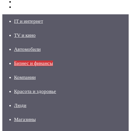
Switch
skin
Войти
IT и интернет
TV и кино
Автомобили
Бизнес и финансы
Компании
Красота и здоровье
Люди
Магазины