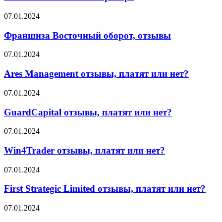
отзывы
о
Франшиза
07.01.2024
брокере
Восточный
оборот,
Франшиза Восточный оборот, отзывы
отзывы
Ares
07.01.2024
Management
отзывы,
Ares Management отзывы, платят или нет?
платят
или
GuardCapital
07.01.2024
нет?
отзывы,
платят
GuardCapital отзывы, платят или нет?
или
нет?
Win4Trader
07.01.2024
отзывы,
платят
Win4Trader отзывы, платят или нет?
или
нет?
First
07.01.2024
Strategic
Limited
First Strategic Limited отзывы, платят или нет?
отзывы,
платят
Accuindex
07.01.2024
или
отзывы,