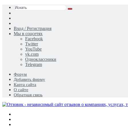
Искать
Switch
skin
Sidebar
Случайная
статья
Вход / Регистрация
Мы в соцсетях
Facebook
Twitter
YouTube
vk.com
Одноклассники
Telegram
Форум
Добавить фирму
Карта сайта
О сайте
Обратная связь
Меню
Искать
Switch