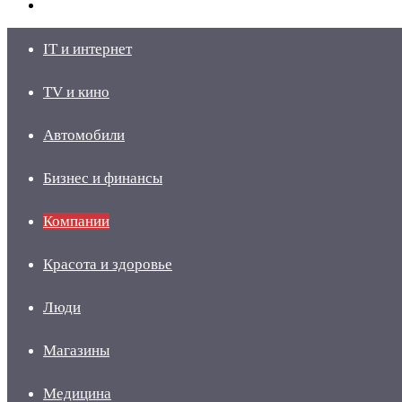
skin
Войти
IT и интернет
TV и кино
Автомобили
Бизнес и финансы
Компании
Красота и здоровье
Люди
Магазины
Медицина