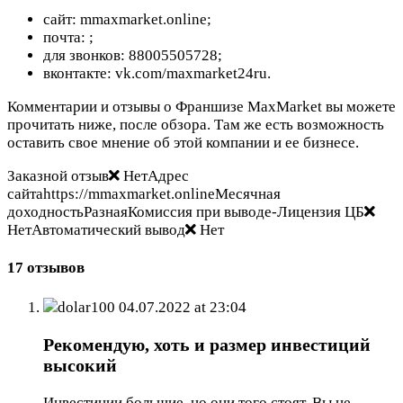
сайт: mmaxmarket.online;
почта:
;
для звонков: 88005505728;
вконтакте: vk.com/maxmarket24ru.
Комментарии и отзывы о Франшизе MaxMarket вы можете
прочитать ниже, после обзора. Там же есть возможность
оставить свое мнение об этой компании и ее бизнесе.
Заказной отзыв
НетАдрес
сайтаhttps://mmaxmarket.onlineМесячная
доходностьРазнаяКомиссия при выводе-Лицензия ЦБ
НетАвтоматический вывод
Нет
17 отзывов
dolar100
04.07.2022 at 23:04
Рекомендую, хоть и размер инвестиций
высокий
Инвестиции большие, но они того стоят. Вы не