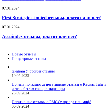
или
нет?
First
07.01.2024
Strategic
Limited
First Strategic Limited отзывы, платят или нет?
отзывы,
платят
Accuindex
07.01.2024
или
отзывы,
нет?
платят
Accuindex отзывы, платят или нет?
или
нет?
Новые отзывы
Популярные отзывы
telegram @pporder отзывы
10.05.2025
Почему появляются негативные отзывы о Каркас Тайги
и что об этом говорят партнёры
25.09.2024
Негативные отзывы о PMGO: правда или миф?
06.09.2024