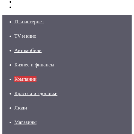
Switch
skin
Войти
IT и интернет
TV и кино
Автомобили
Бизнес и финансы
Компании
Красота и здоровье
Люди
Магазины