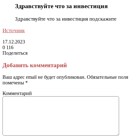
Здравствуйте что за инвестиция
Здравствуйте что за инвестиция подскажите
Источник
17.12.2023
0
116
Поделиться
Facebook
Twitter
LinkedIn
Tumblr
Reddit
Вконтакте
Одноклассники
Skype
Messenger
Messenger
WhatsApp
Telegram
Viber
Line
Поделиться
Печатать
через
Добавить комментарий
электронную
почту
Ваш адрес email не будет опубликован.
Обязательные поля
помечены
*
Комментарий