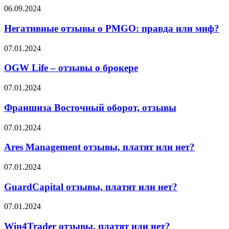
Каркас
Негативные
06.09.2024
Тайги
отзывы
и
о
Негативные отзывы о PMGO: правда или миф?
что
PMGO:
об
правда
OGW
07.01.2024
этом
или
Life
говорят
миф?
–
OGW Life – отзывы о брокере
партнёры
отзывы
о
Франшиза
07.01.2024
брокере
Восточный
оборот,
Франшиза Восточный оборот, отзывы
отзывы
Ares
07.01.2024
Management
отзывы,
Ares Management отзывы, платят или нет?
платят
или
GuardCapital
07.01.2024
нет?
отзывы,
платят
GuardCapital отзывы, платят или нет?
или
нет?
Win4Trader
07.01.2024
отзывы,
платят
Win4Trader отзывы, платят или нет?