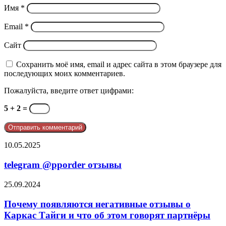
Имя
*
Email
*
Сайт
Сохранить моё имя, email и адрес сайта в этом браузере для
последующих моих комментариев.
Пожалуйста, введите ответ цифрами:
5 + 2 =
telegram
10.05.2025
@pporder
отзывы
telegram @pporder отзывы
Почему
25.09.2024
появляются
негативные
Почему появляются негативные отзывы о
отзывы
Каркас Тайги и что об этом говорят партнёры
о