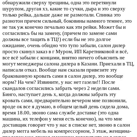
обнаружили сверху трещины, одна это перетянули
шурупом, другая хз, какие то сучки, дыра и это сверху
только рейка, дальше даже не размотали. Спинка это
разнотон причем сильный, боковины намного темнее, это
не так уж конечно печально как эти рейки. Может бы и
согласились бы на замену, (причем по замене сами
должны все тащить в ТЦ!) если бы не это долгое
ожидание, очень обидно что тупо забыли, салон дилер
просто скинул заказ в г Муром, ИП Каретниковой и всё,
все всё забыли с концами, внятно ничего объяснить не
могут менеджеры салона дилера в Казани. Приехали в ТЦ,
написали отказ. Вообще нам сказали привезите эту
бракованную кровать сами в салон дилер, это вообще
норм? На чем? Извините, у нас нет газели!! После
скандалов согласились забрать через 2 недели сами.
Бинго, наступает день х, когда должны забрать эту
кровать сами, предварительно вечером мне позвонили,
вроде ок все я думаю, в общем целый день сидела дома,
время 18.00, звоню сама службе доставке (это одна
машина, их телефон у меня есть конечно), на что мне
доставщик говорит что у нас в списке нет, звоню в салон
дилер мегга мебель на компрессорном, 3 этаж, женщина-