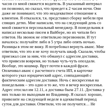
часов со мной свяжется водитель. В указанный интервал
он позвонил, но сказал, что приедет к 2 часам ночи. Они
даже не понимают, что это неадекватное отношение к
клиентам. Я отказался, т.к. представил сборку мебели при
спящих детях. Мне написали, что на следующий день со
мной свяжется персональный менеджер. В понедельник я
написал несколько писем в Вайбере, но их читали без
ответов. На звонок не ответили,но перезвонили. И тут
началось: получайте либо в 5 утра либо опять ночью.
Разницы в этом не вижу. Я потребовал вернуть аванс. Мне
ответили, что это я не хочу получать шкаф. Сказали, чтобы
приезжал сам за ним, что обманул с адресом доставки,
что привезли вовремя, но только чуть-чуть опоздали.
Вообще, это кошмар. Врут почти в каждой фразе.
Оплачивал аванс с расчетного счета ИП, в карточке
которого указ юридический адрес, совпадающий с
фактическим адресом доставки. Ночь с воскресенья на
понедельник – это одно и то же, что и вечер воскресенья.
Адрес отослал им 12.11, а доставка была 27.11. Доставка у
них только по выходным во Владимир. Я сказал: хорошо,
привозите на следующей неделе в адекватный период
суток для доставки. Ответили, что не получится… Не