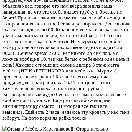
продавец уже другая сменщица говорит что не в курсе,
объясняю все, говорю что нам вчера звонила ваша
напарница, на что эта особа кидает трубку и больше не
берет! Пришлось звонить в сам тц, там спасибо женщине
которая поднялась на их 3 этаж и разобралась! Доставщик
сказал что ждите, до 00.00 заберем все таки, я сказала что
у меня малыш маленький, можно хотя бы до 10, на что
ответ конечно – как получится. Не уверена, что вообще
заберут, мне что из за ваших косяков сидеть и ждать до
00.00? Сейчас время 22.00, нет никого до сих пор, а я
ложусь вообще в 10, так как бегаю с ребенком одна целый
день! Хамское отношение салона дилера 3 этаж мегга
мебель (ИП КАРЕТНИКОВА или мебель из Мурома)
просто не знает границ! Больше всего возмутила
продавец, которая работала 16/11 это треш, такого
хамства ещё не видела, просто кидает трубки,
разговаривает как будто бесплатно сама нам мебель везёт,
вообще пофигу на все. Ещё раз спасибо женщине
администратору самого ТЦ которая все таки все
выяснила. Ещё есть 2 часа, надеюсь эту кровать у нас таки
заберут. На фото верхняя рейка только