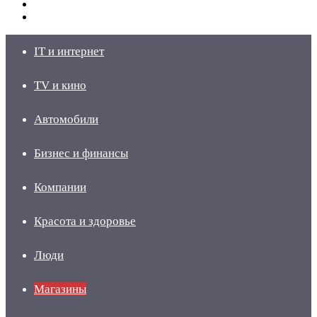
Switch
skin
Войти
IT и интернет
TV и кино
Автомобили
Бизнес и финансы
Компании
Красота и здоровье
Люди
Магазины