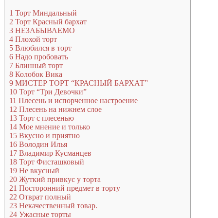
1
Торт Миндальный
2
Торт Красный бархат
3
НЕЗАБЫВАЕМО
4
Плохой торт
5
Влюбился в торт
6
Надо пробовать
7
Блинный торт
8
Колобок Вика
9
МИСТЕР ТОРТ “КРАСНЫЙ БАРХАТ”
10
Торт “Три Девочки”
11
Плесень и испорченное настроение
12
Плесень на нижнем слое
13
Торт с плесенью
14
Мое мнение и только
15
Вкусно и приятно
16
Володин Илья
17
Владимир Кусманцев
18
Торт Фисташковый
19
Не вкусный
20
Жуткий привкус у торта
21
Посторонний предмет в торту
22
Отврат полный
23
Некачественный товар.
24
Ужасные торты