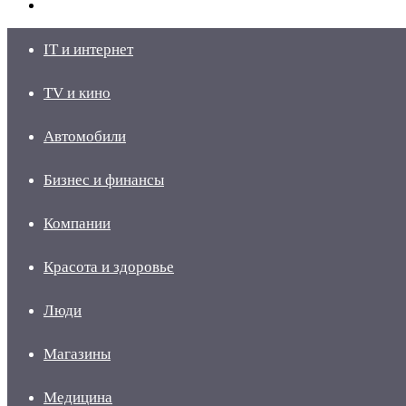
skin
Войти
IT и интернет
TV и кино
Автомобили
Бизнес и финансы
Компании
Красота и здоровье
Люди
Магазины
Медицина