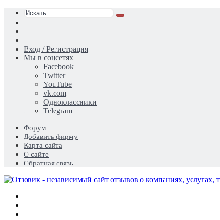
Искать
Switch
skin
Sidebar
Случайная
статья
Вход / Регистрация
Мы в соцсетях
Facebook
Twitter
YouTube
vk.com
Одноклассники
Telegram
Форум
Добавить фирму
Карта сайта
О сайте
Обратная связь
Меню
Искать
Switch