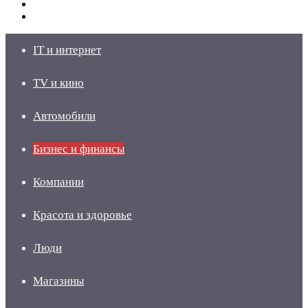
Switch
skin
Войти
IT и интернет
TV и кино
Автомобили
Бизнес и финансы
Компании
Красота и здоровье
Люди
Магазины