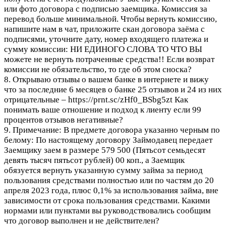
или фото договора с подписью заемщика. Комиссия за
перевод больше минимальной. Чтобы вернуть комиссию,
напишите нам в чат, приложите скан договора заёма с
подписями, уточните дату, номер входящего платежа и
сумму комиссии: НИ ЕДИНОГО СЛОВА ТО ЧТО ВЫ
можете не вернуть потраченные средства!! Если возврат
комиссии не обязательство, то где об этом сноска?
8. Открываю отзывы о вашем банке в интернете и вижу
что за последние 6 месяцев о банке 25 отзывов и 24 из них
отрицательные – https://prnt.sc/zHf0_BSbg5zt Как
понимать ваше отношение и подход к лиенту если 99
процентов отзывов негативные?
9. Примечание: В предмете договора указанно черным по
белому: По настоящему договору Займодавец передает
Заемщику заем в размере 579 500 (Пятьсот семьдесят
девять тысяч пятьсот рублей) 00 коп., а Заемщик
обязуется вернуть указанную сумму займа за период
пользования средствами полностью или по частям до 20
апреля 2023 года, плюс 0,1% за использования займа, вне
зависимости от срока пользования средствами. Какими
нормами или пунктами вы руководствовались сообщим
что договор выполнен и не действителен?