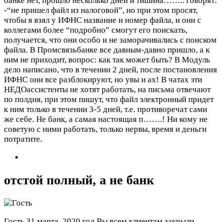
банке нет, прошло несколько дней и тишина…….. говорят:
-“не пришел файл из налоговой”, но при этом просят,
чтобы я взял у ИФНС название и номер файла, и они с
коллегами более “подробно” смогут его поискать,
получается, что они особо и не заморачивались с поиском
файла. В Промсвязьбанке все давным-давно пришло, а к
ним не приходит, вопрос: как так может быть? В Модуль
дело написано, что в течении 2 дней, после постановления
ИФНС они все разблокируют, но увы и ах! В чатах эти
НЕДОассистенты не хотят работать, на письма отвечают
по полдня, при этом пишут, что файл электронный придет
к ним только в течении 3-5 дней, т.е. противоречат сами
же себе. Не банк, а самая настоящая п…….! Ни кому не
советую с ними работать, только нервы, время и деньги
потратите.
отстой полный, а не банк
Гость
31 марта, 2020 год
Вы всем клиентам закрыли