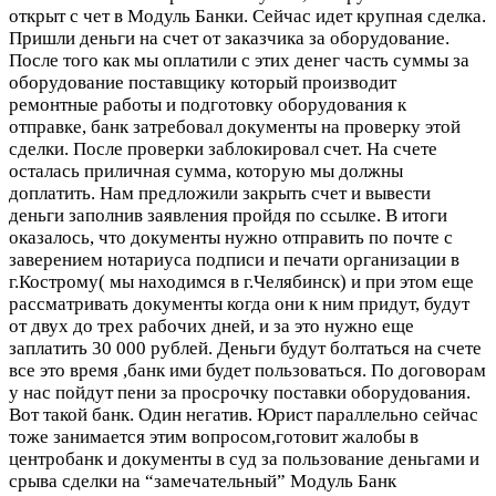
открыт с чет в Модуль Банки. Сейчас идет крупная сделка.
Пришли деньги на счет от заказчика за оборудование.
После того как мы оплатили с этих денег часть суммы за
оборудование поставщику который производит
ремонтные работы и подготовку оборудования к
отправке, банк затребовал документы на проверку этой
сделки. После проверки заблокировал счет. На счете
осталась приличная сумма, которую мы должны
доплатить. Нам предложили закрыть счет и вывести
деньги заполнив заявления пройдя по ссылке. В итоги
оказалось, что документы нужно отправить по почте с
заверением нотариуса подписи и печати организации в
г.Кострому( мы находимся в г.Челябинск) и при этом еще
рассматривать документы когда они к ним придут, будут
от двух до трех рабочих дней, и за это нужно еще
заплатить 30 000 рублей. Деньги будут болтаться на счете
все это время ,банк ими будет пользоваться. По договорам
у нас пойдут пени за просрочку поставки оборудования.
Вот такой банк. Один негатив. Юрист параллельно сейчас
тоже занимается этим вопросом,готовит жалобы в
центробанк и документы в суд за пользование деньгами и
срыва сделки на “замечательный” Модуль Банк