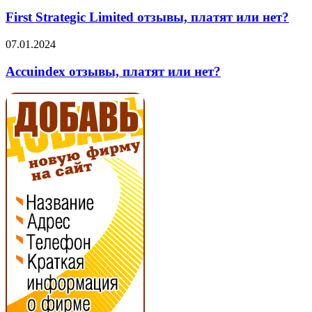
Strategic
Limited
First Strategic Limited отзывы, платят или нет?
отзывы,
платят
Accuindex
07.01.2024
или
отзывы,
нет?
платят
Accuindex отзывы, платят или нет?
или
нет?