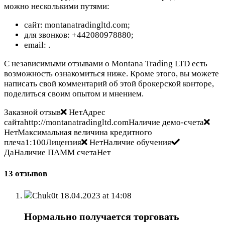
можно несколькими путями:
сайт: montanatradingltd.com;
для звонков: +442080978880;
email:
.
С независимыми отзывами о Montana Trading LTD есть
возможность ознакомиться ниже. Кроме этого, вы можете
написать свой комментарий об этой брокерской конторе,
поделиться своим опытом и мнением.
Заказной отзыв
НетАдрес
сайтаhttp://montanatradingltd.comНаличие демо-счета
НетМаксимальная величина кредитного
плеча1:100Лицензия
НетНаличие обучения
ДаНаличие ПАММ счетаНет
13 отзывов
Chuk0t
18.04.2023 at 14:08
Нормально получается торговать