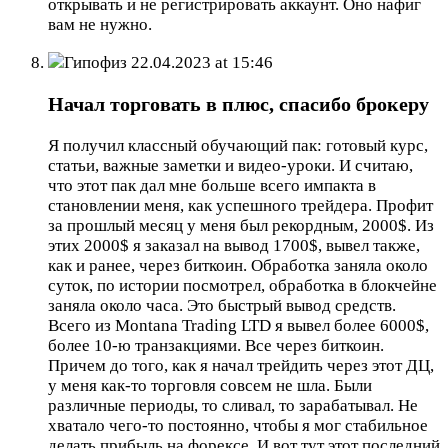
открывать и не регистрировать аккаунт. Оно нафиг
вам не нужно.
Гипофиз
22.04.2023 at 15:46
Начал торговать в плюс, спасибо брокеру
Я получил классный обучающий пак: готовый курс,
статьи, важные заметки и видео-уроки. И считаю,
что этот пак дал мне больше всего импакта в
становлении меня, как успешного трейдера. Профит
за прошлый месяц у меня был рекордным, 2000$. Из
этих 2000$ я заказал на вывод 1700$, вывел также,
как и ранее, через биткоин. Обработка заняла около
суток, по истории посмотрел, обработка в блокчейне
заняла около часа. Это быстрый вывод средств.
Всего из Montana Trading LTD я вывел более 6000$,
более 10-ю транзакциями. Все через биткоин.
Причем до того, как я начал трейдить через этот ДЦ,
у меня как-то торговля совсем не шла. Были
различные периоды, то сливал, то зарабатывал. Не
хватало чего-то постоянно, чтобы я мог стабильное
делать прибыль на форексе. И вот тут этот последний