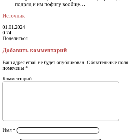
подряд и им пофигу вообще…
Источник
01.01.2024
0
74
Поделиться
Facebook
Twitter
LinkedIn
Tumblr
Reddit
Вконтакте
Одноклассники
Skype
Messenger
Messenger
WhatsApp
Telegram
Viber
Line
Поделиться
Печатать
через
Добавить комментарий
электронную
почту
Ваш адрес email не будет опубликован.
Обязательные поля
помечены
*
Комментарий
Имя
*