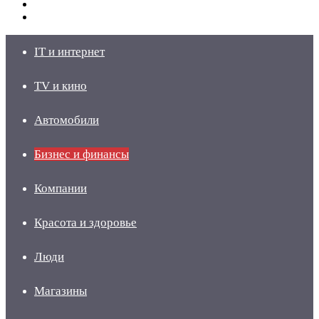
Switch
skin
Войти
IT и интернет
TV и кино
Автомобили
Бизнес и финансы
Компании
Красота и здоровье
Люди
Магазины