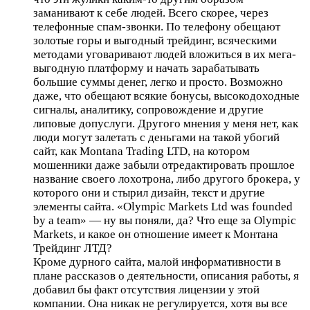
заманивают к себе людей. Всего скорее, через
телефонные спам-звонки. По телефону обещают
золотые горы и выгодный трейдинг, всяческими
методами уговаривают людей вложиться в их мега-
выгодную платформу и начать зарабатывать
большие суммы денег, легко и просто. Возможно
даже, что обещают всякие бонусы, высокодоходные
сигналы, аналитику, сопровождение и другие
липовые допуслуги. Другого мнения у меня нет, как
люди могут залетать с деньгами на такой убогий
сайт, как Montana Trading LTD, на котором
мошенники даже забыли отредактировать прошлое
название своего лохотрона, либо другого брокера, у
которого они и стырил дизайн, текст и другие
элементы сайта. «Olympic Markets Ltd was founded
by a team» — ну вы поняли, да? Что еще за Olympic
Markets, и какое он отношение имеет к Монтана
Трейдинг ЛТД?
Кроме дурного сайта, малой информативности в
плане рассказов о деятельности, описания работы, я
добавил бы факт отсутствия лицензии у этой
компании. Она никак не регулируется, хотя вы все