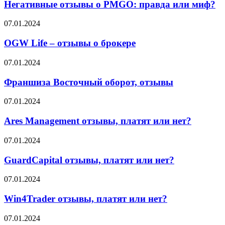
о
Негативные отзывы о PMGO: правда или миф?
что
PMGO:
об
правда
OGW
07.01.2024
этом
или
Life
говорят
миф?
–
OGW Life – отзывы о брокере
партнёры
отзывы
о
Франшиза
07.01.2024
брокере
Восточный
оборот,
Франшиза Восточный оборот, отзывы
отзывы
Ares
07.01.2024
Management
отзывы,
Ares Management отзывы, платят или нет?
платят
или
GuardCapital
07.01.2024
нет?
отзывы,
платят
GuardCapital отзывы, платят или нет?
или
нет?
Win4Trader
07.01.2024
отзывы,
платят
Win4Trader отзывы, платят или нет?
или
нет?
First
07.01.2024