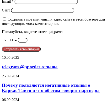
Email
*
Сайт
Сохранить моё имя, email и адрес сайта в этом браузере для
последующих моих комментариев.
Пожалуйста, введите ответ цифрами:
15 − 11 =
telegram
10.05.2025
@pporder
отзывы
telegram @pporder отзывы
Почему
25.09.2024
появляются
негативные
Почему появляются негативные отзывы о
отзывы
Каркас Тайги и что об этом говорят партнёры
о
Каркас
Негативные
06.09.2024
Тайги
отзывы
и