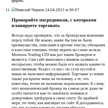
фирма.
Николай Чирков
24.04.2023 at 06:07
Проверяйте посредников, с которыми
планируете торговать
Всегда надо проверять, что за брокерская компания
перед тобой. Не важно, какие бы там не были
преимущества, описания и прочие тексты, обещания
и классные плюшки, этому верить на слово нельзя.
Montana Trading LTD как раз таким брокером и
является. Сам сайт выполнен слишком халявно и
несерьезно, чтобы можно было его назвать каким-то
качественным. Раздел «о нас» по сути пустой и
никак не наполнен информацией. Торговые условия
также раскрыты лишь на половину, а те, что
известны, точно не назовешь нормальными. К слову,
этот мошеннический брокер на самом деле даже не
особо пытается как-то завлекать хомяков и
доверчивых трейдеров в свою секту. По крайней
мере, по тому, как выглядит их сайт. Я догадываюсь,
что эти жулики каким-то другим образом