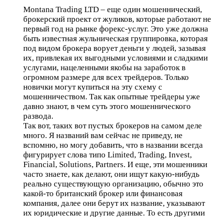
Montana Trading LTD – еще один мошеннический,
брокерский проект от жуликов, которые работают не
первый год на рынке форекс-услуг. Это уже должна
быть известная жульническая группировка, которая
под видом брокера ворует деньги у людей, зазывая
их, привлекая их выгодными условиями и сладкими
услугами, нацеленными якобы на заработок в
огромном размере для всех трейдеров. Только
новички могут купиться на эту схему с
мошенничеством. Так как опытные трейдеры уже
давно знают, в чем суть этого мошеннического
развода.
Так вот, таких вот пустых брокеров на самом деле
много. Я названий вам сейчас не приведу, не
вспомню, но могу добавить, что в названии всегда
фигурирует слова типо Limited, Trading, Invest,
Financial, Solutions, Partners. И еще, эти мошенники
часто знаете, как делают, они ищут какую-нибудь
реально существующую организацию, обычно это
какой-то британский брокер или финансовая
компания, далее они берут их название, указывают
их юридические и другие данные. То есть другими