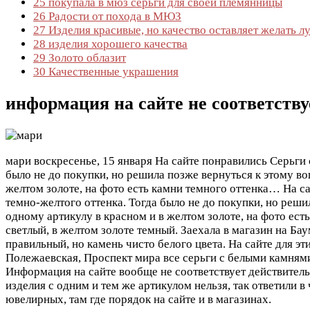
25
покупала в мюз серьги для своей племянницы
26
Радости от похода в МЮЗ
27
Изделия красивые, но качество оставляет желать л
28
изделия хорошего качества
29
Золото облазит
30
Качественные украшения
информация на сайте не соответств
мари
воскресенье, 15 января
На сайте понравились Серьги 
было не до покупки, но решила позже вернуться к этому воп
желтом золоте, на фото есть камни темного оттенка…
На с
темно-желтого оттенка. Тогда было не до покупки, но решил
одному артикулу в красном и в желтом золоте, на фото ест
светлый, в желтом золоте темный. Заехала в магазин на Ба
правильный, но камень чисто белого цвета. На сайте для э
Полежаевская, Проспект мира все серьги с белыми камнями
Информация на сайте вообще не соответствует действительн
изделия с одним и тем же артикулом нельзя, так ответили 
ювелирных, там где порядок на сайте и в магазинах.