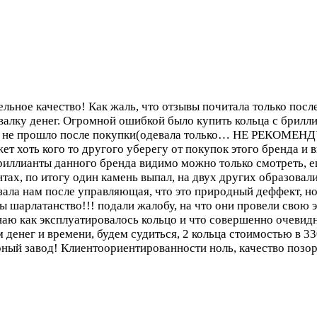
ое качество! Как жаль, что отзывы почитала только после 
свалку денег. Огромной ошибкой было купить кольца с брилл
а не прошло после покупки(одевала только…
НЕ РЕКОМЕНДУЮ!
жет хоть кого то другого уберегу от покупок этого бренда и
бриллианты данного бренда видимо можно только смотреть, е
ах, по итогу один камень выпал, на двух других образовали
ала нам после управляющая, что это природный деффект, но 
 шарлатанство!!! подали жалобу, на что они провели свою 
наю как эксплуатировалось кольцо и что совершенно очевидн
 денег и времени, будем судиться, 2 кольца стоимостью в 3
ный завод! Клиентоориентированности ноль, качество позор