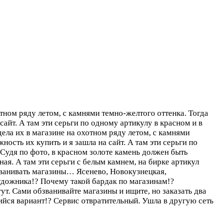
тном ряду летом, с камнями темно-желтого оттенка. Тогда
айт. А там эти серьги по одному артикулу в красном и в
ла их в магазине на охотном ряду летом, с камнями
ость их купить и я зашла на сайт. А там эти серьги по
 Судя по фото, в красном золоте камень должен быть
ая. А там эти серьги с белым камнем, на бирке артикул
бзванивать магазины… Ясенево, Новокузнецкая,
удожника!? Почему такой бардак по магазинам!?
ут. Сами обзванивайте магазины и ищите, но заказать два
шийся вариант!? Сервис отвратительный. Ушла в другую сеть