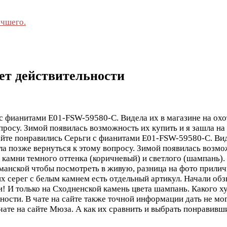
учшего.
ует действительности
c фианитами E01-FSW-59580-C. Видела их в магазине на охо
росу. Зимой появилась возможность их купить и я зашла на с
айте понравились Серьги c фианитами E01-FSW-59580-C. Виде
а позже вернуться к этому вопросу. Зимой появилась возможн
ь камни темного оттенка (коричневый) и светлого (шампань).
уманской чтобы посмотреть в живую, разница на фото приличн
тих серег с белым камнем есть отдельный артикул. Начали о
! И только на Сходненской камень цвета шампань. Какого х
ости. В чате на сайте также точной информации дать не мог
в чате на сайте Мюза. А как их сравнить и выбрать понравив