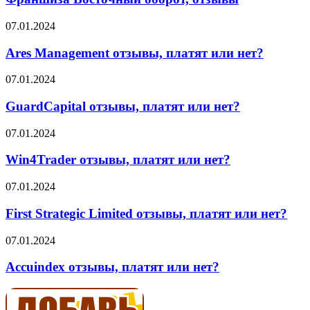
отзывы
Ares
07.01.2024
Management
отзывы,
Ares Management отзывы, платят или нет?
платят
или
GuardCapital
07.01.2024
нет?
отзывы,
платят
GuardCapital отзывы, платят или нет?
или
нет?
Win4Trader
07.01.2024
отзывы,
платят
Win4Trader отзывы, платят или нет?
или
нет?
First
07.01.2024
Strategic
Limited
First Strategic Limited отзывы, платят или нет?
отзывы,
платят
Accuindex
07.01.2024
или
отзывы,
нет?
платят
Accuindex отзывы, платят или нет?
или
нет?