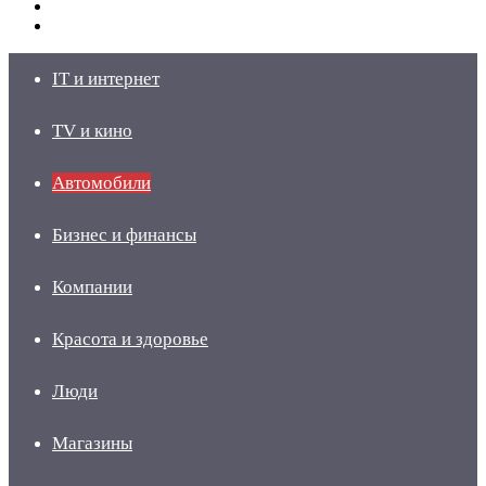
Switch
skin
Войти
IT и интернет
TV и кино
Автомобили
Бизнес и финансы
Компании
Красота и здоровье
Люди
Магазины