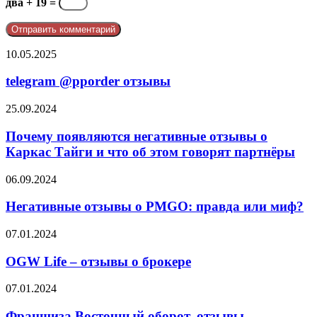
два + 19 =
telegram
10.05.2025
@pporder
отзывы
telegram @pporder отзывы
Почему
25.09.2024
появляются
негативные
Почему появляются негативные отзывы о
отзывы
Каркас Тайги и что об этом говорят партнёры
о
Каркас
Негативные
06.09.2024
Тайги
отзывы
и
о
Негативные отзывы о PMGO: правда или миф?
что
PMGO:
об
правда
OGW
07.01.2024
этом
или
Life
говорят
миф?
–
OGW Life – отзывы о брокере
партнёры
отзывы
о
Франшиза
07.01.2024
брокере
Восточный
оборот,
Франшиза Восточный оборот, отзывы