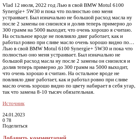
Vlad
12 июля, 2022 год
Лью в свой BMW Motul 6100
Synergie+ 5W30 и пока что полностью оно меня
устраивает. Был изначально не большой расход масла ну
после 2 замены он снизился и долив теперь примерно до
300 грамм на 5000 выходит, что очень хорошо я считаю.
На остальное вроде не повлияло двиг работает, как и
работал ровно при сливе масло очень хорошо видно по…
Лью в свой BMW Motul 6100 Synergie+ 5W30 и пока что
полностью оно меня устраивает. Был изначально не
большой расход масла ну после 2 замены он снизился и
долив теперь примерно до 300 грамм на 5000 выходит,
что очень хорошо я считаю. На остальное вроде не
повлияло двиг работает, как и работал ровно при сливе
масло очень хорошо видно по цвету набирает в себя угар,
так что замена 8-10 тысяч обязательная.
Источник
24.01.2023
0
78
Поделиться
Facebook
Twitter
LinkedIn
Tumblr
Reddit
Вконтакте
Одноклассники
Skype
Messenger
Messenger
WhatsApp
Telegram
Viber
Line
Поделиться
Печатать
через
Добавить комментарий