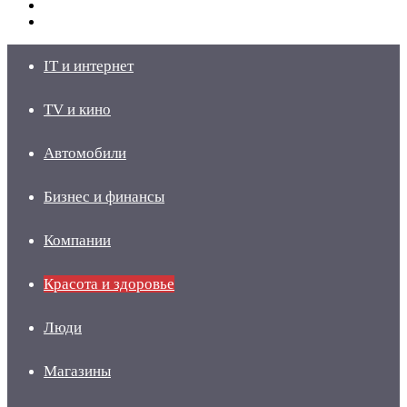
Switch
skin
Войти
IT и интернет
TV и кино
Автомобили
Бизнес и финансы
Компании
Красота и здоровье
Люди
Магазины