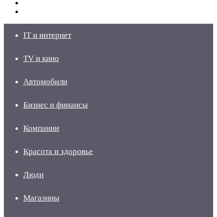
Switch
skin
Войти
IT и интернет
TV и кино
Автомобили
Бизнес и финансы
Компании
Красота и здоровье
Люди
Магазины