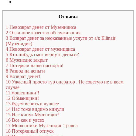
Отзывы
1
Невозврат денег от Музенидиса
2
Отличное качество обслуживания
3
Возврат денег за неоказанные услуги от а/к Ellinair
(Музенидис)
4
Невозврат денег от музенидиса
5
Кто-нибудь смог вернуть деньги?
6
Музенедис закрыт
7
Потеряли наши паспорта!
8
Развод на деньги
9
Возврат денег!
10
Ужасный просто тур оператор . Не советую не в коем
случае.
11
мошенники!!
12
Обманщики!
13
будем верить в лучшее
14
Нас тоже видимо кинули
15
Нас кинул Музенидис!
16
Все как и увсех
17
Мошенники Музенидис Трэвел
18
Потерянный отпуск