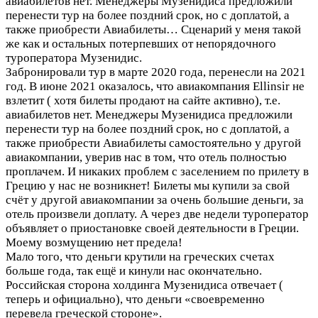
авиабилетов нет. Менеджеры Музенидиса предложили
перенести тур на более поздний срок, но с доплатой, а
также приобрести Авиабилеты…
Сценарий у меня такой
же как и остальных потерпевших от непорядочного
туроператора Музенидис.
Забронировали тур в марте 2020 года, перенесли на 2021
год. В июне 2021 оказалось, что авиакомпания Ellinsir не
взлетит ( хотя билеты продают на сайте активно), т.е.
авиабилетов нет. Менеджеры Музенидиса предложили
перенести тур на более поздний срок, но с доплатой, а
также приобрести Авиабилеты самостоятельно у другой
авиакомпании, уверив нас в том, что отель полностью
проплачем. И никаких проблем с заселением по прилету в
Грецию у нас не возникнет! Билеты мы купили за свой
счёт у другой авиакомпании за очень большие деньги, за
отель произвели доплату. А через две недели туроператор
объявляет о приостановке своей деятельности в Греции.
Моему возмущению нет предела!
Мало того, что деньги крутили на греческих счетах
больше года, так ещё и кинули нас окончательно.
Российская сторона холдинга Музенидиса отвечает (
теперь и официально), что деньги «своевременно
перевела греческой стороне».