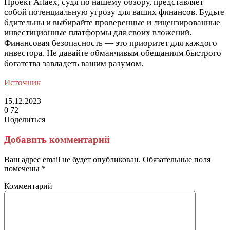
Проект Aitaex, судя по нашему обзору, представляет
собой потенциальную угрозу для ваших финансов. Будьте
бдительны и выбирайте проверенные и лицензированные
инвестиционные платформы для своих вложений.
Финансовая безопасность — это приоритет для каждого
инвестора. Не давайте обманчивым обещаниям быстрого
богатства завладеть вашим разумом.
Источник
15.12.2023
0
72
Поделиться
Facebook
Twitter
LinkedIn
Tumblr
Reddit
Вконтакте
Одноклассники
Skype
Messenger
Messenger
WhatsApp
Telegram
Viber
Line
Поделиться
Печатать
через
Добавить комментарий
электронную
почту
Ваш адрес email не будет опубликован.
Обязательные поля
помечены
*
Комментарий