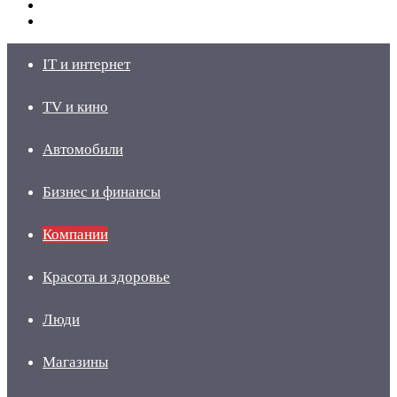
Switch
skin
Войти
IT и интернет
TV и кино
Автомобили
Бизнес и финансы
Компании
Красота и здоровье
Люди
Магазины