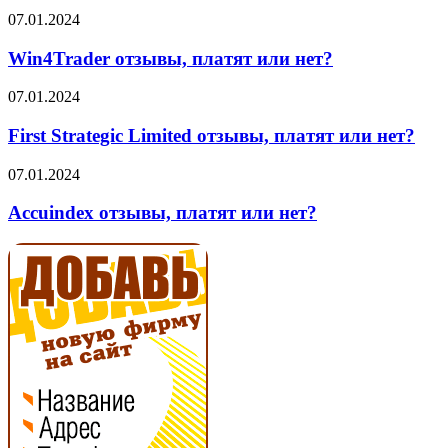
нет?
Win4Trader
07.01.2024
отзывы,
платят
Win4Trader отзывы, платят или нет?
или
нет?
First
07.01.2024
Strategic
Limited
First Strategic Limited отзывы, платят или нет?
отзывы,
платят
Accuindex
07.01.2024
или
отзывы,
нет?
платят
Accuindex отзывы, платят или нет?
или
нет?