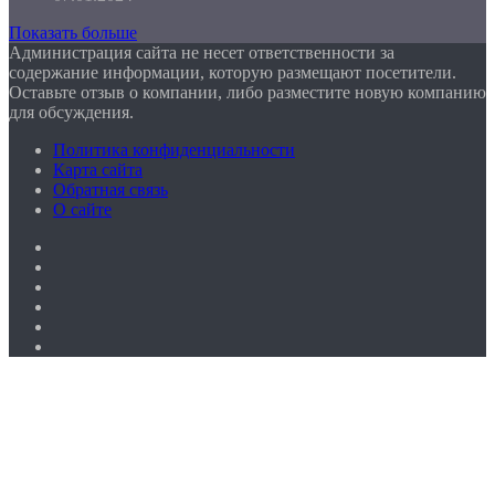
Показать больше
Администрация сайта не несет ответственности за
содержание информации, которую размещают посетители.
Оставьте отзыв о компании, либо разместите новую компанию
для обсуждения.
Политика конфиденциальности
Карта сайта
Обратная связь
О сайте
Facebook
Twitter
YouTube
vk.com
Одноклассники
Telegram
Facebook
Twitter
WhatsApp
Telegram
Кнопка
«Наверх»