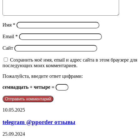
Имя
*
Email
*
Сайт
Сохранить моё имя, email и адрес сайта в этом браузере для
последующих моих комментариев.
Пожалуйста, введите ответ цифрами:
семнадцать + четыре =
telegram
10.05.2025
@pporder
отзывы
telegram @pporder отзывы
Почему
25.09.2024
появляются