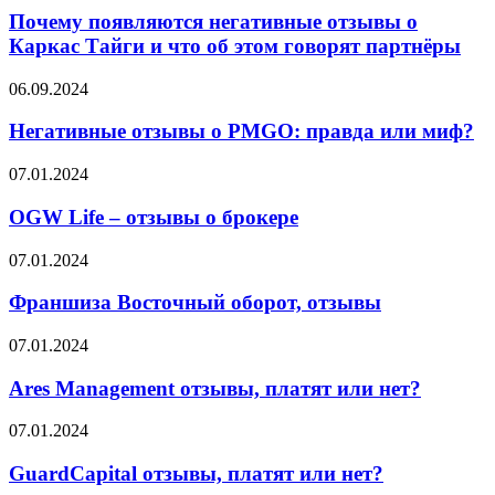
негативные
Почему появляются негативные отзывы о
отзывы
Каркас Тайги и что об этом говорят партнёры
о
Каркас
Негативные
06.09.2024
Тайги
отзывы
и
о
Негативные отзывы о PMGO: правда или миф?
что
PMGO:
об
правда
OGW
07.01.2024
этом
или
Life
говорят
миф?
–
OGW Life – отзывы о брокере
партнёры
отзывы
о
Франшиза
07.01.2024
брокере
Восточный
оборот,
Франшиза Восточный оборот, отзывы
отзывы
Ares
07.01.2024
Management
отзывы,
Ares Management отзывы, платят или нет?
платят
или
GuardCapital
07.01.2024
нет?
отзывы,
платят
GuardCapital отзывы, платят или нет?
или