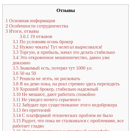
Отзывы
1
Основная информация
2
Особенности сотрудничества
3
Итоги, отзывы
3.0.1
19 отзывов
3.1
По условиям огонь брокер
3.2
Нужно чекать! Тут нелегал вырисовался!
3.3
Торгую, в прибыль, начал это делать стабильно
3.4
Это откровенное мошенничество, давно уже
доказано
3.5
Знакомый есть, потерял тут 1000 у.е.
3.6
50 на 50
3.7
Решила не лезть, не рисковать
3.8
Я на демо пока, на реал стремно здесь переходить
3.9
Хороший брокер, стабильно надежный
3.10
Не мешают, дают работать спокойно
3.11
Не увидел ничего серьезного
3.12
Забудьте про существование этого недоброкера
3.13
без притензий
3.14
С платформой технических проблем не было
3.15
Радует, что пока не сталкивался с проблемами, все
работает гладко