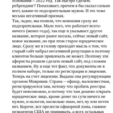
основания – 2022 год. Так быстро сделать
ребрендинг? Попахивает, причем я бы сказал сильно
веет, каким-то подозрительным мувом. И это тоже
весьма негативный признак.
Так, ладно, мы поняли, что компания сразу же
подозрительная. Мало того, что работает всего-
ничего (менее года), так еще и указывает другое
название, которое ранее носила, сейчас новый сайт,
новое название, но при этом старое юридическое
лицо. Сразу же в голову приходит мысль о том, что
старый сайт набрал негативной репутации и поэтому
клиентов больше привлекать не может. Поэтому эти
аферисты решили сделать новый сайт, под схожим
названием. Ну и еще тот факт, что документы не в
полном наборе, только по регистрации и лицензии.
Теперь на счет лицензии. Выдана она регулирующим
органом Маврикия. Страна – офшор, малоизвестная,
регистрируются там, потому что пробить реестры
будет невозможно, и потому что там дешево открыть
юридическое лицо, кроме денег по сути ничего не
нужно, и налогов, насколько знаю, нет, ну или почти
нет. Короче, все прелести офшорной зоны, главное
резидентов США не принимать, а всех остальных