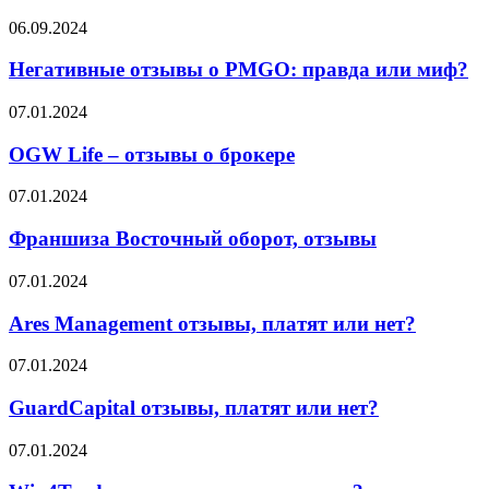
Каркас
Негативные
06.09.2024
Тайги
отзывы
и
о
Негативные отзывы о PMGO: правда или миф?
что
PMGO:
об
правда
OGW
07.01.2024
этом
или
Life
говорят
миф?
–
OGW Life – отзывы о брокере
партнёры
отзывы
о
Франшиза
07.01.2024
брокере
Восточный
оборот,
Франшиза Восточный оборот, отзывы
отзывы
Ares
07.01.2024
Management
отзывы,
Ares Management отзывы, платят или нет?
платят
или
GuardCapital
07.01.2024
нет?
отзывы,
платят
GuardCapital отзывы, платят или нет?
или
нет?
Win4Trader
07.01.2024
отзывы,
платят