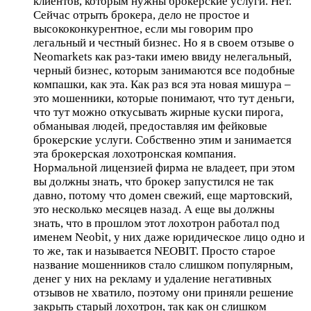
клиентов, которым нужны брокерские услуги. Нет.
Сейчас отрыть брокера, дело не простое и
высококонкурентное, если мы говорим про
легальный и честный бизнес. Но я в своем отзыве о
Neomarkets как раз-таки имею ввиду нелегальный,
черный бизнес, которым занимаются все подобные
компашки, как эта. Как раз вся эта новая мишура –
это мошенники, которые понимают, что тут деньги,
что тут можно откусывать жирные куски пирога,
обманывая людей, предоставляя им фейковые
брокерские услуги. Собственно этим и занимается
эта брокерская лохотронская компания.
Нормальной лицензией фирма не владеет, при этом
вы должны знать, что брокер запустился не так
давно, потому что домен свежий, еще мартовский,
это несколько месяцев назад. А еще вы должны
знать, что в прошлом этот лохотрон работал под
именем Neobit, у них даже юридическое лицо одно и
то же, так и называется NEOBIT. Просто старое
название мошенников стало слишком популярным,
денег у них на рекламу и удаление негативных
отзывов не хватило, поэтому они приняли решение
закрыть старый лохотрон, так как он слишком