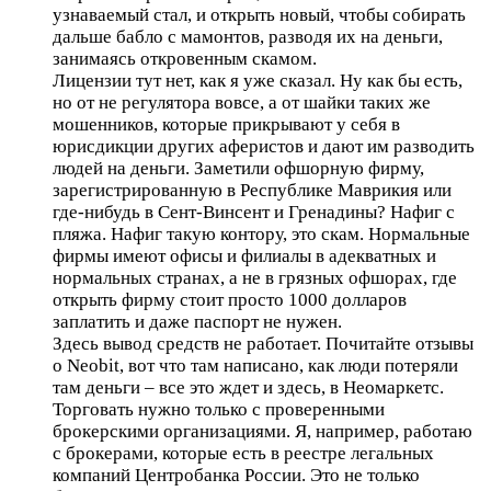
узнаваемый стал, и открыть новый, чтобы собирать
дальше бабло с мамонтов, разводя их на деньги,
занимаясь откровенным скамом.
Лицензии тут нет, как я уже сказал. Ну как бы есть,
но от не регулятора вовсе, а от шайки таких же
мошенников, которые прикрывают у себя в
юрисдикции других аферистов и дают им разводить
людей на деньги. Заметили офшорную фирму,
зарегистрированную в Республике Маврикия или
где-нибудь в Сент-Винсент и Гренадины? Нафиг с
пляжа. Нафиг такую контору, это скам. Нормальные
фирмы имеют офисы и филиалы в адекватных и
нормальных странах, а не в грязных офшорах, где
открыть фирму стоит просто 1000 долларов
заплатить и даже паспорт не нужен.
Здесь вывод средств не работает. Почитайте отзывы
о Neobit, вот что там написано, как люди потеряли
там деньги – все это ждет и здесь, в Неомаркетс.
Торговать нужно только с проверенными
брокерскими организациями. Я, например, работаю
с брокерами, которые есть в реестре легальных
компаний Центробанка России. Это не только