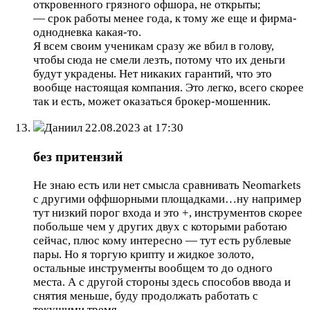
откровенного грязного офшора, не открыты;
— срок работы менее года, к тому же еще и фирма-
однодневка какая-то.
Я всем своим ученикам сразу же вбил в голову,
чтобы сюда не смели лезть, потому что их деньги
будут украдены. Нет никаких гарантий, что это
вообще настоящая компания. Это легко, всего скорее
так и есть, может оказаться брокер-мошенник.
Даниил
22.08.2023 at 17:30
без притензий
Не знаю есть или нет смысла сравнивать Neomarkets
с другими оффшорными площадками…ну например
тут низкий порог входа и это +, инструментов скорее
побольше чем у других двух с которыми работаю
сейчас, плюс кому интересно — тут есть рублевые
пары. Но я торгую крипту и жидкое золото,
остальные инструменты вообщем то до одного
места. А с другой стороны здесь способов ввода и
снятия меньше, буду продолжать работать с
текущими тремя