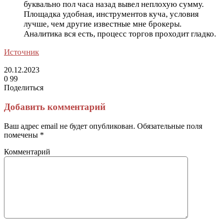
буквально пол часа назад вывел неплохую сумму.
Площадка удобная, инструментов куча, условия
лучше, чем другие известные мне брокеры.
Аналитика вся есть, процесс торгов проходит гладко.
Источник
20.12.2023
0
99
Поделиться
Facebook
Twitter
LinkedIn
Tumblr
Reddit
Вконтакте
Одноклассники
Skype
Messenger
Messenger
WhatsApp
Telegram
Viber
Line
Поделиться
Печатать
через
Добавить комментарий
электронную
почту
Ваш адрес email не будет опубликован.
Обязательные поля
помечены
*
Комментарий