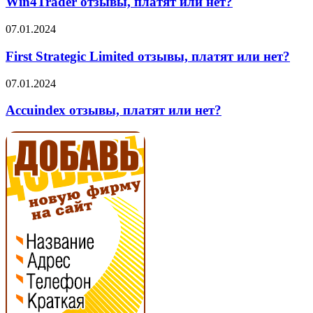
Win4Trader отзывы, платят или нет?
или
нет?
First
07.01.2024
Strategic
Limited
First Strategic Limited отзывы, платят или нет?
отзывы,
платят
Accuindex
07.01.2024
или
отзывы,
нет?
платят
Accuindex отзывы, платят или нет?
или
нет?