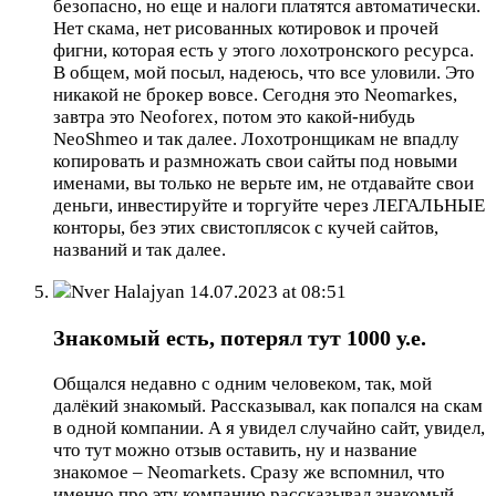
безопасно, но еще и налоги платятся автоматически.
Нет скама, нет рисованных котировок и прочей
фигни, которая есть у этого лохотронского ресурса.
В общем, мой посыл, надеюсь, что все уловили. Это
никакой не брокер вовсе. Сегодня это Neomarkes,
завтра это Neoforex, потом это какой-нибудь
NeoShmeo и так далее. Лохотронщикам не впадлу
копировать и размножать свои сайты под новыми
именами, вы только не верьте им, не отдавайте свои
деньги, инвестируйте и торгуйте через ЛЕГАЛЬНЫЕ
конторы, без этих свистоплясок с кучей сайтов,
названий и так далее.
Nver Halajyan
14.07.2023 at 08:51
Знакомый есть, потерял тут 1000 у.е.
Общался недавно с одним человеком, так, мой
далёкий знакомый. Рассказывал, как попался на скам
в одной компании. А я увидел случайно сайт, увидел,
что тут можно отзыв оставить, ну и название
знакомое – Neomarkets. Сразу же вспомнил, что
именно про эту компанию рассказывал знакомый.