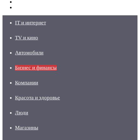
Switch
skin
Войти
IT и интернет
TV и кино
Автомобили
Бизнес и финансы
Компании
Красота и здоровье
Люди
Магазины