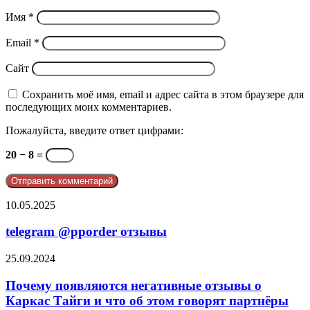
Имя
*
Email
*
Сайт
Сохранить моё имя, email и адрес сайта в этом браузере для
последующих моих комментариев.
Пожалуйста, введите ответ цифрами:
20 − 8 =
telegram
10.05.2025
@pporder
отзывы
telegram @pporder отзывы
Почему
25.09.2024
появляются
негативные
Почему появляются негативные отзывы о
отзывы
Каркас Тайги и что об этом говорят партнёры
о