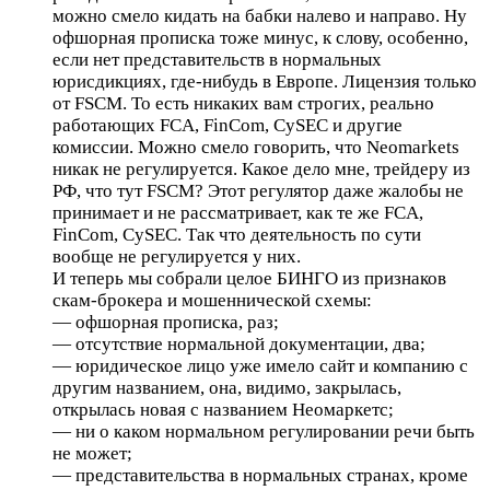
можно смело кидать на бабки налево и направо. Ну
офшорная прописка тоже минус, к слову, особенно,
если нет представительств в нормальных
юрисдикциях, где-нибудь в Европе. Лицензия только
от FSCM. То есть никаких вам строгих, реально
работающих FCA, FinCom, CySEC и другие
комиссии. Можно смело говорить, что Neomarkets
никак не регулируется. Какое дело мне, трейдеру из
РФ, что тут FSCM? Этот регулятор даже жалобы не
принимает и не рассматривает, как те же FCA,
FinCom, CySEC. Так что деятельность по сути
вообще не регулируется у них.
И теперь мы собрали целое БИНГО из признаков
скам-брокера и мошеннической схемы:
— офшорная прописка, раз;
— отсутствие нормальной документации, два;
— юридическое лицо уже имело сайт и компанию с
другим названием, она, видимо, закрылась,
открылась новая с названием Неомаркетс;
— ни о каком нормальном регулировании речи быть
не может;
— представительства в нормальных странах, кроме