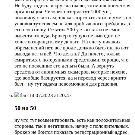
Не буду ходить вокруг да около, это мошенническая
организация. Человек потерял тут 1000 у.е.,
половину слил сам, так как торговать хоть и умел, но
условия тут совсем не для прибыльного трейдинга, с
его слов пишу. Остаток 500 у.е. он так и не смог
вывести отсюда. Брокер в тупую не выводит, не
хочет возвращать ему деньги. На счету никаких
обременений нет, все вроде должно быть ок, но вот
вывода нет и всё. Что делать? Да ничего, только
смириться с потерянными средствами, хорошо, что
это не последние его деньги были. А вернуть
средства от анонимных скамеров, которые неясно,
где вообще базируется, да и перевод через крипто
был – ну тут задача невозможная для решения.
Ilan
14.07.2023 at 20:47
50 на 50
ну что тут комментировать. есть как положительные
стороны, так и негативные. начну с положительных.
брокер не боится показать регистрационный адрес,