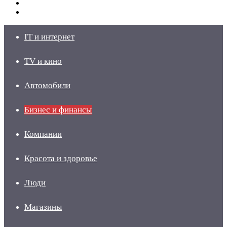
Switch
skin
Войти
IT и интернет
TV и кино
Автомобили
Бизнес и финансы
Компании
Красота и здоровье
Люди
Магазины