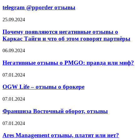
@pporder
отзывы
telegram @pporder отзывы
Почему
25.09.2024
появляются
негативные
Почему появляются негативные отзывы о
отзывы
Каркас Тайги и что об этом говорят партнёры
о
Каркас
Негативные
06.09.2024
Тайги
отзывы
и
о
Негативные отзывы о PMGO: правда или миф?
что
PMGO:
об
правда
OGW
07.01.2024
этом
или
Life
говорят
миф?
–
OGW Life – отзывы о брокере
партнёры
отзывы
о
Франшиза
07.01.2024
брокере
Восточный
оборот,
Франшиза Восточный оборот, отзывы
отзывы
Ares
07.01.2024
Management
отзывы,
Ares Management отзывы, платят или нет?
платят