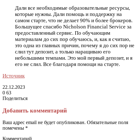
Дали все необходимые образовательные ресурсы,
которые нужны. Дали помощь и поддержку на
самом старте, что не делает 90% и более брокеров.
Большущее спасибо Nicholson Financial Service за
предоставленный сервис. По обучающим
материалам до сих пор обучаюсь, и, как я считаю,
это одна из главных причин, почему я до сих пор не
слил тут депозит, а только наращиваю его
небольшими темпами. Это мой первый депозит, и я
его не слил. Все благодаря помощи на старте.
Источник
22.12.2023
0
63
Поделиться
Facebook
Twitter
LinkedIn
Tumblr
Reddit
Вконтакте
Одноклассники
Skype
Messenger
Messenger
WhatsApp
Telegram
Viber
Line
Поделиться
Печатать
через
Добавить комментарий
электронную
почту
Ваш адрес email не будет опубликован.
Обязательные поля
помечены
*
Комментарий