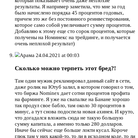
который показывает очень даже неплохие
результаты. Я например заметила, что мне за год
было начислено порядка 45 процентов годовых,
причем это же без постоянного реинвестирования,
которое само собой увеличивает сумму процентов.
Добавляю к этому еще сто сорок процентов, которые
получены на Номинекс на трейдинге, и получается
очень неплохой результат)
Арама
24.04.2021 at 00:03
Сколько можно терпеть этот бред?!
Там один мужик рекламировал данный сайт в сети,
даже ролик на Ютуб залил, в котором говорил о том,
что биржа Nominex дает сотни процентов профита
на фарминге. Я уже на свапалке на Банане хорошо
так продул свое бабло, там около 30 процентов в
минус, а тут снова подоспела новая ахинея. И круто,
что догадался вложить сюда не такую большую
сумму капитала, а именно только 280 долларов.
Иначе бы сейчас еще больше локти кусал. Короче
глюк там у них какой-то, то ли в исходном коде, то ли