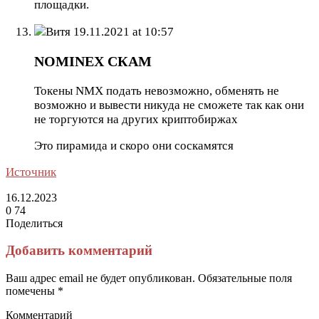
площадки.
Витя
19.11.2021 at 10:57
NOMINEX СКАМ
Токены NMX подать невозможно, обменять не
возможно и вывести никуда не сможете так как они
не торгуются на других криптобиржах
Это пирамида и скоро они соскамятся
Источник
16.12.2023
0
74
Поделиться
Facebook
Twitter
LinkedIn
Tumblr
Reddit
Вконтакте
Одноклассники
Skype
Messenger
Messenger
WhatsApp
Telegram
Viber
Line
Поделиться
Печатать
через
Добавить комментарий
электронную
почту
Ваш адрес email не будет опубликован.
Обязательные поля
помечены
*
Комментарий