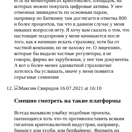
есть на мониторингах криптовалют, площадок, на
которых можно покупать цифровые активы. У нее
отменная ликвидность по основным парам,
например по Биткоину там достигается отметка 800
и более процентов, так что в данном случае у меня
никаких вопросов нету. Я хочу вам сказать о том, что
настоящие подозрения у меня начинаются после
того, как я начинаю искать страховку, хотя бы от
частной компании, но не нахожу ее. О лицензиях,
которые бы выдали частные регуляторы, я не
говорю, фирма же зарубежная, у нее там документы.
А вот о более-менее адекватной страховочке
хотелось бы услышать, иначе у меня появятся
серьезные сомнения
Максим Свиридов
16.07.2021 at 16:10
Смешно смотреть на такие платформы
Всегда вызывали улыбку подобные проекты,
пытающиеся хоть что-то противопоставить всяким
гигантам криптовалютной индустрии, например,
бинансу или хуоби, или битфайнекс. Фармить их