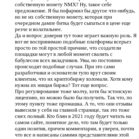
собственную монету NMX? Ну, такое себе
предложение. Я бы пофармил бы другое что-нибудь,
но не их собственную монету, которая при
очередном дампе битка будет сыпаться в цене еще
резче и волатильнее.
Да и вопрос доверия тут тоже играет важную роль. Я
вот не воспринимаю подобные платформы всерьез
просто по той простой причине, что создатели
площадки могут в любой момент свалить с
бабулесом всех вкладчиков. Увы, но постоянно
происходят подобные случаи. При это сами
разработчики и основатели тупо врут своим
клиентам, что их криптобиржу взломали. Хотя кому
нужна их нищая биржа? Тот еще вопрос.
Про регулирование тоже молчу, хотя бы эстонскую
лицензию, но можно было бы получить. Так что, по
этому пункту тоже промашка. А то, что они отзывы
вывесили у себя на главной странице, так это тоже
смех полный. Кто блин в 2021 году будет читать на
самом сайте, понятное дело, что там будет только
один позитив, причем комментарии, я уверен, почти
что все и написаны самими представителями этой