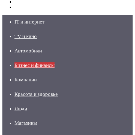
Switch
skin
Войти
IT и интернет
TV и кино
Автомобили
Бизнес и финансы
Компании
Красота и здоровье
Люди
Магазины