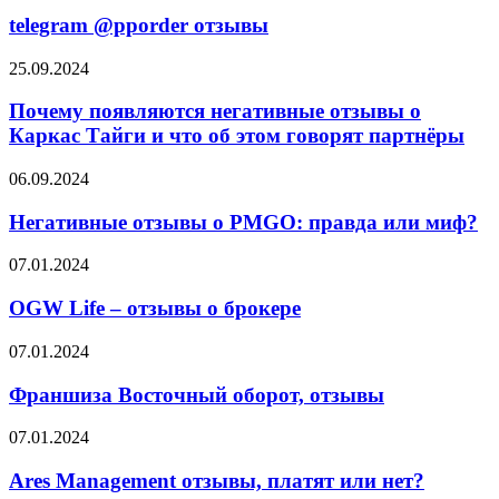
@pporder
отзывы
telegram @pporder отзывы
Почему
25.09.2024
появляются
негативные
Почему появляются негативные отзывы о
отзывы
Каркас Тайги и что об этом говорят партнёры
о
Каркас
Негативные
06.09.2024
Тайги
отзывы
и
о
Негативные отзывы о PMGO: правда или миф?
что
PMGO:
об
правда
OGW
07.01.2024
этом
или
Life
говорят
миф?
–
OGW Life – отзывы о брокере
партнёры
отзывы
о
Франшиза
07.01.2024
брокере
Восточный
оборот,
Франшиза Восточный оборот, отзывы
отзывы
Ares
07.01.2024
Management
отзывы,
Ares Management отзывы, платят или нет?
платят