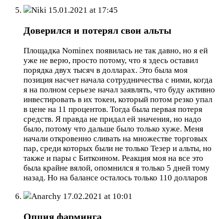
Niki
15.01.2021 at 17:45
Доверился и потерял свои альты
Площадка Nominex появилась не так давно, но я ей
уже не верю, просто потому, что я здесь оставил
порядка двух тысяч в долларах. Это была моя
позиция насчет начала сотрудничества с ними, когда
я на полном серьезе начал заявлять, что буду активно
инвестировать в их токен, который потом резко упал
в цене на 11 процентов. Тогда была первая потеря
средств. Я правда не придал ей значения, но надо
было, потому что дальше было только хуже. Меня
начали откровенно сливать на множестве торговых
пар, среди которых были не только Тезер и альты, но
также и пары с Биткоином. Реакция моя на все это
была крайне вялой, опомнился я только 5 дней тому
назад. Но на балансе осталось только 110 долларов
Anarchy
17.02.2021 at 10:01
Опция фарминга