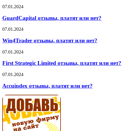
или
GuardCapital
07.01.2024
нет?
отзывы,
платят
GuardCapital отзывы, платят или нет?
или
нет?
Win4Trader
07.01.2024
отзывы,
платят
Win4Trader отзывы, платят или нет?
или
нет?
First
07.01.2024
Strategic
Limited
First Strategic Limited отзывы, платят или нет?
отзывы,
платят
Accuindex
07.01.2024
или
отзывы,
нет?
платят
Accuindex отзывы, платят или нет?
или
нет?