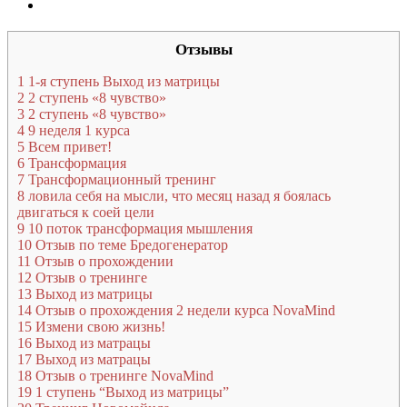
Отзывы
1
1-я ступень Выход из матрицы
2
2 ступень «8 чувство»
3
2 ступень «8 чувство»
4
9 неделя 1 курса
5
Всем привет!
6
Трансформация
7
Трансформационный тренинг
8
ловила себя на мысли, что месяц назад я боялась
двигаться к соей цели
9
10 поток трансформация мышления
10
Отзыв по теме Бредогенератор
11
Отзыв о прохождении
12
Отзыв о тренинге
13
Выход из матрицы
14
Отзыв о прохождения 2 недели курса NovaMind
15
Измени свою жизнь!
16
Выход из матрацы
17
Выход из матрацы
18
Отзыв о тренинге NovaMind
19
1 ступень “Выход из матрицы”