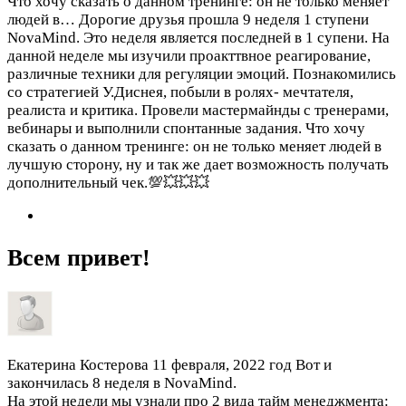
Что хочу сказать о данном тренинге: он не только меняет
людей в…
Дорогие друзья прошла 9 неделя 1 ступени
NovaMind. Это неделя является последней в 1 супени. На
данной неделе мы изучили проакттвное реагирование,
различные техники для регуляции эмоций. Познакомились
со стратегией У.Диснея, побыли в ролях- мечтателя,
реалиста и критика. Провели мастермайнды с тренерами,
вебинары и выполнили спонтанные задания. Что хочу
сказать о данном тренинге: он не только меняет людей в
лучшую сторону, ну и так же дает возможность получать
дополнительный чек.💯💥💥💥
Всем привет!
Екатерина Костерова
11 февраля, 2022 год
Вот и
закончилась 8 неделя в NovaMind.
На этой недели мы узнали про 2 вида тайм менеджмента: