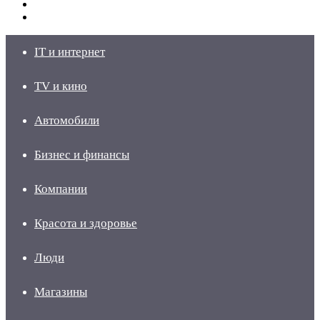
Switch
skin
Войти
IT и интернет
TV и кино
Автомобили
Бизнес и финансы
Компании
Красота и здоровье
Люди
Магазины