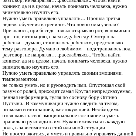
разговор, не напрягая…..расслабляясь.. Чтобы найти
коннект, да и в целом, начать понимать человека, нужно
внимательно изучить его.
Нужно уметь правильно управлять…
Прошла третья
неделя обучения в тренинге. Что нового мы узнали?
Признаюсь, при беседе только открываю рот, вспоминаю
про тон, интонацию, с кем веду беседу. Смотрю на
ребенка – думаю, становлюсь ребенком, представляю
тему разговора. Думаю о любимом – подстраиваюсь под
разговор, не напрягая…..расслабляясь.. Чтобы найти
коннект, да и в целом, начать понимать человека, нужно
внимательно изучить его.
Нужно уметь правильно управлять своими эмоциями,
темпераментом,
не только уметь, но и руководить ими. Опустошая свой
разум от ролей, приходит самая Крутая непредсказуемая,
ценная информация, гуляя по соснову бору Оптино
Пустыни.. В коммуникации нужно следить за телом,
ритмами и интонацией, жестикуляцией. Необходимо
отслеживать своё эмоциональное состояние и уметь
правильно руководить им. Нужно вживаться в каждую
роль, в зависимости от той или иной ситуации.
Не просто вжиться, а уметь и правильно управлять данной