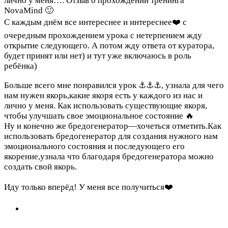
лично у меня….
Отзыв о прохождении тренинга
NovaMind 🙂
С каждым днём все интереснее и интереснее❤️ с
очередным прохождением урока с нетерпением жду
открытие следующего. А потом жду ответа от куратора,
будет принят или нет) и тут уже включаюсь в роль
ребёнка)
Больше всего мне понравился урок ⚓️⚓️⚓️, узнала для чего
нам нужен якорь,какие якоря есть у каждого из нас и
лично у меня. Как использовать существующие якоря,
чтобы улучшать свое эмоциональное состояние 🔥
Ну и конечно же бредогенератор—хочеться отметить.Как
использовать бредогенератор для создания нужного нам
эмоционального состояния и последующего его
якорение,узнала что благодаря бредогенератора можно
создать свой якорь.
Иду только вперёд! У меня все получиться❤️