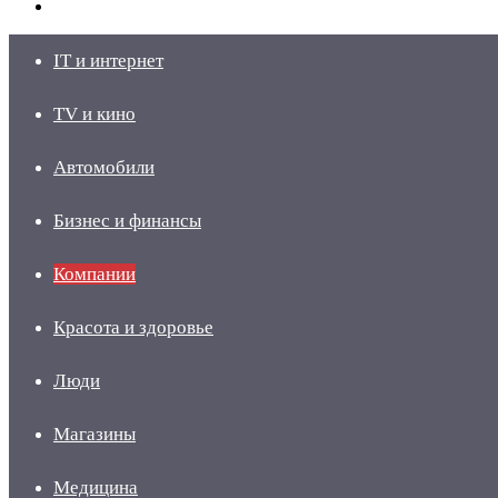
skin
Войти
IT и интернет
TV и кино
Автомобили
Бизнес и финансы
Компании
Красота и здоровье
Люди
Магазины
Медицина