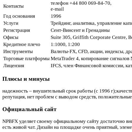
телефон +44 800 069-84-70,
Контакты
e-mail
Год основания
1996
Услуги
Трейдинг, аналитика, управление кап
Регистрация
Сент-Винсент и Гренадины
Офисы
Suite 305, Griffith Corporate Centre,
Кредитное плечо
1:1000, 1:200
Инструменты
Валюты-FX, CFD, акции, индексы, др
Торговые платформы
MetaTrader 4, копирование сигналов N
Лицензия
IFCS, член Финансовой комиссии, кат
Плюсы и минусы
надежность – внушительный срок работы (с 1996 г);качес
репутация, нет проблем с выводом средств, положительные
Официальный сайт
NPBFX уделяет своему официальному сайту достаточно вни
есть живой чат. Дизайн на площадке очень приятный, элем