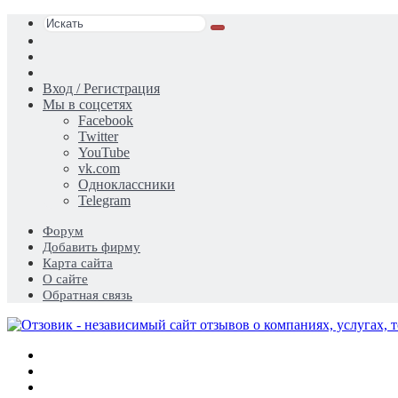
Искать
Switch
skin
Sidebar
Случайная
статья
Вход / Регистрация
Мы в соцсетях
Facebook
Twitter
YouTube
vk.com
Одноклассники
Telegram
Форум
Добавить фирму
Карта сайта
О сайте
Обратная связь
Меню
Искать
Switch