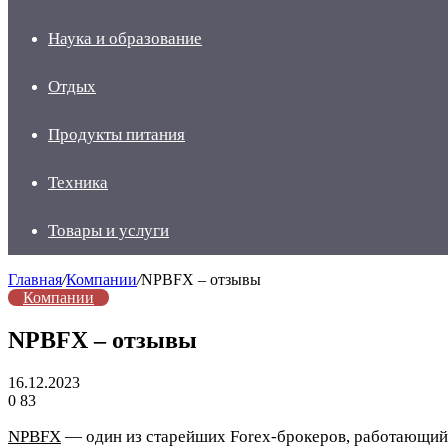
Наука и образование
Отдых
Продукты питания
Техника
Товары и услуги
Главная
/
Компании
/
NPBFX – отзывы
Компании
NPBFX – отзывы
16.12.2023
0
83
NPBFX
— один из старейших Forex-брокеров, работающий с 