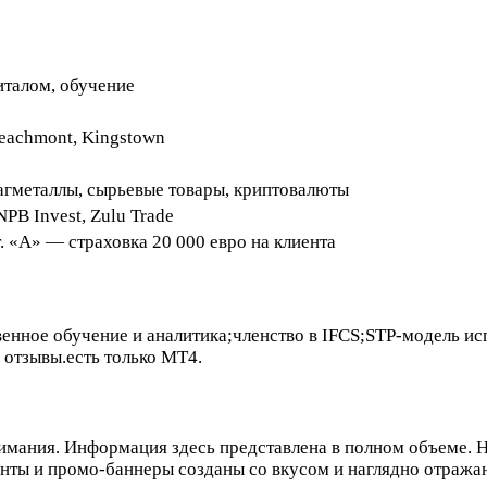
италом, обучение
 Beachmont, Kingstown
агметаллы, сырьевые товары, криптовалюты
PB Invest, Zulu Trade
. «А» — страховка 20 000 евро на клиента
твенное обучение и аналитика;членство в IFCS;STP-модель 
 отзывы.есть только MT4.
мания. Информация здесь представлена в полном объеме. Н
енты и промо-баннеры созданы со вкусом и наглядно отража