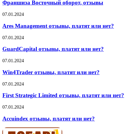
оборот,
Франшиза Восточный оборот, отзывы
отзывы
Ares
07.01.2024
Management
отзывы,
Ares Management отзывы, платят или нет?
платят
или
GuardCapital
07.01.2024
нет?
отзывы,
платят
GuardCapital отзывы, платят или нет?
или
нет?
Win4Trader
07.01.2024
отзывы,
платят
Win4Trader отзывы, платят или нет?
или
нет?
First
07.01.2024
Strategic
Limited
First Strategic Limited отзывы, платят или нет?
отзывы,
платят
Accuindex
07.01.2024
или
отзывы,
нет?
платят
Accuindex отзывы, платят или нет?
или
нет?