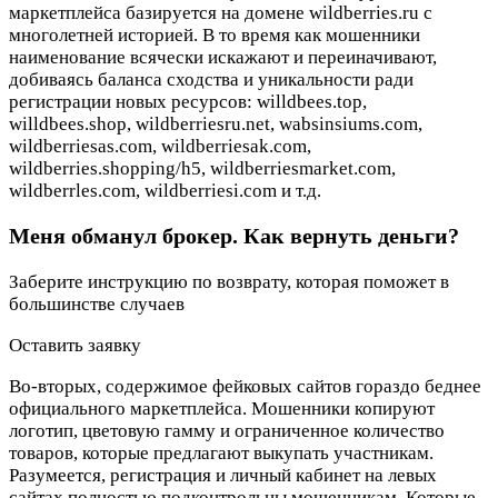
маркетплейса базируется на домене wildberries.ru с
многолетней историей. В то время как мошенники
наименование всячески искажают и переиначивают,
добиваясь баланса сходства и уникальности ради
регистрации новых ресурсов: willdbees.top,
willdbees.shop, wildberriesru.net, wabsinsiums.com,
wildberriesas.com, wildberriesak.com,
wildberries.shopping/h5, wildberriesmarket.com,
wildberrles.com, wildberriesi.com и т.д.
Меня обманул брокер. Как вернуть деньги?
Заберите инструкцию по возврату, которая поможет в
большинстве случаев
Оставить заявку
Во-вторых, содержимое фейковых сайтов гораздо беднее
официального маркетплейса. Мошенники копируют
логотип, цветовую гамму и ограниченное количество
товаров, которые предлагают выкупать участникам.
Разумеется, регистрация и личный кабинет на левых
сайтах полностью подконтрольны мошенникам. Которые