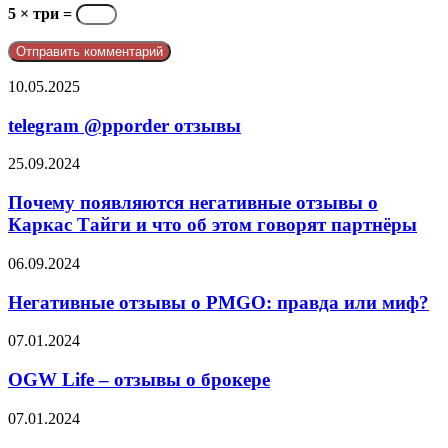
5 × три =
telegram
10.05.2025
@pporder
отзывы
telegram @pporder отзывы
Почему
25.09.2024
появляются
негативные
Почему появляются негативные отзывы о
отзывы
Каркас Тайги и что об этом говорят партнёры
о
Каркас
Негативные
06.09.2024
Тайги
отзывы
и
о
Негативные отзывы о PMGO: правда или миф?
что
PMGO:
об
правда
OGW
07.01.2024
этом
или
Life
говорят
миф?
–
OGW Life – отзывы о брокере
партнёры
отзывы
о
Франшиза
07.01.2024
брокере
Восточный