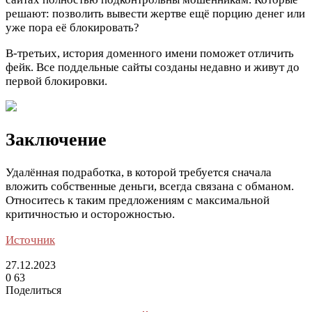
решают: позволить вывести жертве ещё порцию денег или
уже пора её блокировать?
В-третьих, история доменного имени поможет отличить
фейк. Все поддельные сайты созданы недавно и живут до
первой блокировки.
Заключение
Удалённая подработка, в которой требуется сначала
вложить собственные деньги, всегда связана с обманом.
Относитесь к таким предложениям с максимальной
критичностью и осторожностью.
Источник
27.12.2023
0
63
Поделиться
Facebook
Twitter
LinkedIn
Tumblr
Reddit
Вконтакте
Одноклассники
Skype
Messenger
Messenger
WhatsApp
Telegram
Viber
Line
Поделиться
Печатать