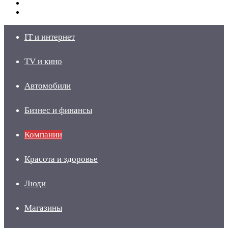
Switch
skin
Войти
IT и интернет
TV и кино
Автомобили
Бизнес и финансы
Компании
Красота и здоровье
Люди
Магазины