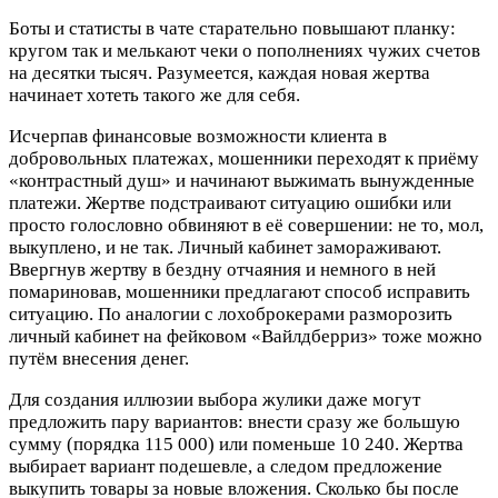
Боты и статисты в чате старательно повышают планку:
кругом так и мелькают чеки о пополнениях чужих счетов
на десятки тысяч. Разумеется, каждая новая жертва
начинает хотеть такого же для себя.
Исчерпав финансовые возможности клиента в
добровольных платежах, мошенники переходят к приёму
«контрастный душ» и начинают выжимать вынужденные
платежи. Жертве подстраивают ситуацию ошибки или
просто голословно обвиняют в её совершении: не то, мол,
выкуплено, и не так. Личный кабинет замораживают.
Ввергнув жертву в бездну отчаяния и немного в ней
помариновав, мошенники предлагают способ исправить
ситуацию. По аналогии с лохоброкерами разморозить
личный кабинет на фейковом «Вайлдберриз» тоже можно
путём внесения денег.
Для создания иллюзии выбора жулики даже могут
предложить пару вариантов: внести сразу же большую
сумму (порядка 115 000) или поменьше 10 240. Жертва
выбирает вариант подешевле, а следом предложение
выкупить товары за новые вложения. Сколько бы после