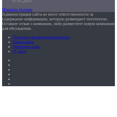
07.01.2024
Показать больше
Администрация сайта не несет ответственности за
содержание информации, которую размещают посетители.
Оставьте отзыв о компании, либо разместите новую компанию
для обсуждения.
Политика конфиденциальности
Карта сайта
Обратная связь
О сайте
Facebook
Twitter
YouTube
vk.com
Одноклассники
Telegram
Facebook
Twitter
WhatsApp
Telegram
Кнопка
«Наверх»