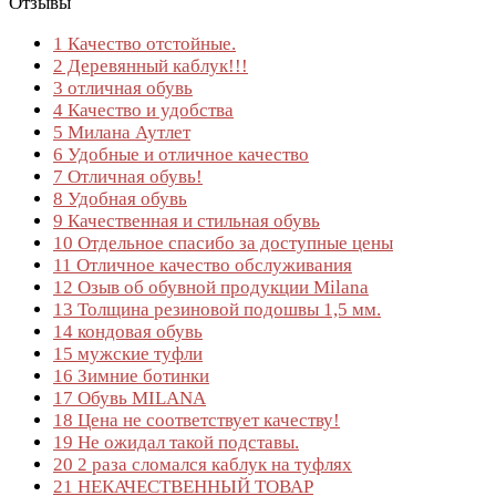
Отзывы
1
Качество отстойные.
2
Деревянный каблук!!!
3
отличная обувь
4
Качество и удобства
5
Милана Аутлет
6
Удобные и отличное качество
7
Отличная обувь!
8
Удобная обувь
9
Качественная и стильная обувь
10
Отдельное спасибо за доступные цены
11
Отличное качество обслуживания
12
Озыв об обувной продукции Milana
13
Толщина резиновой подошвы 1,5 мм.
14
кондовая обувь
15
мужские туфли
16
Зимние ботинки
17
Обувь MILANA
18
Цена не соответствует качеству!
19
Не ожидал такой подставы.
20
2 раза сломался каблук на туфлях
21
НЕКАЧЕСТВЕННЫЙ ТОВАР