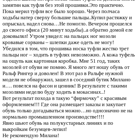
замятин как туфля без этой прошивки.Это практично.
Пока мерил туфли все было хорошо. Через полчаса
ходьбы натер сверху большие пальцы..Купил растяжку и
опрыскал, надел снова…Не помогло. Вечером прошелся
до своего офиса (20 минут ходьбы)..а обратно домой еле
доковылял! Утром увидел: на пальцах ног мозоли
кровавые сорваны – шлепки даже одеть не могу!
Убедился в том, что прошивка носка туфли жестко трет
пальцы ног – ходить в туфлях невозможно. А кожа туфель
на ощупь как картонная коробка. Мне 51 год, таких
мозолей от обуви не помню. Я много лет ношу обувь от
Ральф Рингер и доволен! В этот раз в Ральфе нужной
модели не обнаружил, зашел в соседний бутик Миллано
и…. повелся на фасон и ценник! В результате с такими
мозолями неделю буду ходить в мокасинах..!
Вот результат похода в такую “фирмочку” с красивым
оформлением!!! Где она размещает заказы и закупает
обувь только догадываться можно…но однозначно не на
нормально промышленном производстве!!!!
Явно шьют обувь на полукустарных линиях и по
выкройкам безумцев-лепил!
Не рекомендую Милана!