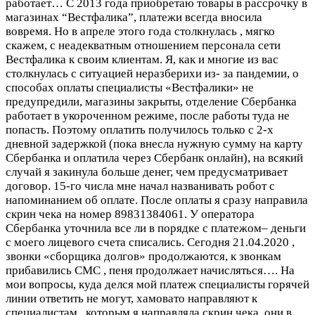
работает…
С 2013 года приобретаю товары в рассрочку в
магазинах “Вестфалика”, платежи всегда вносила
вовремя. Но в апреле этого года столкнулась , мягко
скажем, с неадекватным отношением персонала сети
Вестфалика к своим клиентам. Я, как и многие из вас
столкнулась с ситуацией неразберихи из- за пандемии, о
способах оплаты специалисты «Вестфалики» не
предупредили, магазины закрыты, отделение Сбербанка
работает в укороченном режиме, после работы туда не
попасть. Поэтому оплатить получилось только с 2-х
дневной задержкой (пока внесла нужную сумму на карту
Сбербанка и оплатила через Сбербанк онлайн), на всякий
случай я закинула больше денег, чем предусматривает
договор. 15-го числа мне начал названивать робот с
напоминанием об оплате. После оплаты я сразу направила
скрин чека на номер 89831384061. У оператора
Сбербанка уточнила все ли в порядке с платежом– деньги
с моего лицевого счета списались. Сегодня 21.04.2020 ,
звонки «сборщика долгов» продолжаются, к звонкам
прибавились СМС , пеня продолжает начисляться…. На
мои вопросы, куда делся мой платеж специалисты горячей
линии ответить не могут, хамовато направляют к
специалистам , которым я направляла скрин чека, они в