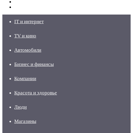
Switch
skin
Войти
IT и интернет
TV и кино
Автомобили
Бизнес и финансы
Компании
Красота и здоровье
Люди
Магазины