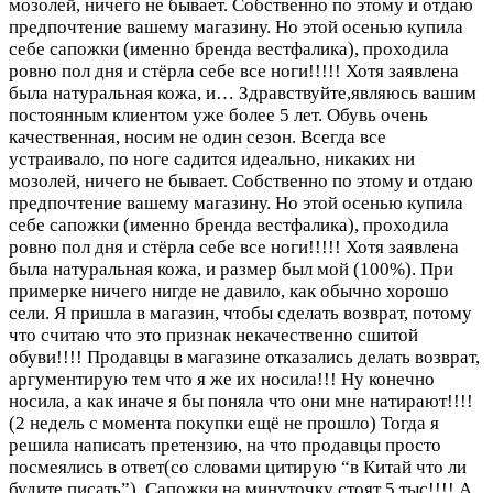
мозолей, ничего не бывает. Собственно по этому и отдаю
предпочтение вашему магазину. Но этой осенью купила
себе сапожки (именно бренда вестфалика), проходила
ровно пол дня и стёрла себе все ноги!!!!! Хотя заявлена
была натуральная кожа, и…
Здравствуйте,являюсь вашим
постоянным клиентом уже более 5 лет. Обувь очень
качественная, носим не один сезон. Всегда все
устраивало, по ноге садится идеально, никаких ни
мозолей, ничего не бывает. Собственно по этому и отдаю
предпочтение вашему магазину. Но этой осенью купила
себе сапожки (именно бренда вестфалика), проходила
ровно пол дня и стёрла себе все ноги!!!!! Хотя заявлена
была натуральная кожа, и размер был мой (100%). При
примерке ничего нигде не давило, как обычно хорошо
сели. Я пришла в магазин, чтобы сделать возврат, потому
что считаю что это признак некачественно сшитой
обуви!!!! Продавцы в магазине отказались делать возврат,
аргументирую тем что я же их носила!!! Ну конечно
носила, а как иначе я бы поняла что они мне натирают!!!!
(2 недель с момента покупки ещё не прошло) Тогда я
решила написать претензию, на что продавцы просто
посмеялись в ответ(со словами цитирую “в Китай что ли
будите писать”). Сапожки на минуточку стоят 5 тыс!!!! А