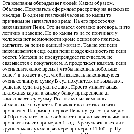
Эта компания обкрадывает людей. Каким образом.
Объясню. Покупатель оформляет рассрочку на несколько
месяцев. В один из платежей человек по каким то
причинам не заплатил во время. На его проссрочку
накладывают Пени. Это делается согласно договора. и это
логично и законно. Но по каким то на то причинам у
человека нет возможности кроме основного платежа,
заплатить за пени в данный момент . Так на эти пени
накладываются еще одни пени и задолженность по пени
растет. Магазин не предупреждает покупателя, не
связывается с покупателем. А продолжает взымать пени
очень длительное время ( чтобы накопить побольше
денег) и подает в суд, чтобы взыскать накопившуюся
очень солидную сумму.В суд покупателя не вызывают,
решение суда на руки не дают. Просто узнают какая
платежная карта, к какому банку прикреплена ,и
взыскивают эту сумму. Вот так молча компания
обманывает покупателей и живет вольготно на этих
процентах .Например: первое Пени ну где то примерно
3000р.покупателю не сообщают и продолжают начислять
проценты где-то примерно 1 год. В результате выходит
крупненькая сумма в размере примерно 11000 т.р. Ну