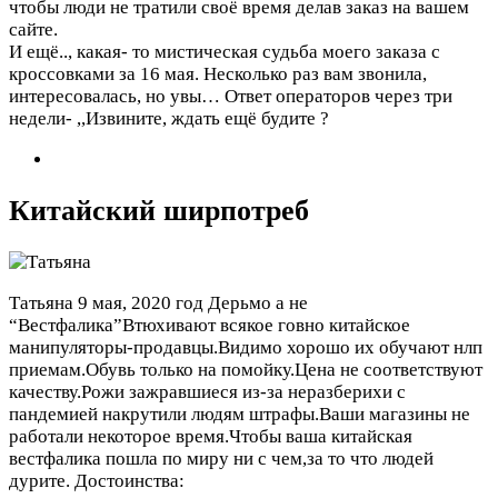
чтобы люди не тратили своё время делав заказ на вашем
сайте.
И ещё.., какая- то мистическая судьба моего заказа с
кроссовками за 16 мая. Несколько раз вам звонила,
интересовалась, но увы… Ответ операторов через три
недели- ,,Извините, ждать ещё будите ?
Китайский ширпотреб
Татьяна
9 мая, 2020 год
Дерьмо а не
“Вестфалика”Втюхивают всякое говно китайское
манипуляторы-продавцы.Видимо хорошо их обучают нлп
приемам.Обувь только на помойку.Цена не соответствуют
качеству.Рожи зажравшиеся из-за неразберихи с
пандемией накрутили людям штрафы.Ваши магазины не
работали некоторое время.Чтобы ваша китайская
вестфалика пошла по миру ни с чем,за то что людей
дурите.
Достоинства: