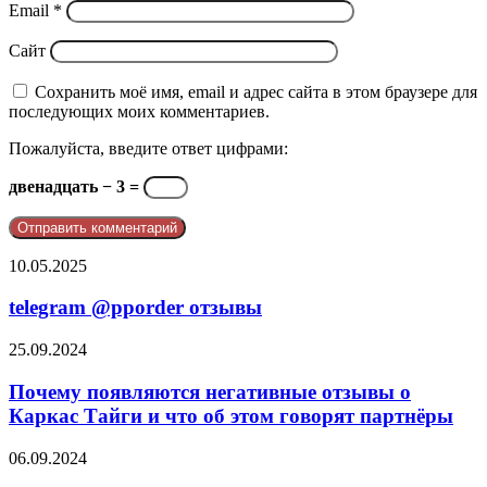
Email
*
Сайт
Сохранить моё имя, email и адрес сайта в этом браузере для
последующих моих комментариев.
Пожалуйста, введите ответ цифрами:
двенадцать − 3 =
telegram
10.05.2025
@pporder
отзывы
telegram @pporder отзывы
Почему
25.09.2024
появляются
негативные
Почему появляются негативные отзывы о
отзывы
Каркас Тайги и что об этом говорят партнёры
о
Каркас
Негативные
06.09.2024
Тайги
отзывы
и