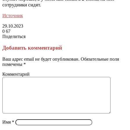
сотрудники сидят.
Источник
29.10.2023
0
67
Поделиться
Facebook
Twitter
LinkedIn
Tumblr
Reddit
Вконтакте
Одноклассники
Skype
Messenger
Messenger
WhatsApp
Telegram
Viber
Line
Поделиться
Печатать
через
Добавить комментарий
электронную
почту
Ваш адрес email не будет опубликован.
Обязательные поля
помечены
*
Комментарий
Имя
*