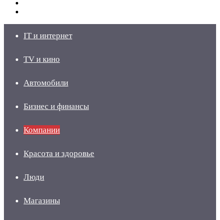
Switch
skin
Войти
IT и интернет
TV и кино
Автомобили
Бизнес и финансы
Компании
Красота и здоровье
Люди
Магазины