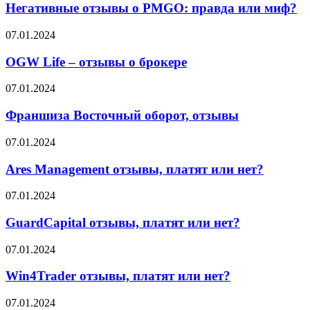
о
Негативные отзывы о PMGO: правда или миф?
что
PMGO:
об
правда
OGW
07.01.2024
этом
или
Life
говорят
миф?
–
OGW Life – отзывы о брокере
партнёры
отзывы
о
Франшиза
07.01.2024
брокере
Восточный
оборот,
Франшиза Восточный оборот, отзывы
отзывы
Ares
07.01.2024
Management
отзывы,
Ares Management отзывы, платят или нет?
платят
или
GuardCapital
07.01.2024
нет?
отзывы,
платят
GuardCapital отзывы, платят или нет?
или
нет?
Win4Trader
07.01.2024
отзывы,
платят
Win4Trader отзывы, платят или нет?
или
нет?
First
07.01.2024