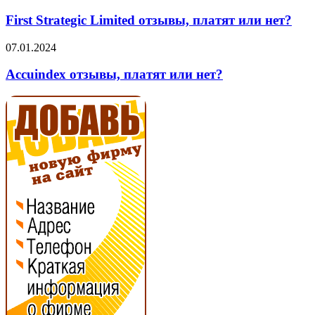
Strategic
Limited
First Strategic Limited отзывы, платят или нет?
отзывы,
платят
Accuindex
07.01.2024
или
отзывы,
нет?
платят
Accuindex отзывы, платят или нет?
или
нет?