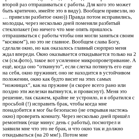
второй раз отпрашиваться с работы. Для кого это может
быть критично, имейте это в виду). Вообщем привезли, но
… привезли разбитое окно)) Правда потом исправились,
молодцы, через несколько дней поменяли разбитый
стеклопакет (но ничего что мне опять пришлось
отпрашиваться с работы чтобы они могли заняться своим
“косяком”), но это не главное. Вообщем слава Богу,
сделали окно, но как оказалось главный сюрприз меня
ждал впереди. Окно оказывается откидывается только на 2
см (см.фото), такое вот усиленное микропроветривание. А
ещё, когда оно “откинуто”, если слегка потянуть его еще
на себя, окно пружинит, оно не находится в устойчивом
положении, окно как будто висит на этих самых
“ножницах”, как на пружине (и скорее всего рано или
поздно эти железки вытянутся, и провиснут). Меня это
решение, так скажем, крайне не устроило, и я обратился с
просьбой (!) исправить брак, чтобы когда мне
понадобится я мог бы безопасно (не открывая настежь
окно) проверить комнату. Через несколько дней пришёл
ремонтник (еще минус день с работы), посмотрел и
заявили мне что это не брак, и что окно так и должно
откидываться (на 20 мм!). Потом мне