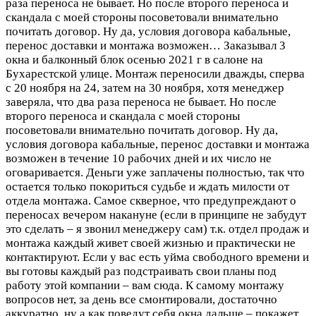
раза переноса не бывает. Но после второго переноса и
скандала с моей стороны посоветовали внимательно
почитать договор. Ну да, условия договора кабальные,
перенос доставки и монтажа возможен…
Заказывал 3
окна и балконный блок осенью 2021 г в салоне на
Бухарестской улице. Монтаж переносили дважды, сперва
с 20 ноября на 24, затем на 30 ноября, хотя менеджер
заверяла, что два раза переноса не бывает. Но после
второго переноса и скандала с моей стороны
посоветовали внимательно почитать договор. Ну да,
условия договора кабальные, перенос доставки и монтажа
возможен в течение 10 рабочих дней и их число не
оговаривается. Деньги уже заплачены полностью, так что
остается только покориться судьбе и ждать милости от
отдела монтажа. Самое скверное, что предупреждают о
переносах вечером накануне (если в принципе не забудут
это сделать – я звонил менеджеру сам) т.к. отдел продаж и
монтажа каждый живет своей жизнью и практически не
контактируют. Если у вас есть уйма свободного времени и
вы готовы каждый раз подстраивать свои планы под
работу этой компании – вам сюда. К самому монтажу
вопросов нет, за день все смонтировали, достаточно
аккуратно, ну а как поведут себя окна дальше – покажет