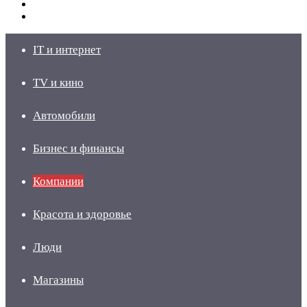
Switch
skin
Войти
IT и интернет
TV и кино
Автомобили
Бизнес и финансы
Компании
Красота и здоровье
Люди
Магазины