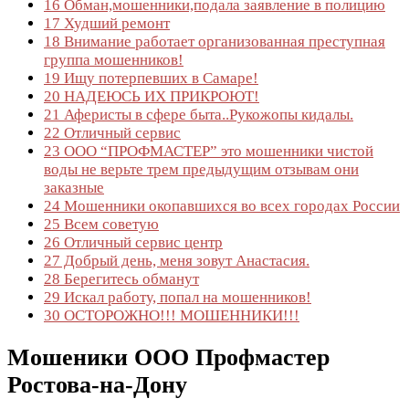
16
Обман,мошенники,подала заявление в полицию
17
Худший ремонт
18
Внимание работает организованная преступная
группа мошенников!
19
Ищу потерпевших в Самаре!
20
НАДЕЮСЬ ИХ ПРИКРОЮТ!
21
Аферисты в сфере быта..Рукожопы кидалы.
22
Отличный сервис
23
ООО “ПРОФМАСТЕР” это мошенники чистой
воды не верьте трем предыдущим отзывам они
заказные
24
Мошенники окопавшихся во всех городах России
25
Всем советую
26
Отличный сервис центр
27
Добрый день, меня зовут Анастасия.
28
Берегитесь обманут
29
Искал работу, попал на мошенников!
30
ОСТОРОЖНО!!! МОШЕННИКИ!!!
Мошеники ООО Профмастер
Ростова-на-Дону