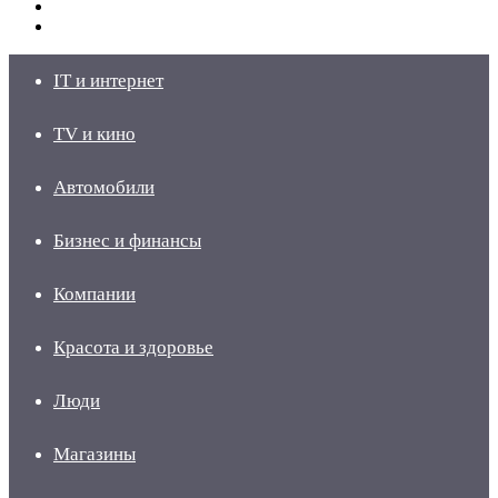
Switch
skin
Войти
IT и интернет
TV и кино
Автомобили
Бизнес и финансы
Компании
Красота и здоровье
Люди
Магазины