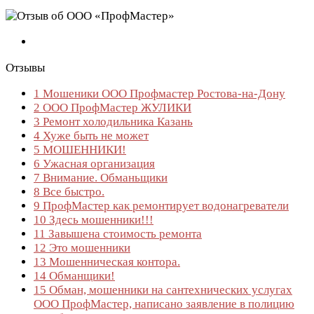
Отзывы
1
Мошеники ООО Профмастер Ростова-на-Дону
2
ООО ПрофМастер ЖУЛИКИ
3
Ремонт холодильника Казань
4
Хуже быть не может
5
МОШЕННИКИ!
6
Ужасная организация
7
Внимание. Обманьщики
8
Все быстро.
9
ПрофМастер как ремонтирует водонагреватели
10
Здесь мошенники!!!
11
Завышена стоимость ремонта
12
Это мошенники
13
Мошенническая контора.
14
Обманщики!
15
Обман, мошенники на сантехнических услугах
ООО ПрофМастер, написано заявление в полицию