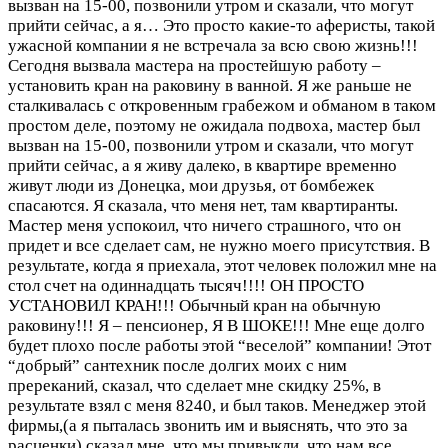
вызван на 15-00, позвонили утром и сказали, что могут
прийти сейчас, а я…
Это просто какие-то аферисты, такой
ужасной компании я не встречала за всю свою жизнь!!!
Сегодня вызвала мастера на простейшую работу –
установить кран на раковину в ванной. Я же раньше не
сталкивалась с откровенным грабежом и обманом в таком
простом деле, поэтому не ожидала подвоха, мастер был
вызван на 15-00, позвонили утром и сказали, что могут
прийти сейчас, а я живу далеко, в квартире временно
живут люди из Донецка, мои друзья, от бомбежек
спасаются. Я сказала, что меня нет, там квартиранты.
Мастер меня успокоил, что ничего страшного, что он
придет и все сделает сам, не нужно моего присутствия. В
результате, когда я приехала, этот человек положил мне на
стол счет на одиннадцать тысяч!!!! ОН ПРОСТО
УСТАНОВИЛ КРАН!!! Обычный кран на обычную
раковину!!! Я – пенсионер, Я В ШОКЕ!!! Мне еще долго
будет плохо после работы этой “веселой” компании! Этот
“добрый” сантехник после долгих моих с ним
пререканий, сказал, что сделает мне скидку 25%, в
результате взял с меня 8240, и был таков. Менеджер этой
фирмы,(а я пыталась звонить им и выяснять, что это за
расценки) сказал мне, что мы привыкли, что нам все