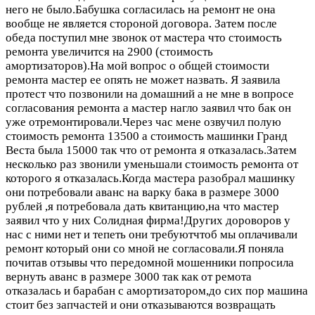
него не было.Бабушка согласилась на ремонт не она
вообще не является стороной договора. Затем после
обеда поступил мне звонок от мастера что стоимость
ремонта увеличится на 2900 (стоимость
амортизаторов).На мой вопрос о общей стоимости
ремонта мастер ее опять не может назвать. Я заявила
протест что позвонили на домашний а не мне в вопросе
согласования ремонта а мастер нагло заявил что бак он
уже отремонтировали.Через час мене озвучил полую
стоимость ремонта 13500 а стоимость машинки Гранд
Веста была 15000 так что от ремонта я отказалась.Затем
несколько раз звонили уменьшали стоимость ремонта от
которого я отказалась.Когда мастера разобрал машинку
они потребовали аванс на варку бака в размере 3000
рублей ,я потребовала дать квитанцию,на что мастер
заявил что у них Солидная фирма!Других дороворов у
нас с ними нет и тепеть они требуютчтоб мы оплачивали
ремонт который они со мной не согласовали.Я поняла
почитав отзывы что передомной мошенники попросила
вернуть аванс в размере 3000 так как от ремота
отказалась и барабан с амортизатором,до сих пор машина
стоит без запчастей и они отказываются возвращать