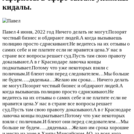
кидалы.
Павел
4 июня, 2022 год
Ничего делать не могут.Позорят
честный бизнес и обдирают людей.А когда вызываешь
полицию просто сдрискивают.Не ведитесь на их отзывы о
самих себе и не платите если не нравится цена.У нас в
стране все вопросы решает суд.Пусть там свою правоту
доказывают.А в г Краснодаре лавочка концы
подматывает.Потому что уже некоторых взяли с
поличным.И блеют они перед следователем…Мы больше
не будем…..дяденька…Желаю им срока…
Ничего делать
не могут.Позорят честный бизнес и обдирают людей.А
когда вызываешь полицию просто сдрискивают.Не
ведитесь на их отзывы о самих себе и не платите если не
нравится цена.У нас в стране все вопросы решает
суд.Пусть там свою правоту доказывают.А в г Краснодаре
лавочка концы подматывает.Потому что уже некоторых
взяли с поличным.И блеют они перед следователем…Мы
больше не будем…..дяденька…Желаю им срока хорошие
и место на зоне в Ханты Мансийском АО..за всех кого