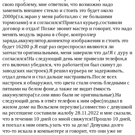
свою проблему, мне ответили, что возможно надо
заменить внешнее стекло и стоить это будет около
2000р(т.к.экран у меня работал,но с не большими
тормозами) и я согласился!Приехал курьер,составили
договор и отдал! Позже звонит мастер и говорит, что надо
менять модуль экрана в сборе, контроллер
заряда,аккумулятор,коннектор изображения и стоить это
будет 16200 р.Я ещё раз переспросил являются ли
запчасти оригинальными, меня заверили что да!Я с дуру и
согласился!На следующий день мне привезли телефон,я
его включил убедился, что работает(он был скинут до
заводских настроек).Я решил курьера не задерживать,
отдал деньги и стал дальше настраивать.После всех
настроек я обнаружил, что цвета стали очень бледными с
пятнами на белом фоне,а также не видит ёмкость
аккумулятора(т.е.они явно были не оригинальные).На
следующий день я отвёз телефон к ним офис(подвал в
жилом доме на Вольском переулке),совместно с девушкой
на ресепшене составили жалобу 28.11.2022 и мне сказали,
что в течении 10 дней со мной свяжутся!Прошло 10 дней,
я поехал к ним опять,узать что за дела! Девушка долго
что-то искала в компьютере и говорит, что они уже не