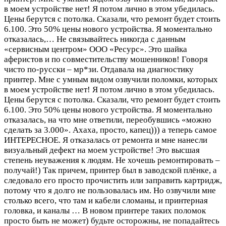
в моем устройстве нет! Я потом лично в этом убедилась.
Цены берутся с потолка. Сказали, что ремонт будет стоить
6.100. Это 50% цены нового устройства. Я моментально
отказалась,…
Не связывайтесь никогда с данным
«сервисным центром» ООО «Ресурс». Это шайка
аферистов и по совместительству мошенников! Говоря
чисто по-русски – мр*зи. Отдавала на диагностику
принтер. Мне с умным видом озвучили поломки, которых
в моем устройстве нет! Я потом лично в этом убедилась.
Цены берутся с потолка. Сказали, что ремонт будет стоить
6.100. Это 50% цены нового устройства. Я моментально
отказалась, на что мне ответили, переобувшись «можно
сделать за 3.000». Ахаха, просто, капец))) а теперь самое
ИНТЕРЕСНОЕ. Я отказалась от ремонта и мне нанесли
визуальный дефект на моем устройстве! Это высшая
степень неуважения к людям. Не хочешь ремонтировать –
получай!) Так причем, принтер был в заводской плёнке, а
следовало его просто прочистить или заправить картридж,
потому что я долго не пользовалась им. Но озвучили мне
столько всего, что там и кабели сломаны, и принтерная
головка, и каналы … В новом принтере таких поломок
просто быть не может) будьте осторожны, не попадайтесь