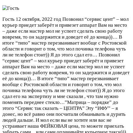
Гость
12 октября, 2022 год
Позвонил “сервис цент” – мол
курьер приедет заберёт и привезет аппарат Вам на место
– даже если мастер мол не успеет сделать свою работу
вовремя, то он задержится и доведет её до конца))… В
итоге “типо” мастер перезванивает вообще с Ростовской
области и говорит о том, что мол починка телефона чуть
ли не телефон стоит)) Я до этого сдал его…
Позвонил
“сервис цент” – мол курьер приедет заберёт и привезет
аппарат Вам на место – даже если мастер мол не успеет
сделать свою работу вовремя, то он задержится и доведет
её до конца))… В итоге “типо” мастер перезванивает
вообще с Ростовской области и говорит о том, что мол
починка телефона чуть ли не телефон стоит)) Я до этого
сдал его на экспертизу и мне сказали , что там нужно
поменять переднее стекло…”Матрица – порядке” до
этого “Сервис так сказать – ЦЕНТРА” Эту “ИФУ” – я
донес, но всё равно они посчитали обманывать и дурить
людей дальше. И мол если вы не хотите или вас не
устраивает наша ФЕЙКОВАЯ цена, то можете приехать
забрать сами…или сами оплачивайте курьерное такси)))