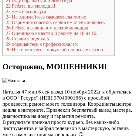
21
буду обращаться только сюда
22
Ребята, вы молодцы!
23
ужасная обслуга
24
Не занимайтесь самодеятельностью
25
Огромное спасибо, сервисом очень доволен.
26
Ребята в сервисном центре молодцы
27
Оцениваю качество и работу на 10 из 10.
28
Сервису оценка 5.
29
обращайтесь к профессионалам
30
Не торопитесь с покупкой нового телефона
Осторожно, МОШЕННИКИ!
Наталья
47 мин 6 сек назад
10 ноября 2022г я обратилась
в ООО “Ресурс” (ИНН 9704090166) с просьбой
произвести ремонт моего телевизора. Координаты центра
нашла в интернете. Привлекли бесплатный выезд мастера,
диагностика на дому и гарантия ремонта.
В результате приехал просто курьер, без каких-либо
инструментов и забрал телевизор в мастерскую, оставив
мне взамен акт приёма-передачи. 😏