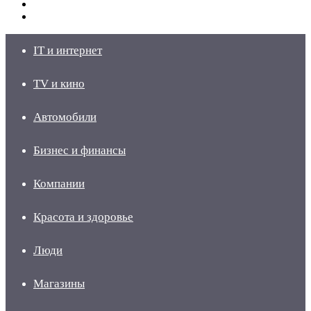
Switch
skin
Войти
IT и интернет
TV и кино
Автомобили
Бизнес и финансы
Компании
Красота и здоровье
Люди
Магазины