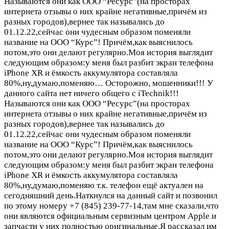
Называются они как ООО “Ресурс”(на просторах
интернета отзывы о них крайне негативные,причём из
разных городов),вернее так назывались до
01.12.22,сейчас они чудесным образом поменяли
название на ООО “Курс”! Причём,как выяснилось
потом,это они делают регулярно.Моя история выглядит
следующим образом:у меня был разбит экран телефона
iPhone XR и ёмкость аккумулятора составляла
80%,ну,думаю,поменяю…
Осторожно, мошенники!!! У
данного сайта нет ничего общего с iTechnik!!!
Называются они как ООО “Ресурс”(на просторах
интернета отзывы о них крайне негативные,причём из
разных городов),вернее так назывались до
01.12.22,сейчас они чудесным образом поменяли
название на ООО “Курс”! Причём,как выяснилось
потом,это они делают регулярно.Моя история выглядит
следующим образом:у меня был разбит экран телефона
iPhone XR и ёмкость аккумулятора составляла
80%,ну,думаю,поменяю т.к. телефон ещё актуален на
сегодняшний день.Наткнулся на данный сайт и позвонил
по этому номеру +7 (845) 239-77-14,там мне сказали,что
они являются официальным сервизным центром Apple и
запчасти у них полностью оригинальные.Я рассказал им