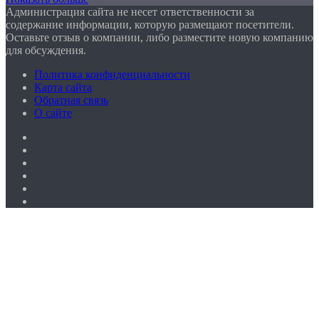
Администрация сайта не несет ответственности за
содержание информации, которую размещают посетители.
Оставьте отзыв о компании, либо разместите новую компанию
для обсуждения.
Политика конфиденциальности
Карта сайта
Обратная связь
О сайте
Facebook
Twitter
YouTube
vk.com
Одноклассники
Telegram
Facebook
Twitter
WhatsApp
Telegram
Кнопка
«Наверх»