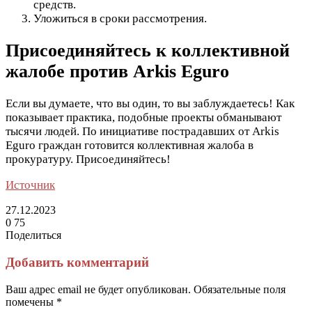
средств.
Уложиться в сроки рассмотрения.
Присоединяйтесь к коллективной
жалобе против Arkis Eguro
Если вы думаете, что вы один, то вы заблуждаетесь! Как
показывает практика, подобные проекты обманывают
тысячи людей. По инициативе пострадавших от Arkis
Eguro граждан готовится коллективная жалоба в
прокуратуру. Присоединяйтесь!
Источник
27.12.2023
0
75
Поделиться
Facebook
Twitter
LinkedIn
Tumblr
Reddit
Вконтакте
Одноклассники
Skype
Messenger
Messenger
WhatsApp
Telegram
Viber
Line
Поделиться
Печатать
через
Добавить комментарий
электронную
почту
Ваш адрес email не будет опубликован.
Обязательные поля
помечены
*