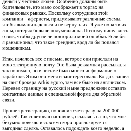
деньги у честных людей. Особенно должны быть
бдительны те, кто мало соображает в торгах на
финансовых рынках. Поскольку сотрудники этой
компании – аферисты, придумывают различные схемы,
чтобы выманить деньги и не вернуть их. Я уже попал в их
лапы, потерял больше полумиллиона. Поэтому пишу здесь
отзыв, чтобы другие не повторили моей ошибки. Если бы
я раньше знал, что такое трейдинг, вряд ли бы попался
мошенникам.
Итак, началось все с письма, которое они прислали на
мою электронную почту. Это была рекламная рассылка, я
так понимаю, но в письме было много информации о
заработке. Этим оно меня и заинтересовало. Когда я зашел
на сайт брокера Arkis Eguro, там все было на английском.
Перевел страницу на русский и мне предложили оставить
контактные данные в специальной форме для обратной
связи.
Прошел регистрацию, пополнил счет сразу на 200 000
рублей. Так советовал наставник, ссылаясь на то, что мне
безумно повезло и совсем скоро прогнозируется
выгодная сделка. Оставалось подождать всего неделю, а