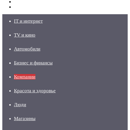
Switch
skin
Войти
IT и интернет
TV и кино
Автомобили
Бизнес и финансы
Компании
Красота и здоровье
Люди
Магазины