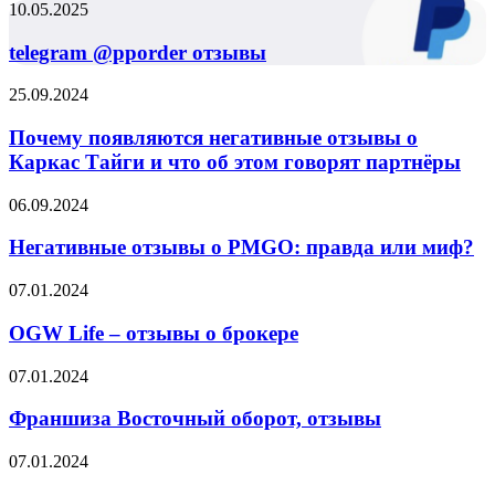
telegram
10.05.2025
@pporder
отзывы
telegram @pporder отзывы
Почему
25.09.2024
появляются
негативные
Почему появляются негативные отзывы о
отзывы
Каркас Тайги и что об этом говорят партнёры
о
Каркас
Негативные
06.09.2024
Тайги
отзывы
и
о
Негативные отзывы о PMGO: правда или миф?
что
PMGO:
об
правда
OGW
07.01.2024
этом
или
Life
говорят
миф?
–
OGW Life – отзывы о брокере
партнёры
отзывы
о
Франшиза
07.01.2024
брокере
Восточный
оборот,
Франшиза Восточный оборот, отзывы
отзывы
Ares
07.01.2024
Management