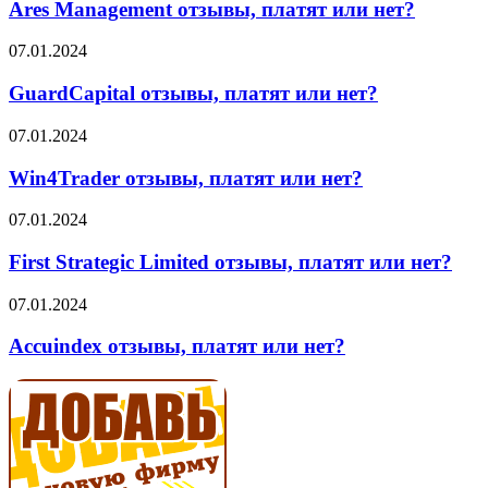
отзывы,
Ares Management отзывы, платят или нет?
платят
или
GuardCapital
07.01.2024
нет?
отзывы,
платят
GuardCapital отзывы, платят или нет?
или
нет?
Win4Trader
07.01.2024
отзывы,
платят
Win4Trader отзывы, платят или нет?
или
нет?
First
07.01.2024
Strategic
Limited
First Strategic Limited отзывы, платят или нет?
отзывы,
платят
Accuindex
07.01.2024
или
отзывы,
нет?
платят
Accuindex отзывы, платят или нет?
или
нет?