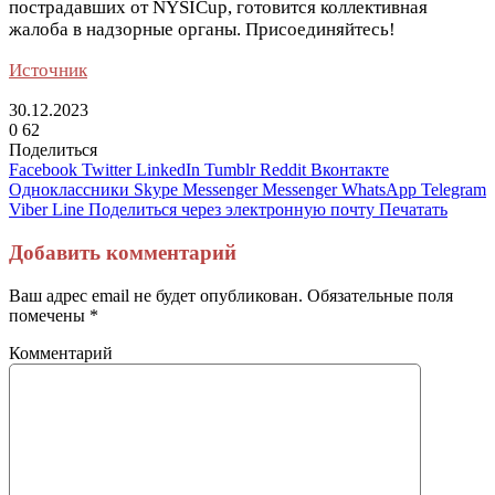
пострадавших от NYSICup, готовится коллективная
жалоба в надзорные органы. Присоединяйтесь!
Источник
30.12.2023
0
62
Поделиться
Facebook
Twitter
LinkedIn
Tumblr
Reddit
Вконтакте
Одноклассники
Skype
Messenger
Messenger
WhatsApp
Telegram
Viber
Line
Поделиться через электронную почту
Печатать
Добавить комментарий
Ваш адрес email не будет опубликован.
Обязательные поля
помечены
*
Комментарий