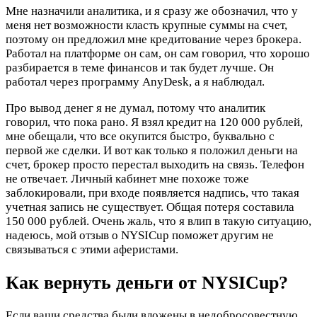
Мне назначили аналитика, и я сразу же обозначил, что у
меня нет возможности класть крупные суммы на счет,
поэтому он предложил мне кредитование через брокера.
Работал на платформе он сам, он сам говорил, что хорошо
разбирается в теме финансов и так будет лучше. Он
работал через программу AnyDesk, а я наблюдал.
Про вывод денег я не думал, потому что аналитик
говорил, что пока рано. Я взял кредит на 120 000 рублей,
мне обещали, что все окупится быстро, буквально с
первой же сделки. И вот как только я положил деньги на
счет, брокер просто перестал выходить на связь. Телефон
не отвечает. Личный кабинет мне похоже тоже
заблокировали, при входе появляется надпись, что такая
учетная запись не существует. Общая потеря составила
150 000 рублей. Очень жаль, что я влип в такую ситуацию,
надеюсь, мой отзыв о NYSICup поможет другим не
связываться с этими аферистами.
Как вернуть деньги от NYSICup?
Если ваши средства были вложены в недобросовестную