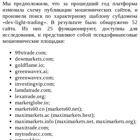
Мы предположили, что за прошедший год платформа
изменила схему публикации мошеннических сайтов, и
произвели поиск по характерному шаблону субдомена
«dev-light-trading». В результате было обнаружено 52
сайта. Из них 25 функционируют, доступны для
исследования, и представляют собой псевдофинансовые
мошеннические площадки:
99xtrade.com;
dowmarkets.com;
goldflame.io;
greenwavex.ai;
greenwavex.com;
investingvip.com;
lamdatrade.com;
lexatrade.org;
marketglobe.io;
markets60.co (markets60.net);
maximarkets.ac (maximarkets.best);
maximarkets.info (maximarkets.net, maximarkets.org);
maxitrade.com;
mytradeacc.com;