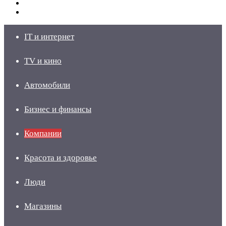
Switch
skin
Войти
IT и интернет
TV и кино
Автомобили
Бизнес и финансы
Компании
Красота и здоровье
Люди
Магазины