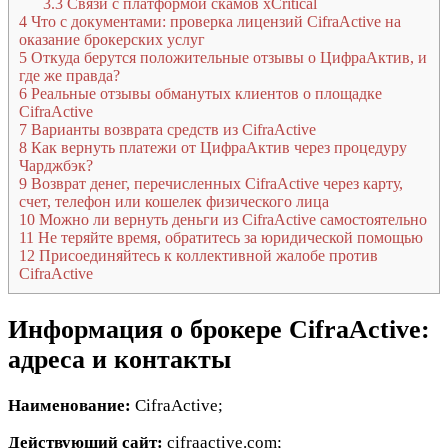
3.3
Связи с платформой скамов xCritical
4
Что с документами: проверка лицензий CifraActive на
оказание брокерских услуг
5
Откуда берутся положительные отзывы о ЦифраАктив, и
где же правда?
6
Реальные отзывы обманутых клиентов о площадке
CifraActive
7
Варианты возврата средств из CifraActive
8
Как вернуть платежи от ЦифраАктив через процедуру
Чарджбэк?
9
Возврат денег, перечисленных CifraActive через карту,
счет, телефон или кошелек физического лица
10
Можно ли вернуть деньги из CifraActive самостоятельно
11
Не теряйте время, обратитесь за юридической помощью
12
Присоединяйтесь к коллективной жалобе против
CifraActive
Информация о брокере CifraActive:
адреса и контакты
Наименование:
CifraActive;
Действующий сайт:
cifraactive.com;