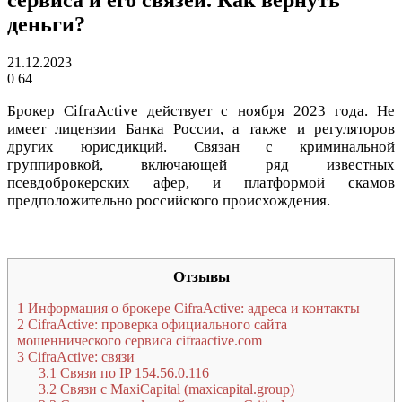
деньги?
21.12.2023
0
64
Брокер CifraActive действует с ноября 2023 года. Не
имеет лицензии Банка России, а также и регуляторов
других юрисдикций. Связан с криминальной
группировкой, включающей ряд известных
псевдоброкерских афер, и платформой скамов
предположительно российского происхождения.
Отзывы
1
Информация о брокере CifraActive: адреса и контакты
2
CifraActive: проверка официального сайта
мошеннического сервиса cifraactive.com
3
CifraActive: связи
3.1
Связи по IP 154.56.0.116
3.2
Связи с MaxiCapital (maxicapital.group)