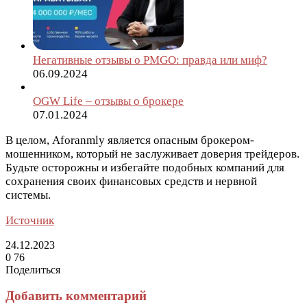
Негативные отзывы о PMGO: правда или миф?
06.09.2024
OGW Life – отзывы о брокере
07.01.2024
В целом, Aforanmly является опасным брокером-
мошенником, который не заслуживает доверия трейдеров.
Будьте осторожны и избегайте подобных компаний для
сохранения своих финансовых средств и нервной
системы.
Источник
24.12.2023
0
76
Поделиться
Facebook
Twitter
LinkedIn
Tumblr
Reddit
Вконтакте
Одноклассники
Skype
Messenger
Messenger
WhatsApp
Telegram
Viber
Line
Поделиться
Печатать
через
Добавить комментарий
электронную