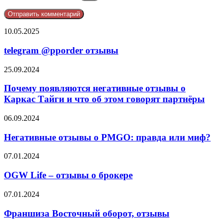
telegram
10.05.2025
@pporder
отзывы
telegram @pporder отзывы
Почему
25.09.2024
появляются
негативные
Почему появляются негативные отзывы о
отзывы
Каркас Тайги и что об этом говорят партнёры
о
Каркас
Негативные
06.09.2024
Тайги
отзывы
и
о
Негативные отзывы о PMGO: правда или миф?
что
PMGO:
об
правда
OGW
07.01.2024
этом
или
Life
говорят
миф?
–
OGW Life – отзывы о брокере
партнёры
отзывы
о
Франшиза
07.01.2024
брокере
Восточный
оборот,
Франшиза Восточный оборот, отзывы