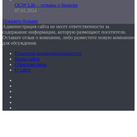
OGW Life – отзывы о брокере
07.01.2024
Показать больше
Администрация сайта не несет ответственности за
содержание информации, которую размещают посетители.
Оставьте отзыв о компании, либо разместите новую компанию
для обсуждения.
Политика конфиденциальности
Карта сайта
Обратная связь
О сайте
Facebook
Twitter
YouTube
vk.com
Одноклассники
Telegram
Facebook
Twitter
WhatsApp
Telegram
Кнопка
«Наверх»