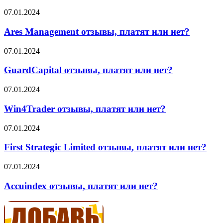
отзывы
Ares
07.01.2024
Management
отзывы,
Ares Management отзывы, платят или нет?
платят
или
GuardCapital
07.01.2024
нет?
отзывы,
платят
GuardCapital отзывы, платят или нет?
или
нет?
Win4Trader
07.01.2024
отзывы,
платят
Win4Trader отзывы, платят или нет?
или
нет?
First
07.01.2024
Strategic
Limited
First Strategic Limited отзывы, платят или нет?
отзывы,
платят
Accuindex
07.01.2024
или
отзывы,
нет?
платят
Accuindex отзывы, платят или нет?
или
нет?