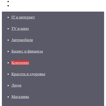
Switch
skin
Войти
IT и интернет
TV и кино
Автомобили
Бизнес и финансы
Компании
Красота и здоровье
Люди
Магазины