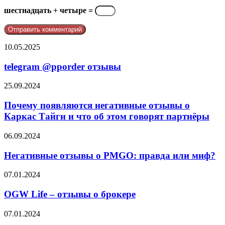
шестнадцать + четыре =
telegram
10.05.2025
@pporder
отзывы
telegram @pporder отзывы
Почему
25.09.2024
появляются
негативные
Почему появляются негативные отзывы о
отзывы
Каркас Тайги и что об этом говорят партнёры
о
Каркас
Негативные
06.09.2024
Тайги
отзывы
и
о
Негативные отзывы о PMGO: правда или миф?
что
PMGO:
об
правда
OGW
07.01.2024
этом
или
Life
говорят
миф?
–
OGW Life – отзывы о брокере
партнёры
отзывы
о
Франшиза
07.01.2024
брокере
Восточный