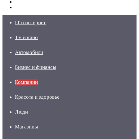
Switch
skin
Войти
IT и интернет
TV и кино
Автомобили
Бизнес и финансы
Компании
Красота и здоровье
Люди
Магазины