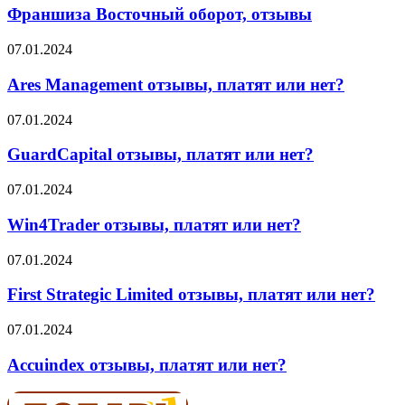
оборот,
Франшиза Восточный оборот, отзывы
отзывы
Ares
07.01.2024
Management
отзывы,
Ares Management отзывы, платят или нет?
платят
или
GuardCapital
07.01.2024
нет?
отзывы,
платят
GuardCapital отзывы, платят или нет?
или
нет?
Win4Trader
07.01.2024
отзывы,
платят
Win4Trader отзывы, платят или нет?
или
нет?
First
07.01.2024
Strategic
Limited
First Strategic Limited отзывы, платят или нет?
отзывы,
платят
Accuindex
07.01.2024
или
отзывы,
нет?
платят
Accuindex отзывы, платят или нет?
или
нет?