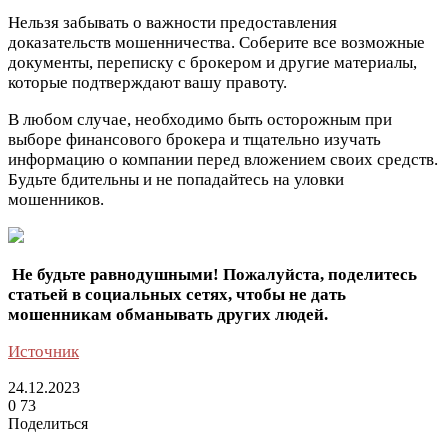
Нельзя забывать о важности предоставления
доказательств мошенничества. Соберите все возможные
документы, переписку с брокером и другие материалы,
которые подтверждают вашу правоту.
В любом случае, необходимо быть осторожным при
выборе финансового брокера и тщательно изучать
информацию о компании перед вложением своих средств.
Будьте бдительны и не попадайтесь на уловки
мошенников.
Не будьте равнодушными! Пожалуйста, поделитесь
статьей в социальных сетях, чтобы не дать
мошенникам обманывать других людей.
Источник
24.12.2023
0
73
Поделиться
Facebook
Twitter
LinkedIn
Tumblr
Reddit
Вконтакте
Одноклассники
Skype
Messenger
Messenger
WhatsApp
Telegram
Viber
Line
Поделиться
Печатать