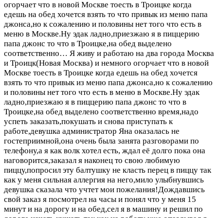
огорчает что в новой Москве тоесть в Троицке когда
едешь на обед хочется взять то что привык из меню папа
джонса,но к сожалению и половины нет того что есть в
меню в Москве.Ну эдак ладно,приезжаю я в пиццерию
папа джонс то что в Троицке,на обед выделено
соответственно…
Я живу и работаю на два города Москва
и Троицк(Новая Москва) и немного огорчает что в новой
Москве тоесть в Троицке когда едешь на обед хочется
взять то что привык из меню папа джонса,но к сожалению
и половины нет того что есть в меню в Москве.Ну эдак
ладно,приезжаю я в пиццерию папа джонс то что в
Троицке,на обед выделено соответственно время,надо
успеть заказать,покушать и снова приступать к
работе,девушка администратор Яна оказалась не
гостеприимной,она очень была занята разговорами по
телефону,а я как волк хотел есть, ждал её долго пока она
наговорится,заказал я наконец то свою любимую
пиццу,попросил эту балтушку не класть перец в пиццу так
как у меня сильная аллергия на него,мило улыбнувшись
девушка сказала что учтет мои пожелания!Дождавшись
свой заказ я посмотрел на часы и понял что у меня 15
минут и на дорогу и на обед,сел я в машину и решил по