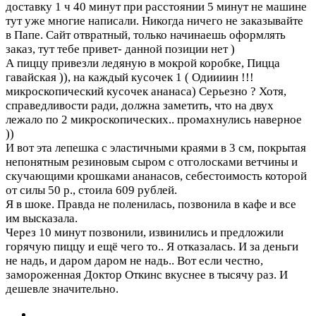
доставку 1 ч 40 минут при расстоянии 5 минут не машине
тут уже многие написали. Никогда ничего не заказывайте
в Папе. Сайт отвратный, только начинаешь оформлять
заказ, тут тебе привет- данной позиции нет )
А пиццу привезли ледяную в мокрой коробке, Пицца
гавайская )), на каждый кусочек 1 ( Одиииин !!!
микроскопический кусочек ананаса) Серьезно ? Хотя,
справедливости ради, должна заметить, что на двух
лежало по 2 микроскопических.. промахнулись наверное
))
И вот эта лепешка с эластичными краями в 3 см, покрытая
непонятным резиновым сыром с отголосками ветчины и
скучающими крошками ананасов, себестоимость которой
от силы 50 р., стоила 609 рублей.
Я в шоке. Правда не поленилась, позвонила в кафе и все
им высказала.
Через 10 минут позвонили, извинились и предложили
горячую пиццу и ещё чего то.. Я отказалась. И за деньги
не надь, и даром даром не надь.. Вот если честно,
замороженная Доктор Откинс вкуснее в тысячу раз. И
дешевле значительно.