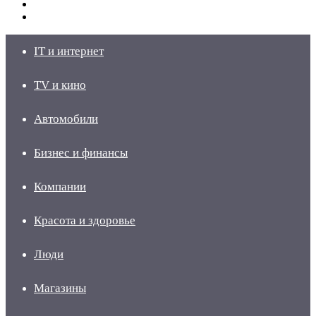
Switch
skin
Войти
IT и интернет
TV и кино
Автомобили
Бизнес и финансы
Компании
Красота и здоровье
Люди
Магазины