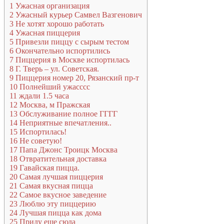
1
Ужасная организация
2
Ужасный курьер Самвел Вазгенович
3
Не хотят хорошо работать
4
Ужасная пиццерия
5
Привезли пиццу с сырым тестом
6
Окончательно испортились
7
Пиццерия в Москве испортилась
8
Г. Тверь – ул. Советская.
9
Пиццерия номер 20, Рязанский пр-т
10
Полнейший ужасссс
11
ждали 1.5 часа
12
Москва, м Пражская
13
Обслуживание полное ГГГГ
14
Неприятные впечатления..
15
Испортилась!
16
Не советую!
17
Папа Джонс Троицк Москва
18
Отвратительная доставка
19
Гавайская пицца.
20
Самая лучшая пиццерия
21
Самая вкусная пицца
22
Самое вкусное заведение
23
Люблю эту пиццерию
24
Лучшая пицца как дома
25
Приду еще сюда