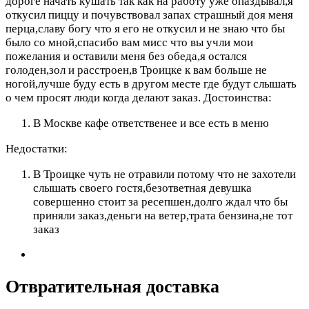
дороге начать кушать так как на работу уже опаздывал,я
откусил пиццу и почувствовал запах страшный доя меня
перца,славу богу что я его не откусил и не знаю что бы
было со мной,спасибо вам мисс что вы учли мои
пожелания и оставили меня без обеда,я остался
голоден,зол и расстроен,в Троицке к вам больше не
ногой,лучше буду есть в другом месте где будут слышать
о чем просят люди когда делают заказ.
Достоинства:
В Москве кафе ответственее и все есть в меню
Недостатки:
В Троицке чуть не отравили потому что не захотели
слышать своего гостя,безответная девушка
совершенно стоит за ресепшен,долго ждал что бы
приняли заказ,деньги на ветер,трата бензина,не тот
заказ
Отвратительная доставка