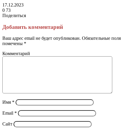
17.12.2023
0
73
Поделиться
Facebook
Twitter
LinkedIn
Tumblr
Reddit
Вконтакте
Одноклассники
Skype
Messenger
Messenger
WhatsApp
Telegram
Viber
Line
Поделиться
Печатать
через
Добавить комментарий
электронную
почту
Ваш адрес email не будет опубликован.
Обязательные поля
помечены
*
Комментарий
Имя
*
Email
*
Сайт