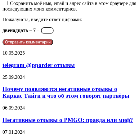
Сохранить моё имя, email и адрес сайта в этом браузере для
последующих моих комментариев.
Пожалуйста, введите ответ цифрами:
двенадцать − 7 =
telegram
10.05.2025
@pporder
отзывы
telegram @pporder отзывы
Почему
25.09.2024
появляются
негативные
Почему появляются негативные отзывы о
отзывы
Каркас Тайги и что об этом говорят партнёры
о
Каркас
Негативные
06.09.2024
Тайги
отзывы
и
о
Негативные отзывы о PMGO: правда или миф?
что
PMGO:
об
правда
OGW
07.01.2024
этом
или
Life
говорят