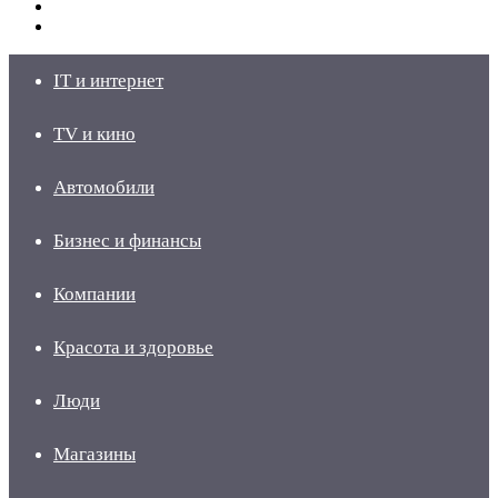
Switch
skin
Войти
IT и интернет
TV и кино
Автомобили
Бизнес и финансы
Компании
Красота и здоровье
Люди
Магазины