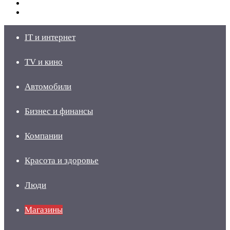
Switch
skin
Войти
IT и интернет
TV и кино
Автомобили
Бизнес и финансы
Компании
Красота и здоровье
Люди
Магазины