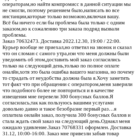
операторам,но найти компромисс в данной ситуации мы
не смогли, поэтому решением было,написать во все
инстанции,которые только возможно,включая вашу.
Всё бы ничего если бы проблема была только с одним
заказом,но к сожалению три заказа подряд вызвали
проблемы.
Заказ 70632473. Доставка 2022.12.30, 19:00 / 22:00.
Курьер вообще не приехал,но ответил на звонок и сказал
что он сломан с самого утра,нэи что меня должны были
уведомить об этом,доставить мой заказ согласились
только на следующий день,только по полное оплате
оналйн,хотя это была ошибка вашего магазина, но почему
то страдать от неудобства должна была я.Хочу заметить
тот факт что при обращении с оператором,меня заверили
что подобного более не повториться и в качестве
извещения мне перевели 300 бонусных баллов.Я
согласилась,так как пользуюсь вашими услугами
довольно давно и такое безобразие первый раз…я
оплатила онлайн заказ, получила 300 бонусных баллов и
стала ждать свой заказ на следующий день.Однакл меня
ожидало удивление.Заказ 70768331 оформлен. Доставка
31.12, 10:00-16:00. Заказ мне привезли забыв товар