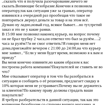
..сказать что я получила разочарование,ничего не
сказать.Вопиющие безобразие.Конечнн я позвонила
оператору,так как ситуация уже за гранью, оператор
извинился а очередной раз прообещав что такое не
повториться ,вернул деньги за товар и на этом всё.
Думаю ну ладно,новый год, всякое бывает…но тут,третий
заказ и это не у какие рамки.
В 15:00 мне позвонил наконец курьер, на вопрос почему
он не брал трубку 2 часа,он ответил что был за рулём….2
часа за рулём??и не смог ответить?Я говорю меня нет
дома,приезжайте вечером с 21:00 до 24:00,на что курьер
мне заявил , “Если у меня будет время, возможно я к вам и
приеду”
Вы меня конечно извините,но каким образом к вас
построена работа компании?Покупателей не ставить не во
что?
Мне отказывает оператор в том что бы разобраться в
ситуации и сообщить о её решении, предлагает скидку в
10% которая меня не устраивает.Почему вы не держитесь
за клиентов?По какому праву должны страдать ваши
покупатели?
Я требую разберательств в данной ситуации, так как это
вопиющие безобразие со стороны вашего магазина, и