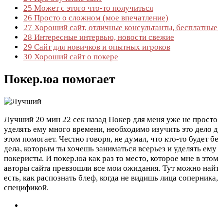
25
Может с этого что-то получиться
26
Просто о сложном (мое впечатление)
27
Хороший сайт, отличные консультанты, бесплатны
28
Интересные интервью, новости свежие
29
Сайт для новичков и опытных игроков
30
Хороший сайт о покере
Покер.юа помогает
Лучший
20 мин 22 сек назад
Покер для меня уже не просто 
уделять ему много времени, необходимо изучить это дело д
этом помогает. Честно говоря, не думал, что кто-то будет
дела, которым ты хочешь заниматься всерьез и уделять ем
покеристы. И покер.юа как раз то место, которое мне в это
авторы сайта превзошли все мои ожидания. Тут можно найт
есть, как распознать блеф, когда не видишь лица соперника,
спецификой.