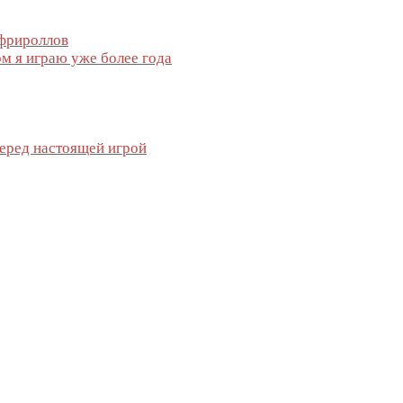
 фрироллов
м я играю уже более года
перед настоящей игрой