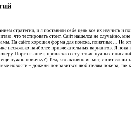
егий
анием стратегий, и я поставили себе цель все их изучить и 
читаю, что тестировать стоит. Сайт нашелся не случайно, мн
ламы. На сайте хорошая форма для поиска, понятные…
На эт
ике несколько наиболее привлекательных вариантов. Я пока н
покеру. Портал зашел, привлекло отсутствие нудных описан
ще нужно новичку?) Тем, кто активно играет, стоит следить
мые новости – должны понравиться любителям покера, так ка