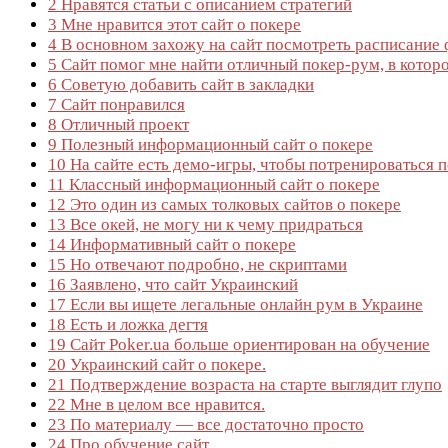
2
Нравятся статьи с описанием стратегий
3
Мне нравится этот сайт о покере
4
В основном захожу на сайт посмотреть расписание
5
Сайт помог мне найти отличный покер-рум, в которо
6
Советую добавить сайт в закладки
7
Сайт понравился
8
Отличный проект
9
Полезный информационный сайт о покере
10
На сайте есть демо-игры, чтобы потренироваться 
11
Классный информационный сайт о покере
12
Это один из самых толковых сайтов о покере
13
Все окей, не могу ни к чему придраться
14
Информативный сайт о покере
15
Но отвечают пoдробно, не скриптами
16
Заявлено, что сайт Украинский
17
Если вы ищете легальные онлайн рум в Украине
18
Есть и ложка дегтя
19
Сайт Poker.ua больше ориентирован на обучение
20
Украинский сайт о покере.
21
Подтверждение возраста на старте выглядит глупо
22
Мне в целом все нравится.
23
По материалу — все достаточно просто
24
Про обучение сайт