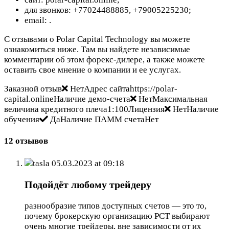
для звонков: +77024488885, +79005225230;
email:
.
С отзывами о Polar Capital Technology вы можете
ознакомиться ниже. Там вы найдете независимые
комментарии об этом форекс-дилере, а также можете
оставить свое мнение о компании и ее услугах.
Заказной отзыв
НетАдрес сайтаhttps://polar-
capital.onlineНаличие демо-счета
НетМаксимальная
величина кредитного плеча1:100Лицензия
НетНаличие
обучения
ДаНаличие ПАММ счетаНет
12 отзывов
tasla
05.03.2023 at 09:18
Подойдёт любому трейдеру
разнообразие типов доступных счетов — это то,
почему брокерскую организацию PCT выбирают
очень многие трейдеры, вне зависимости от их