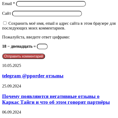
Email
*
Сайт
Сохранить моё имя, email и адрес сайта в этом браузере для
последующих моих комментариев.
Пожалуйста, введите ответ цифрами:
18 − двенадцать =
telegram
10.05.2025
@pporder
отзывы
telegram @pporder отзывы
Почему
25.09.2024
появляются
негативные
Почему появляются негативные отзывы о
отзывы
Каркас Тайги и что об этом говорят партнёры
о
Каркас
Негативные
06.09.2024
Тайги
отзывы