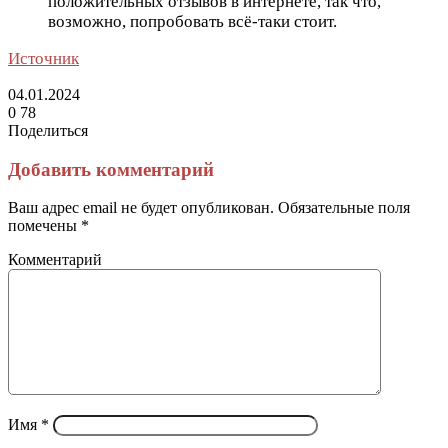
положительных отзывов в интернете, так что,
возможно, попробовать всё-таки стоит.
Источник
04.01.2024
0
78
Поделиться
Facebook
Twitter
LinkedIn
Tumblr
Reddit
Вконтакте
Одноклассники
Skype
Messenger
Messenger
WhatsApp
Telegram
Viber
Line
Поделиться
Печатать
через
Добавить комментарий
электронную
почту
Ваш адрес email не будет опубликован.
Обязательные поля
помечены
*
Комментарий
Имя
*