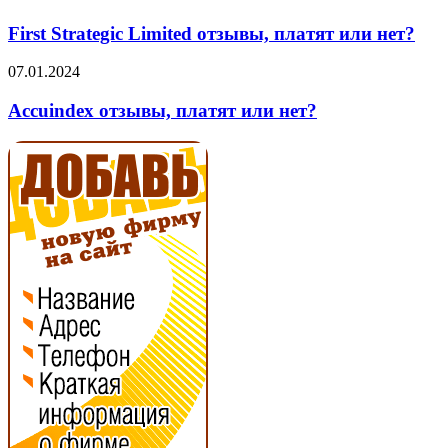
Strategic
Limited
First Strategic Limited отзывы, платят или нет?
отзывы,
платят
Accuindex
07.01.2024
или
отзывы,
нет?
платят
Accuindex отзывы, платят или нет?
или
нет?