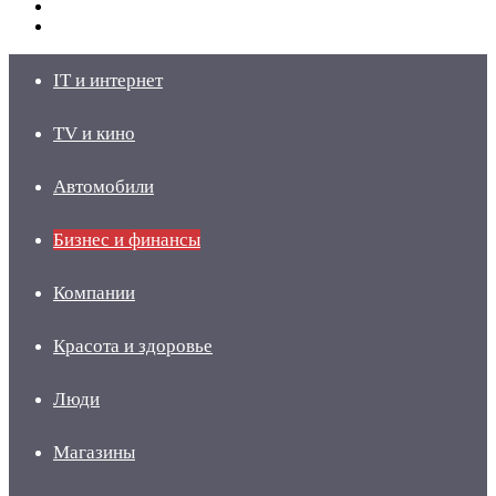
Switch
skin
Войти
IT и интернет
TV и кино
Автомобили
Бизнес и финансы
Компании
Красота и здоровье
Люди
Магазины