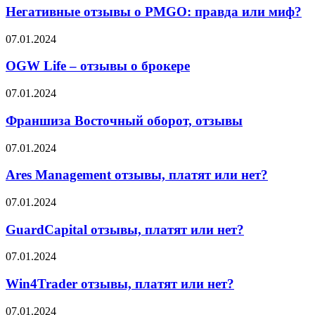
и
о
Негативные отзывы о PMGO: правда или миф?
что
PMGO:
об
правда
OGW
07.01.2024
этом
или
Life
говорят
миф?
–
OGW Life – отзывы о брокере
партнёры
отзывы
о
Франшиза
07.01.2024
брокере
Восточный
оборот,
Франшиза Восточный оборот, отзывы
отзывы
Ares
07.01.2024
Management
отзывы,
Ares Management отзывы, платят или нет?
платят
или
GuardCapital
07.01.2024
нет?
отзывы,
платят
GuardCapital отзывы, платят или нет?
или
нет?
Win4Trader
07.01.2024
отзывы,
платят
Win4Trader отзывы, платят или нет?
или
нет?
First
07.01.2024