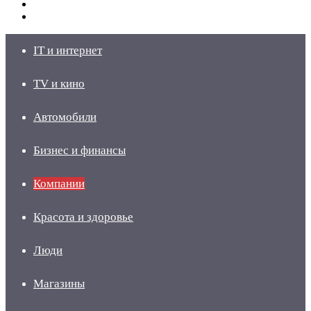
Switch
skin
Войти
IT и интернет
TV и кино
Автомобили
Бизнес и финансы
Компании
Красота и здоровье
Люди
Магазины