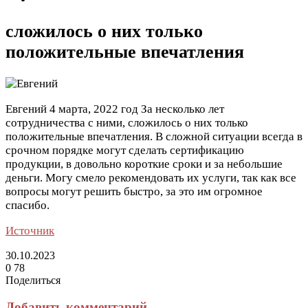
сложилось о них только
положительные впечатления
Евгений
4 марта, 2022 год
За несколько лет
сотрудничества с ними, сложилось о них только
положительные впечатления. В сложной ситуации всегда в
срочном порядке могут сделать сертификацию
продукции, в довольно короткие сроки и за небольшие
деньги. Могу смело рекомендовать их услуги, так как все
вопросы могут решить быстро, за это им огромное
спасибо.
Источник
30.10.2023
0
78
Поделиться
Facebook
Twitter
LinkedIn
Tumblr
Reddit
Вконтакте
Одноклассники
Skype
Messenger
Messenger
WhatsApp
Telegram
Viber
Line
Поделиться
Печатать
через
Добавить комментарий