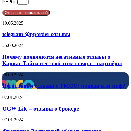
9 − 9 =
telegram
10.05.2025
@pporder
отзывы
telegram @pporder отзывы
Почему
25.09.2024
появляются
негативные
Почему появляются негативные отзывы о
отзывы
Каркас Тайги и что об этом говорят партнёры
о
Каркас
Негативные
06.09.2024
Тайги
отзывы
и
о
Негативные отзывы о PMGO: правда или миф?
что
PMGO:
об
правда
OGW
07.01.2024
этом
или
Life
говорят
миф?
–
OGW Life – отзывы о брокере
партнёры
отзывы
о
Франшиза
07.01.2024
брокере
Восточный
оборот,